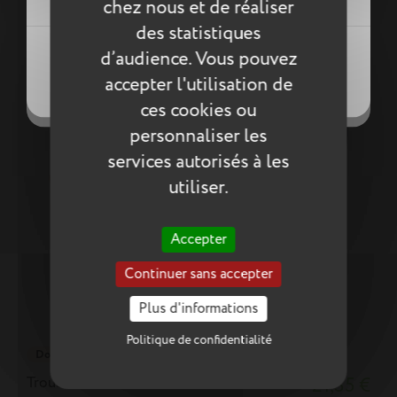
chez nous et de réaliser
des statistiques
Créer une nouvelle liste
((modalDeleteText))
((loginText))
d’audience. Vous pouvez
((createText))
((cancelText))
accepter l'utilisation de
((cancelText))
((cancelText))
ces cookies ou
personnaliser les
services autorisés à les
utiliser.
Accepter
Continuer sans accepter
Plus d'informations
Politique de confidentialité
Double
Trousse Paco bleue
21,35 €