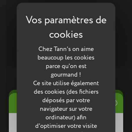
Chez Tann's on aime
beaucoup les cookies
parce qu'on est
gourmand !
Ce site utilise également
des cookies (des fichiers
((title))
déposés par votre
Connexion
((modalTitle))
Double
navigateur sur votre
Mes listes d'envies
Trousse Basile bleue
21,35 €
ordinateur) afin
((label))
d'optimiser votre visite
Vous devez être connecté pour ajouter
((confirmMessage))
des produits à votre liste d'envies.