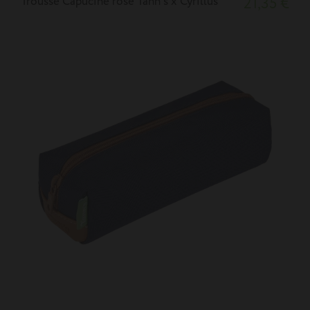
Trousse Capucine rose Tann's x Cyrillus
21,35 €