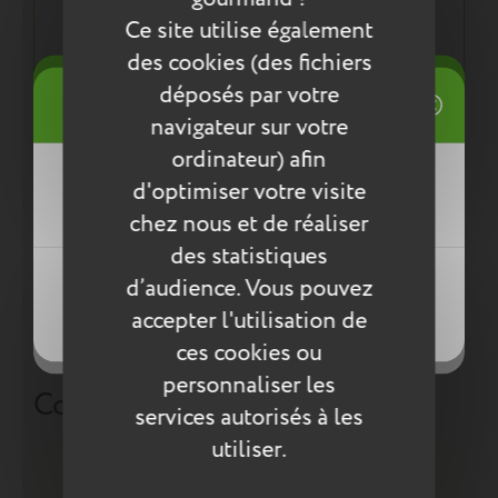
La finition et la solidité Tann's !
Ce site utilise également
Une démarche éco responsable :
des cookies (des fichiers
Tout pour la santé de votre enfant : respect des
((title))
déposés par votre
Connexion
normes environnementales européennes ReACH
navigateur sur votre
Mes listes d'envies
ordinateur) afin
((label))
d'optimiser votre visite
Vous devez être connecté pour ajouter
Entretien
des produits à votre liste d'envies.
chez nous et de réaliser
Pour l’entretien de nos produits, nous vous
des statistiques
Créer une nouvelle liste
conseillons d’utiliser un chiffon humide ou une
((loginText))
d’audience. Vous pouvez
éponge légèrement humidifiée à l'eau
((createText))
savonneuse. N’utilisez pas de produits agressifs
accepter l'utilisation de
((cancelText))
((cancelText))
qui risqueraient de détériorer le produit.
ces cookies ou
personnaliser les
Compléter la collection
services autorisés à les
utiliser.