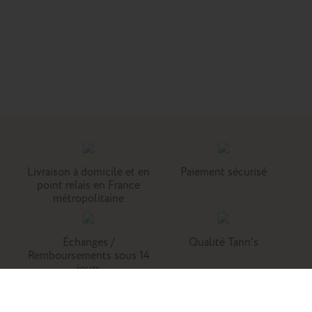
Livraison à domicile et en
Paiement sécurisé
point relais en France
métropolitaine
Échanges /
Qualité Tann's
Remboursements sous 14
jours