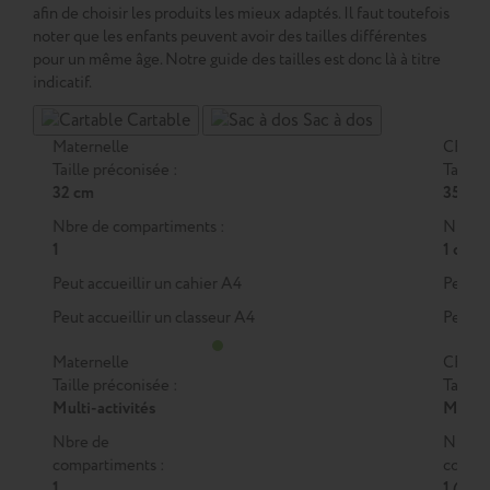
afin de choisir les produits les mieux adaptés. Il faut toutefois
noter que les enfants peuvent avoir des tailles différentes
pour un même âge. Notre guide des tailles est donc là à titre
indicatif.
Cartable
Sac à dos
Maternelle
CP
Taille préconisée :
Taille 
32 cm
35 cm
Nbre de compartiments :
Nbre d
1
1 ou 2
Peut accueillir un cahier A4
Peut a
Peut accueillir un classeur A4
Peut a
Maternelle
CP
Taille préconisée :
Taille 
Multi-activités
M
ou
Nbre de
Nbre 
compartiments :
compar
1
1 (M)