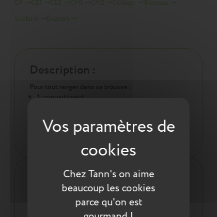
CP
CE1
CE2
CM1
CM2
Collège
Trousses
Scolaire
Évasion
Description :
Pour tout ranger dans sa trousse :
1 compartiment
Adaptée pour toutes les classes
Ergonomie :
Légère, seulement 80g
Chez Tann's on aime
Les plus du produit :
beaucoup les cookies
Une trousse conçue pour durer :
parce qu'on est
Coutures renforcées
gourmand !
Résistante à l'eau