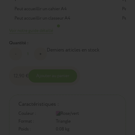
Peut accueillir un cahier A4
Peut a
Peut accueillir un classeur A4
Peut a
Voir notre guide détaillé
Quantité :
Derniers articles en stock
12,90 €
Ajouter au panier
Caractéristiques :
Couleur :
Rose/vert
Format :
Triangle
Poids :
0.08 kg