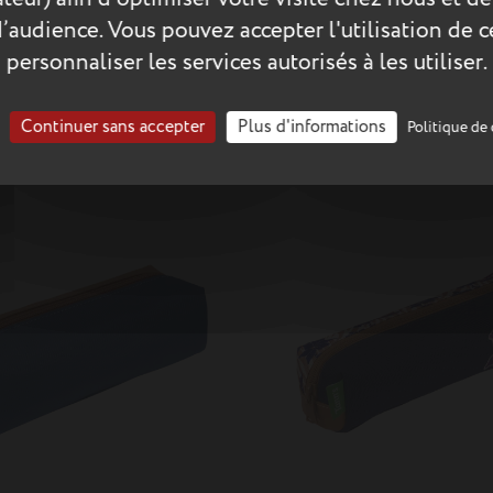
d’audience. Vous pouvez accepter l'utilisation de 
Double
personnaliser les services autorisés à les utiliser.
mille bleue
17,15 €
Trousse Héloïse multicolore
Continuer sans accepter
Plus d'informations
Politique de 