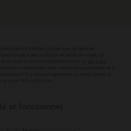
olarité de votre enfant, placée sous le signe de
'habituer peu à peu à changer de salles de classe, de
t et le choix se portera probablement sur un
sac à dos
.
 à double compartiment avec une poche zippée avant et 2
anisation. On y retrouve également le savoir-faire et la
te au cœur de la collection.
lé et fonctionnel
En stock