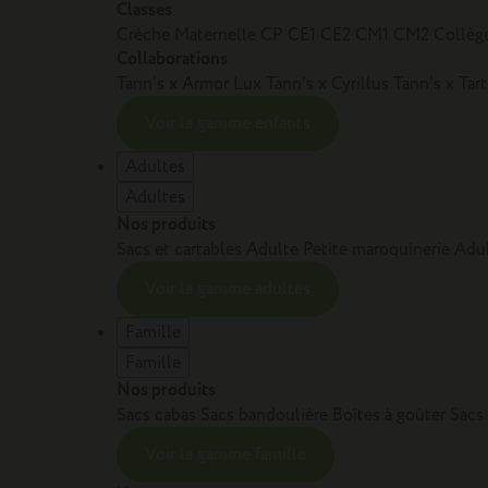
Classes
Crèche
Maternelle
CP
CE1
CE2
CM1
CM2
Collèg
Collaborations
Tann’s x Armor Lux
Tann’s x Cyrillus
Tann's x Tar
Voir la gamme enfants
Adultes
Adultes
Nos produits
Sacs et cartables Adulte
Petite maroquinerie Adu
Voir la gamme adultes
Famille
Famille
Nos produits
Sacs cabas
Sacs bandoulière
Boîtes à goûter
Sacs
Voir la gamme famille