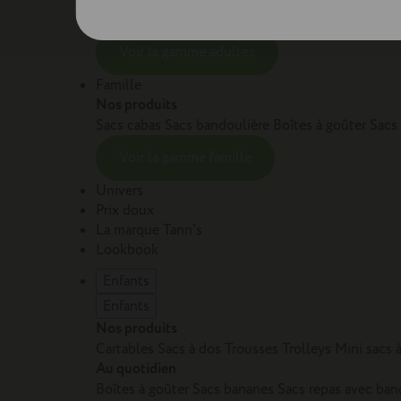
Sacs et cartables Adulte
Petite maroquinerie Adu
Voir la gamme adultes
Famille
Nos produits
Sacs cabas
Sacs bandoulière
Boîtes à goûter
Sacs
Voir la gamme famille
Univers
Prix doux
La marque Tann's
Lookbook
Enfants
Enfants
Nos produits
Cartables
Sacs à dos
Trousses
Trolleys
Mini sacs 
Au quotidien
Boîtes à goûter
Sacs bananes
Sacs repas avec ban