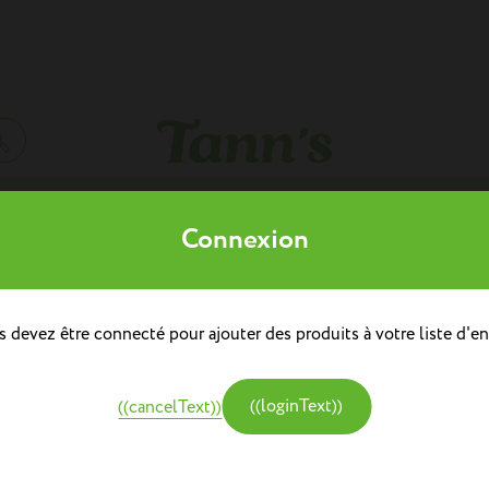
Mes listes d'envies
((modalTitle))
Connexion
((title))
à dos
doulière
Sacs à dos repas
 devez être connecté pour ajouter des produits à votre liste d'en
((label))
((confirmMessage))
e
Créer une nouvelle liste
tine et Chocolat
((modalDeleteText))
((loginText))
((cancelText))
((cancelText))
((createText))
((cancelText))