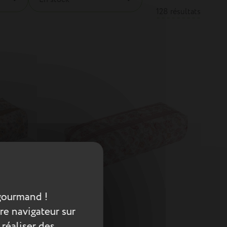
128 résultats
gourmand !
re navigateur sur
 réaliser des