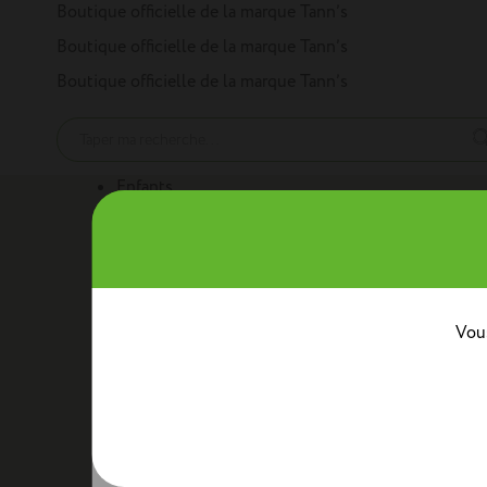
Panneau de gestion des cookies
Boutique officielle de la marque Tann’s
Boutique officielle de la marque Tann’s
Boutique officielle de la marque Tann’s
Enfants
Nos produits
Cartables
Sacs à dos
Trousses
Trolleys
Mini sacs 
Au quotidien
Boîtes à goûter
Sacs bananes
Sacs repas avec ban
Classes
Vous
Crèche
Maternelle
CP
CE1
CE2
CM1
CM2
Collèg
Collaborations
Tann’s x Armor Lux
Tann’s x Cyrillus
Tann's x Tar
Voir la gamme enfants
Adultes
Nos produits