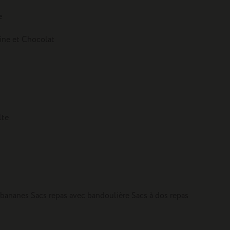
e
tine et Chocolat
lte
 bananes
Sacs repas avec bandoulière
Sacs à dos repas