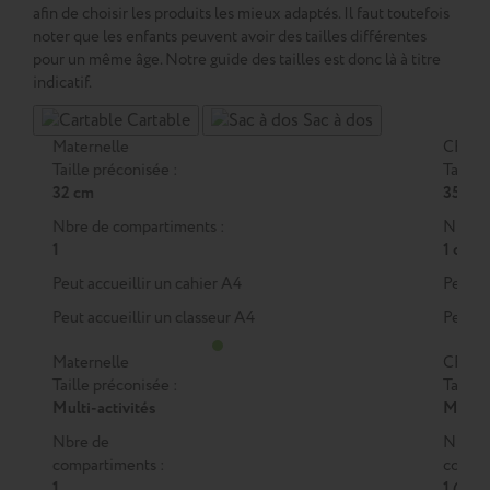
afin de choisir les produits les mieux adaptés. Il faut toutefois
noter que les enfants peuvent avoir des tailles différentes
pour un même âge. Notre guide des tailles est donc là à titre
indicatif.
Cartable
Sac à dos
Maternelle
CP
Taille préconisée :
Taille 
32 cm
35 cm
Nbre de compartiments :
Nbre d
1
1 ou 2
Peut accueillir un cahier A4
Peut a
Peut accueillir un classeur A4
Peut a
Maternelle
CP
Taille préconisée :
Taille 
Multi-activités
M
ou
Nbre de
Nbre 
compartiments :
compar
1
1 (M)