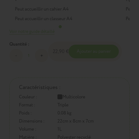
Peut accueillir un cahier A4
Peut a
Peut accueillir un classeur A4
Peut a
Voir notre guide détaillé
Quantité :
22,90 €
Ajouter au panier
Caractéristiques :
Couleur :
Multicolore
Format :
Triple
Poids :
0.08 kg
Dimensions :
22cm x 8cm x 7cm
Volume :
1L
Matière :
Polyester recyclé