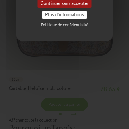
Continuer sans accepter
Plus d'informations
Politique de confidentialité
35cm
Cartable Héloïse multicolore
78,65 €
Ajouter au panier
Afficher toute la collection
Pourquoi un
Tann's
: