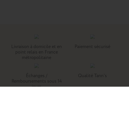
Livraison à domicile et en
Paiement sécurisé
point relais en France
métropolitaine
Échanges /
Qualité Tann's
Remboursements sous 14
jours