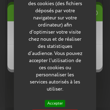
normes environnementales européennes ReACH
des cookies (des fichiers
((title))
déposés par votre
Connexion
navigateur sur votre
Mes listes d'envies
Entretien
ordinateur) afin
((label))
d'optimiser votre visite
Vous devez être connecté pour ajouter
Pour l’entretien de nos produits, nous vous
des produits à votre liste d'envies.
conseillons d’utiliser un chiffon humide ou une
chez nous et de réaliser
éponge légèrement humidifiée à l'eau
des statistiques
Créer une nouvelle liste
savonneuse. N’utilisez pas de produits agressifs
((loginText))
d’audience. Vous pouvez
qui risqueraient de détériorer le produit.
((createText))
accepter l'utilisation de
((cancelText))
((cancelText))
Compléter la collection
ces cookies ou
personnaliser les
services autorisés à les
utiliser.
Accepter