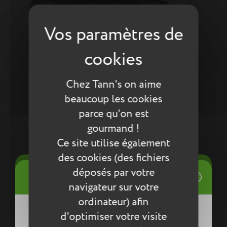
Chez Tann's on aime
beaucoup les cookies
parce qu'on est
gourmand !
Ce site utilise également
des cookies (des fichiers
38cm poche gourde
((title))
déposés par votre
Connexion
Cartable Adam bleu
85,45 €
((modalTitle))
navigateur sur votre
Mes listes d'envies
ordinateur) afin
((label))
d'optimiser votre visite
Vous devez être connecté pour ajouter
((confirmMessage))
des produits à votre liste d'envies.