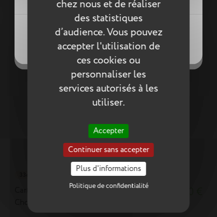
chez nous et de réaliser
des statistiques
Créer une nouvelle liste
((modalDeleteText))
((loginText))
d’audience. Vous pouvez
((createText))
((cancelText))
accepter l'utilisation de
((cancelText))
((cancelText))
ces cookies ou
personnaliser les
services autorisés à les
utiliser.
Accepter
Continuer sans accepter
Plus d'informations
33cm
Politique de confidentialité
Cartable Toile de Jouy Tann's x Tartine et
74,90 €
Chocolat