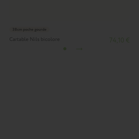
38cm poche gourde
Cartable Nils bicolore
74,10 €
C