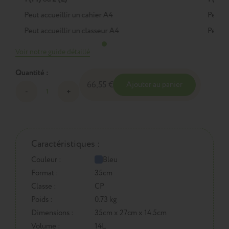
Peut accueillir un cahier A4
Peut a
Peut accueillir un classeur A4
Peut a
Voir notre guide détaillé
Quantité :
66,55 €
Ajouter au panier
Caractéristiques :
Couleur :
Bleu
Format :
35cm
Classe :
CP
Poids :
0.73 kg
Dimensions :
35cm x 27cm x 14.5cm
Volume :
14L