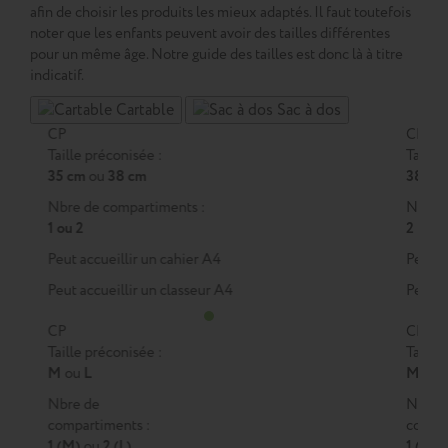
afin de choisir les produits les mieux adaptés. Il faut toutefois
noter que les enfants peuvent avoir des tailles différentes
pour un même âge. Notre guide des tailles est donc là à titre
indicatif.
Cartable
Sac à dos
CP
CE1
Taille préconisée :
Taille 
35 cm
ou
38 cm
38 cm
Nbre de compartiments :
Nbre d
1 ou 2
2
Peut accueillir un cahier A4
Peut a
Peut accueillir un classeur A4
Peut a
CP
CE1
Taille préconisée :
Taille 
M
ou
L
M
ou
Nbre de
Nbre 
compartiments :
compar
1 (M)
ou
2 (L)
1 (M)