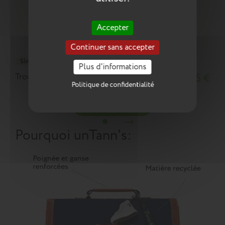
Accepter
Continuer sans accepter
Simple
Plus d'informations
Trousse Camille bleue
14,25 €
Politique de confidentialité
Ajouter au panier
Pourquoi un
Tann's
: