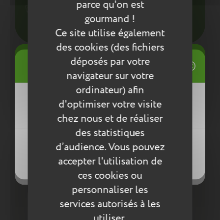
conseillons d’utiliser un chiffon humide ou une
parce qu'on est
éponge légèrement humidifiée à l'eau
gourmand !
savonneuse. N’utilisez pas de produits agressifs
Ce site utilise également
qui risqueraient de détériorer le produit.
des cookies (des fichiers
Compléter la collection
((title))
déposés par votre
Connexion
navigateur sur votre
Mes listes d'envies
ordinateur) afin
((label))
d'optimiser votre visite
Vous devez être connecté pour ajouter
des produits à votre liste d'envies.
chez nous et de réaliser
des statistiques
Créer une nouvelle liste
((loginText))
d’audience. Vous pouvez
((createText))
accepter l'utilisation de
((cancelText))
((cancelText))
ces cookies ou
personnaliser les
services autorisés à les
utiliser.