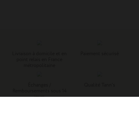
Livraison à domicile et en
Paiement sécurisé
point relais en France
métropolitaine
Échanges /
Qualité Tann's
Remboursements sous 14
jours