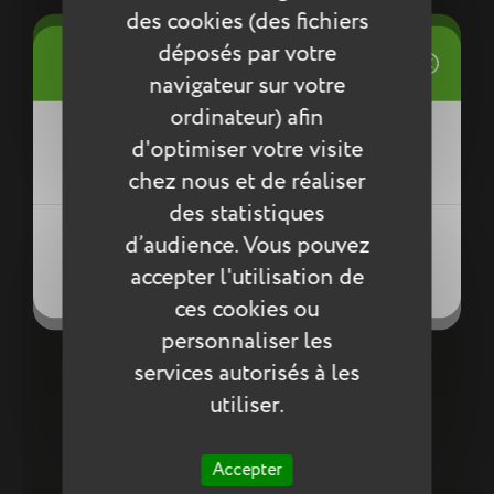
des cookies (des fichiers
((title))
L - 2 compartiments
déposés par votre
Connexion
((modalTitle))
Sac à dos Océane bleu Tann's x Armor-lux
84,75 €
navigateur sur votre
Mes listes d'envies
ordinateur) afin
((label))
d'optimiser votre visite
Vous devez être connecté pour ajouter
((confirmMessage))
des produits à votre liste d'envies.
chez nous et de réaliser
des statistiques
Créer une nouvelle liste
((modalDeleteText))
((loginText))
d’audience. Vous pouvez
((createText))
((cancelText))
accepter l'utilisation de
((cancelText))
((cancelText))
ces cookies ou
personnaliser les
services autorisés à les
utiliser.
Accepter