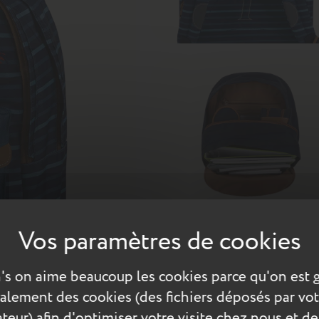
ation, Tann’s et Armor-lux ont relevé le défi de créer des gammes 
's on aime beaucoup les cookies parce qu'on est 
 modèles Tann’s. Le sac à dos Titouan arbore fièrement une brode
également des cookies (des fichiers déposés par vot
ation ! Comme au gré des vagues, son ballon en gomme rebondi sur 
teur) afin d'optimiser votre visite chez nous et de