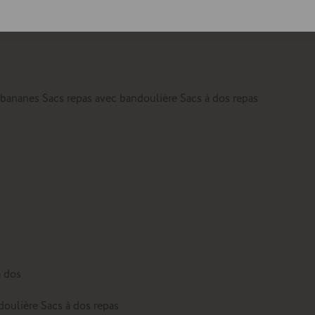
lte
 bananes
Sacs repas avec bandoulière
Sacs à dos repas
à dos
doulière
Sacs à dos repas