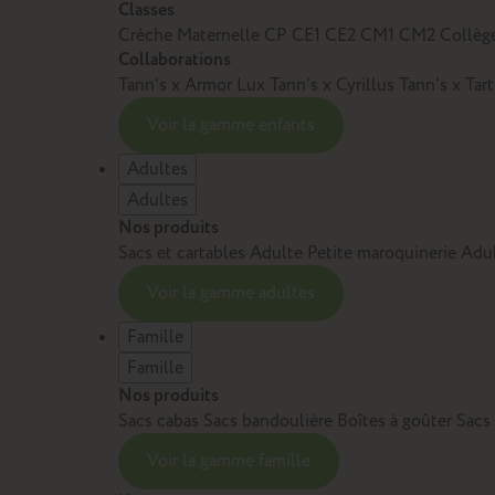
Classes
Crèche
Maternelle
CP
CE1
CE2
CM1
CM2
Collèg
Collaborations
Tann’s x Armor Lux
Tann’s x Cyrillus
Tann's x Tar
Voir la gamme enfants
Adultes
Adultes
Nos produits
Sacs et cartables Adulte
Petite maroquinerie Adu
Voir la gamme adultes
Famille
Famille
Nos produits
Sacs cabas
Sacs bandoulière
Boîtes à goûter
Sacs
Voir la gamme famille