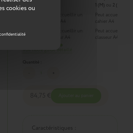
1
1 (M)
ou
2 (L)
ces cookies ou
Peut accueillir un
Peut accueillir un
cahier A4
cahier A4
Peut accueillir un
Peut accueillir un
confidentialité
classeur A4
classeur A4
Voir notre guide détaillé
Quantité :
84,75 €
Ajouter au panier
Caractéristiques :