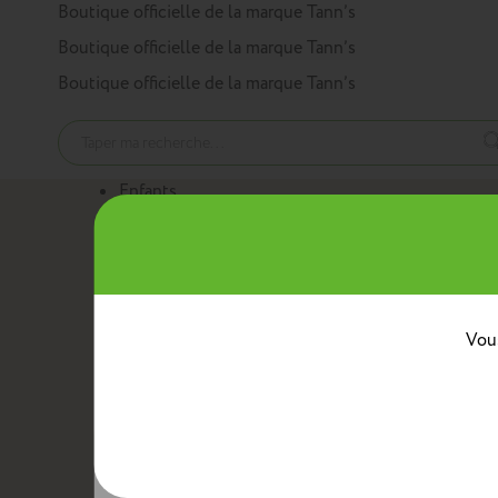
Panneau de gestion des cookies
Boutique officielle de la marque Tann’s
Boutique officielle de la marque Tann’s
Boutique officielle de la marque Tann’s
Enfants
Nos produits
Cartables
Sacs à dos
Trousses
Trolleys
Mini sacs 
Au quotidien
Boîtes à goûter
Sacs bananes
Sacs repas avec ban
Classes
Vous
Crèche
Maternelle
CP
CE1
CE2
CM1
CM2
Collèg
Collaborations
Tann’s x Armor Lux
Tann’s x Cyrillus
Tann's x Tar
Voir la gamme enfants
Adultes
Nos produits