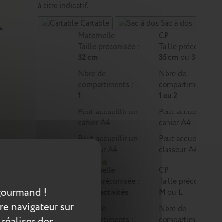
à titre indicatif.
Cartable
Sac à dos
Maternelle
CP
Taille préconisée :
Taille préconisée :
32 cm
35 cm
ou
38 cm
Nbre de
Nbre de
compartiments :
compartiments :
1
1 ou 2
Peut accueillir un
Peut accueillir un
cahier A4
cahier A4
Peut accueillir un
Peut accueillir un
classeur A4
classeur A4
Maternelle
CP
Taille préconisée :
Taille préconisée :
mêlant
gourmand !
Multi-activités
M
ou
L
rie
re navigateur sur
Nbre de
Nbre de
la
 réaliser des
compartiments :
compartiments :