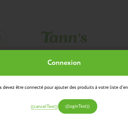
Mes listes d'envies
Connexion
((title))
à dos
doulière
Sacs à dos repas
 devez être connecté pour ajouter des produits à votre liste d'en
((label))
e
Créer une nouvelle liste
tine et Chocolat
((loginText))
((cancelText))
((createText))
((cancelText))