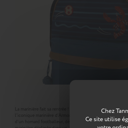
La marinière fait sa rentrée ! Pour leur première collabor
Chez Tann
l'iconique marinière d’Armor-lux avec le style unique des
Ce site utilise 
d’un homard footballeur, déjà la star des cours de récré
votre ordina