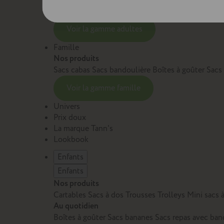
Sacs et cartables Adulte
Petite maroquinerie Adu
Voir la gamme adultes
Famille
Nos produits
Sacs cabas
Sacs bandoulière
Boîtes à goûter
Sacs
Voir la gamme famille
Univers
Prix doux
La marque Tann's
Lookbook
Enfants
Enfants
Nos produits
Cartables
Sacs à dos
Trousses
Trolleys
Mini sacs 
Au quotidien
Boîtes à goûter
Sacs bananes
Sacs repas avec ban