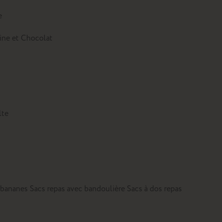
e
tine et Chocolat
lte
 bananes
Sacs repas avec bandoulière
Sacs à dos repas