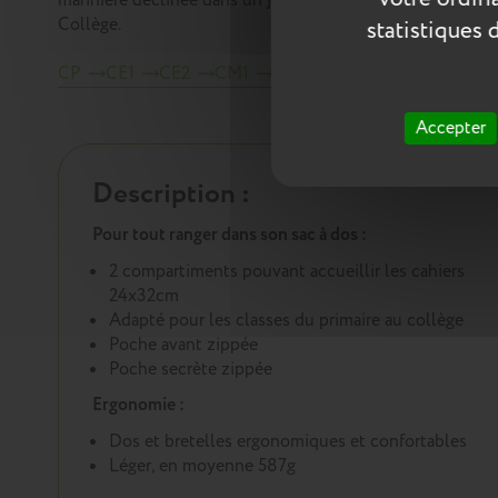
marinière déclinée dans un joli camaïeu de bleu. Ce sac
Collège.
statistiques 
CP
CE1
CE2
CM1
CM2
Collège
Sacs à dos
Accepter
Description :
Pour tout ranger dans son sac à dos :
2 compartiments pouvant accueillir les cahiers
24x32cm
Adapté pour les classes du primaire au collège
Poche avant zippée
Poche secrète zippée
Ergonomie :
Dos et bretelles ergonomiques et confortables
Léger, en moyenne 587g