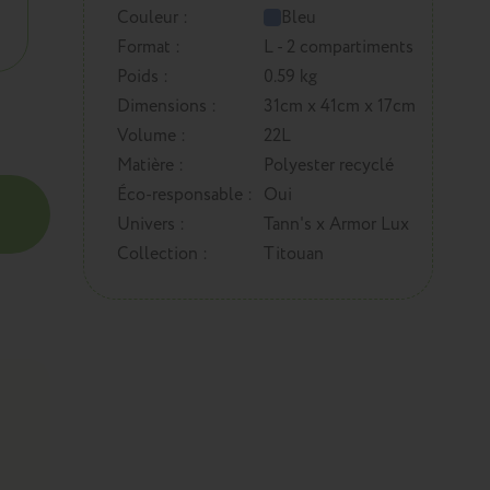
Couleur :
Bleu
Format :
L - 2 compartiments
Poids :
0.59 kg
Dimensions :
31cm x 41cm x 17cm
Volume :
22L
Matière :
Polyester recyclé
Éco-responsable :
Oui
Univers :
Tann's x Armor Lux
Collection :
Titouan