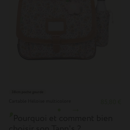
38cm poche gourde
Cartable Héloïse multicolore
85,80 €
C
Pourquoi et comment bien
choisir son Tann's ?