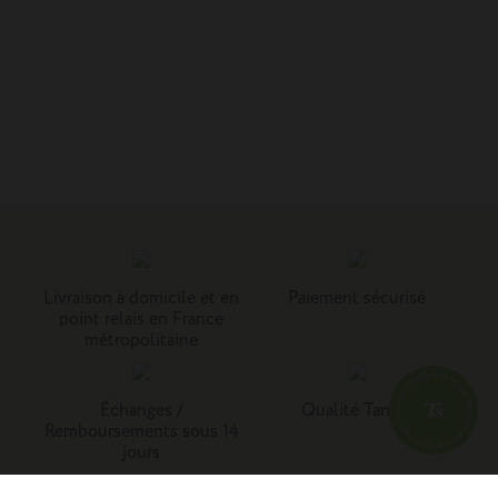
Livraison à domicile et en
Paiement sécurisé
point relais en France
métropolitaine
Échanges /
Qualité Tann's
Remboursements sous 14
jours