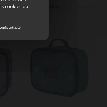
ces cookies ou
34,90 €
Boîte à goûter Lilou
34,90 €
multicolore
confidentialité