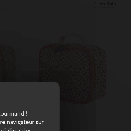
14 résultats
gourmand !
re navigateur sur
 réaliser des
TU