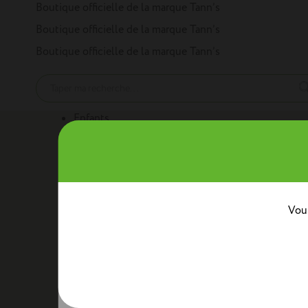
Panneau de gestion des cookies
Boutique officielle de la marque Tann’s
Boutique officielle de la marque Tann’s
Boutique officielle de la marque Tann’s
Enfants
Nos produits
Cartables
Sacs à dos
Trousses
Trolleys
Mini sacs 
Au quotidien
Boîtes à goûter
Sacs bananes
Sacs repas avec ban
Classes
Vous
Crèche
Maternelle
CP
CE1
CE2
CM1
CM2
Collèg
Collaborations
Tann’s x Armor Lux
Tann’s x Cyrillus
Tann's x Tar
Voir la gamme enfants
Adultes
Nos produits