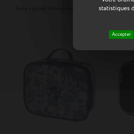
statistiques 
Boîte à goûter Antonia bleue
34,90 €
Boîte à goû
Tartine et
Accepter