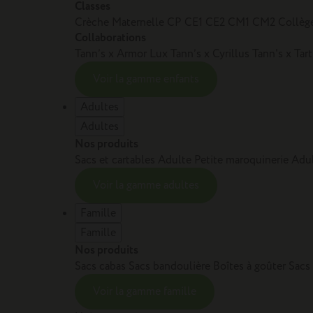
Classes
Crèche
Maternelle
CP
CE1
CE2
CM1
CM2
Collèg
Collaborations
Tann’s x Armor Lux
Tann’s x Cyrillus
Tann's x Tar
Voir la gamme enfants
Adultes
Adultes
Nos produits
Sacs et cartables Adulte
Petite maroquinerie Adu
Voir la gamme adultes
Famille
Famille
Nos produits
Sacs cabas
Sacs bandoulière
Boîtes à goûter
Sacs
Voir la gamme famille