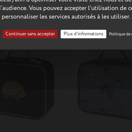
d’audience. Vous pouvez accepter l'utilisation de 
ter Fleurs Tann's x
34,90 €
Boîte à goûter Héloïse
 Chocolat
personnaliser les services autorisés à les utiliser.
multicolore
Continuer sans accepter
Plus d'informations
Politique de 