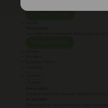
Sacs et cartables Adulte
Petite maroquinerie Adu
Voir la gamme adultes
Famille
Nos produits
Sacs cabas
Sacs bandoulière
Boîtes à goûter
Sacs
Voir la gamme famille
Univers
Prix doux
La marque Tann's
Lookbook
Enfants
Enfants
Nos produits
Cartables
Sacs à dos
Trousses
Trolleys
Mini sacs 
Au quotidien
Boîtes à goûter
Sacs bananes
Sacs repas avec ban