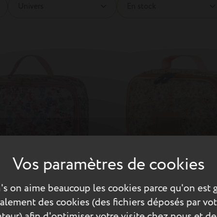
Univers
En stock
's on aime beaucoup les cookies parce qu'on est 
également des cookies (des fichiers déposés par vot
teur) afin d'optimiser votre visite chez nous et de
TU