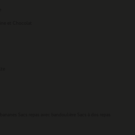
e
tine et Chocolat
lte
 bananes
Sacs repas avec bandoulière
Sacs à dos repas