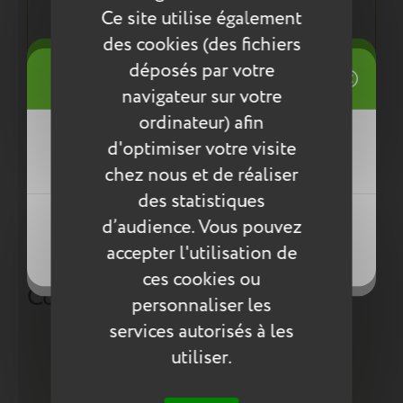
Une démarche éco responsable :
Ce site utilise également
Tout pour la santé de votre enfant : respect des
des cookies (des fichiers
normes européennes ReACH
((title))
déposés par votre
Connexion
navigateur sur votre
Mes listes d'envies
ordinateur) afin
Entretien
((label))
d'optimiser votre visite
Vous devez être connecté pour ajouter
des produits à votre liste d'envies.
Pour l’entretien de nos produits, nous vous
chez nous et de réaliser
conseillons d’utiliser un chiffon humide ou une
des statistiques
éponge légèrement humidifiée à l'eau
Créer une nouvelle liste
((loginText))
savonneuse. N’utilisez pas de produits agressifs
d’audience. Vous pouvez
((createText))
qui risqueraient de détériorer le produit.
accepter l'utilisation de
((cancelText))
((cancelText))
ces cookies ou
Compléter la collection
personnaliser les
services autorisés à les
utiliser.