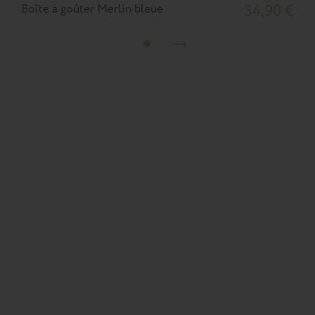
Boîte à goûter Merlin bleue
34,90 €
B
T