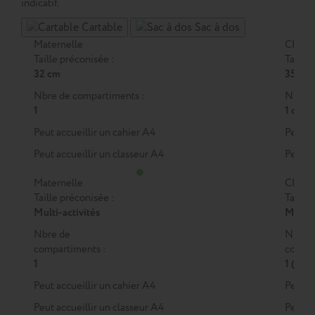
indicatif.
Cartable
Sac à dos
Maternelle
CP
Taille préconisée :
Taille 
32 cm
35 cm
Nbre de compartiments :
Nbre d
1
1 ou 2
Peut accueillir un cahier A4
Peut a
Peut accueillir un classeur A4
Peut a
Maternelle
CP
Taille préconisée :
Taille 
Multi-activités
M
ou
Nbre de
Nbre 
compartiments :
compar
1
1 (M)
Peut accueillir un cahier A4
Peut a
Peut accueillir un classeur A4
Peut a