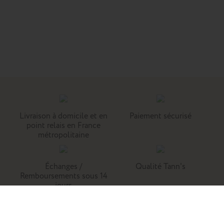
Livraison à domicile et en
Paiement sécurisé
point relais en France
métropolitaine
Échanges /
Qualité Tann's
Remboursements sous 14
jours