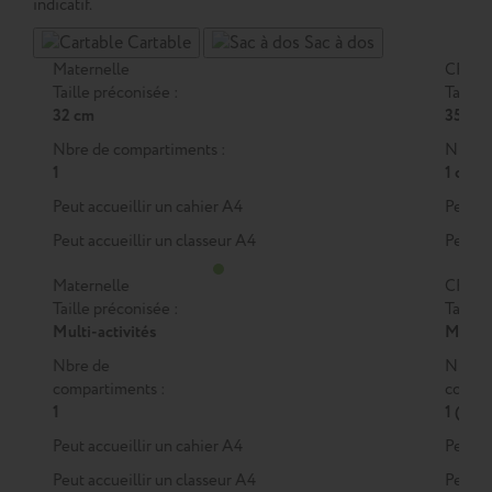
indicatif.
Cartable
Sac à dos
Maternelle
CP
Taille préconisée :
Taille 
32 cm
35 cm
Nbre de compartiments :
Nbre d
1
1 ou 2
Peut accueillir un cahier A4
Peut a
Peut accueillir un classeur A4
Peut a
Maternelle
CP
Taille préconisée :
Taille 
Multi-activités
M
ou
Nbre de
Nbre 
compartiments :
compar
1
1 (M)
Peut accueillir un cahier A4
Peut a
Peut accueillir un classeur A4
Peut a