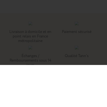
Livraison à domicile et en
Paiement sécurisé
point relais en France
métropolitaine
Échanges /
Qualité Tann's
Remboursements sous 14
jours