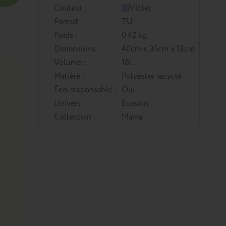
Couleur :
Violet
Format :
TU
Poids :
0.42 kg
Dimensions :
40cm x 35cm x 13cm
Volume :
18L
Matière :
Polyester recyclé
Éco-responsable :
Oui
Univers :
Évasion
Collection :
Maïna