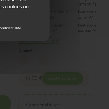
1
1 (M)
ou
2 (L)
ces cookies ou
Peut accueillir un
Peut accueillir un
cahier A4
cahier A4
Peut accueillir un
Peut accueillir un
confidentialité
classeur A4
classeur A4
Voir notre guide détaillé
Quantité :
44,90 €
Ajouter au panier
Caractéristiques :