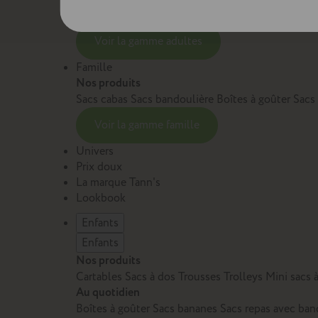
Sacs et cartables Adulte
Petite maroquinerie Adu
Voir la gamme adultes
Famille
Nos produits
Sacs cabas
Sacs bandoulière
Boîtes à goûter
Sacs
Voir la gamme famille
Univers
Prix doux
La marque Tann's
Lookbook
Enfants
Enfants
Nos produits
Cartables
Sacs à dos
Trousses
Trolleys
Mini sacs 
Au quotidien
Boîtes à goûter
Sacs bananes
Sacs repas avec ban