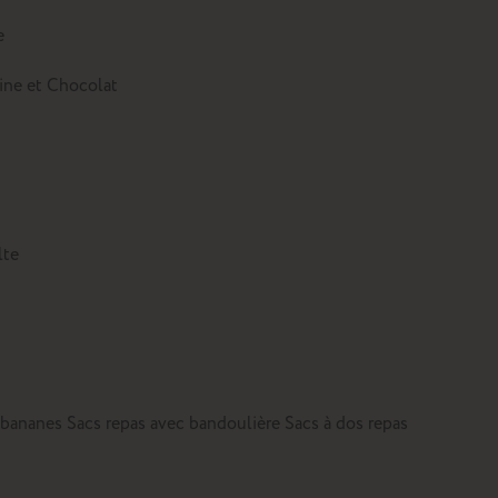
e
tine et Chocolat
lte
 bananes
Sacs repas avec bandoulière
Sacs à dos repas