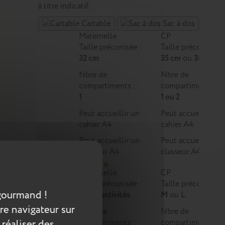
à titre indicatif.
Cartable
Sac à dos
Maternelle
CP
Taille préconisée :
Taille préconisée :
32 cm
35 cm
ou
38 cm
Nbre de
Nbre de
compartiments :
compartiments :
1
1 ou 2
Peut accueillir un
Peut accueillir un
cahier A4
cahier A4
Peut accueillir un
Peut accueillir un
classeur A4
classeur A4
Maternelle
CP
Taille préconisée :
Taille préconisée :
gourmand !
Multi-activités
M
ou
L
re navigateur sur
Nbre de
Nbre de
 réaliser des
compartiments :
compartiments :