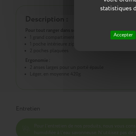
statistiques 
Description :
Pour tout ranger dans son sac cabas :
Accepter
1 grand compartiment
1 poche intérieure zippée
2 poches plaquées
Ergonomie :
2 anses larges pour un porté épaule
Léger, en moyenne 420g
Entretien
Pour l’entretien de nos produits, nous vous con
humidifiée à l'eau savonneuse. N’utilisez pas de p