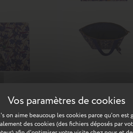
 ! Le modèle Maïna met le Wax à l’honneur. Grâce au choix des
, il séduira les adeptes de voyages. Pour sublimer le modèle, un
's on aime beaucoup les cookies parce qu'on est 
te
Évasion
Sacs cabas
également des cookies (des fichiers déposés par vot
teur) afin d'optimiser votre visite chez nous et de