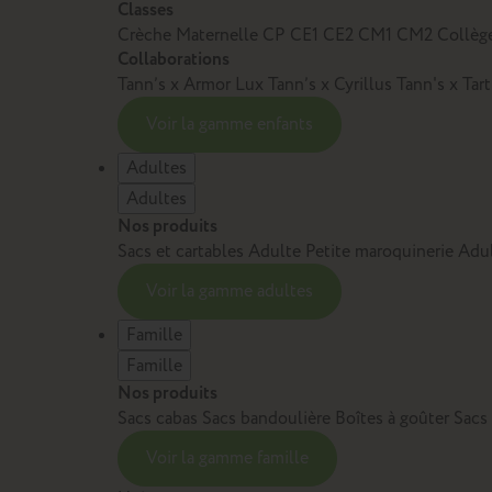
Classes
Crèche
Maternelle
CP
CE1
CE2
CM1
CM2
Collèg
Collaborations
Tann’s x Armor Lux
Tann’s x Cyrillus
Tann's x Tar
Voir la gamme enfants
Adultes
Adultes
Nos produits
Sacs et cartables Adulte
Petite maroquinerie Adu
Voir la gamme adultes
Famille
Famille
Nos produits
Sacs cabas
Sacs bandoulière
Boîtes à goûter
Sacs
Voir la gamme famille