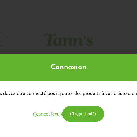
Mes listes d'envies
Connexion
((title))
à dos
doulière
Sacs à dos repas
 devez être connecté pour ajouter des produits à votre liste d'en
((label))
e
Créer une nouvelle liste
tine et Chocolat
((loginText))
((cancelText))
((createText))
((cancelText))