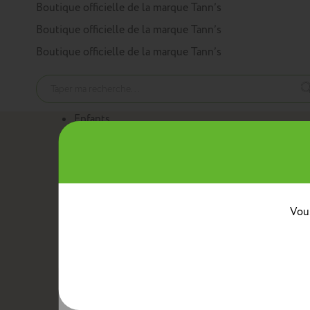
Panneau de gestion des cookies
Boutique officielle de la marque Tann’s
Boutique officielle de la marque Tann’s
Boutique officielle de la marque Tann’s
Enfants
Nos produits
Cartables
Sacs à dos
Trousses
Trolleys
Mini sacs 
Au quotidien
Boîtes à goûter
Sacs bananes
Sacs repas avec ban
Classes
Vous
Crèche
Maternelle
CP
CE1
CE2
CM1
CM2
Collèg
Collaborations
Tann’s x Armor Lux
Tann’s x Cyrillus
Tann's x Tar
Voir la gamme enfants
Adultes
Nos produits