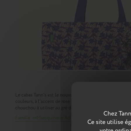
Le cabas Tann's est le nouvel indispensable du quotidien
couleurs, à l’accent de rose fluo et son subtil motif zébré
chouchou à utiliser au gré de ses envies !
Chez Tann
Famille
Maroquinerie Adulte
Sacs et cartables Adul
Ce site utilise 
votre ordina