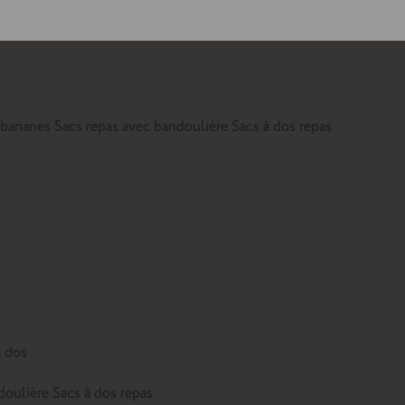
lte
 bananes
Sacs repas avec bandoulière
Sacs à dos repas
à dos
doulière
Sacs à dos repas