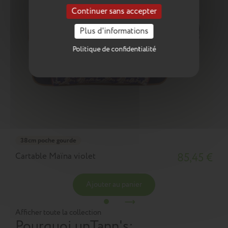
Continuer sans accepter
Plus d'informations
Politique de confidentialité
38cm poche gourde
Cartable Maïna violet
85,45 €
Ajouter au panier
Afficher toute la collection
Pourquoi un
Tann's
: