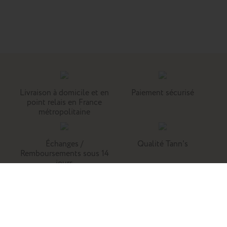
Livraison à domicile et en
Paiement sécurisé
point relais en France
métropolitaine
Échanges /
Qualité Tann's
Remboursements sous 14
jours