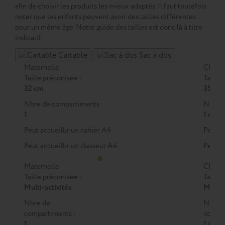
afin de choisir les produits les mieux adaptés. Il faut toutefois
noter que les enfants peuvent avoir des tailles différentes
pour un même âge. Notre guide des tailles est donc là à titre
indicatif.
Cartable
Sac à dos
Maternelle
CP
Taille préconisée :
Taille 
32 cm
35 cm
Nbre de compartiments :
Nbre d
1
1 ou 2
Peut accueillir un cahier A4
Peut a
Peut accueillir un classeur A4
Peut a
Maternelle
CP
Taille préconisée :
Taille 
Multi-activités
M
ou
Nbre de
Nbre 
compartiments :
compar
1
1 (M)