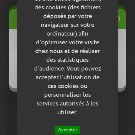
normes environnementales européennes ReACH
des cookies (des fichiers
((title))
déposés par votre
Connexion
navigateur sur votre
Entretien
Mes listes d'envies
ordinateur) afin
((label))
Pour l’entretien de nos produits, nous vous
d'optimiser votre visite
Vous devez être connecté pour ajouter
conseillons d’utiliser un chiffon humide ou une
des produits à votre liste d'envies.
chez nous et de réaliser
éponge légèrement humidifiée à l'eau
des statistiques
savonneuse. N’utilisez pas de produits agressifs
Créer une nouvelle liste
qui risqueraient de détériorer le produit.
((loginText))
d’audience. Vous pouvez
((createText))
accepter l'utilisation de
((cancelText))
((cancelText))
Compléter la collection
ces cookies ou
personnaliser les
services autorisés à les
utiliser.
Accepter