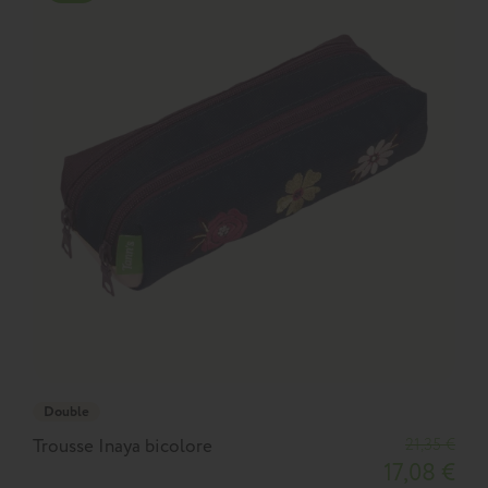
Double
Trousse Inaya bicolore
21,35 €
T
17,08 €