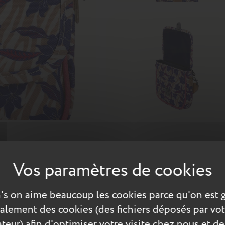
mode ! Le modèle Maïna met le Wax à l’honneur. Grâce au choix d
, il séduira les amoureux de voyages.
te
Évasion
Sacs bandoulière
's on aime beaucoup les cookies parce qu'on est 
également des cookies (des fichiers déposés par vot
teur) afin d'optimiser votre visite chez nous et de