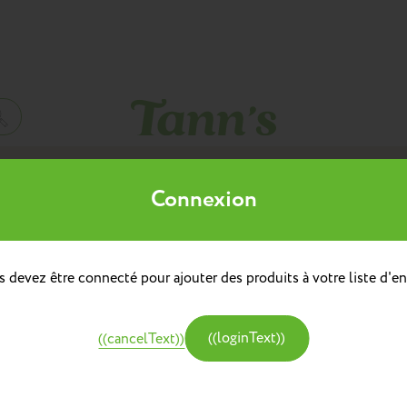
Mes listes d'envies
Connexion
((title))
à dos
doulière
Sacs à dos repas
 devez être connecté pour ajouter des produits à votre liste d'en
((label))
e
Créer une nouvelle liste
tine et Chocolat
((loginText))
((cancelText))
((createText))
((cancelText))