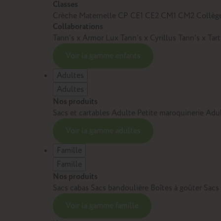
Classes
Crèche
Maternelle
CP
CE1
CE2
CM1
CM2
Collèg
Collaborations
Tann’s x Armor Lux
Tann’s x Cyrillus
Tann's x Tar
Voir la gamme enfants
Adultes
Adultes
Nos produits
Sacs et cartables Adulte
Petite maroquinerie Adu
Voir la gamme adultes
Famille
Famille
Nos produits
Sacs cabas
Sacs bandoulière
Boîtes à goûter
Sacs
Voir la gamme famille