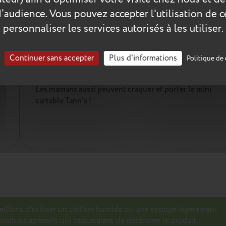
d’audience. Vous pouvez accepter l'utilisation de 
Les plus du produit :
personnaliser les services autorisés à les utiliser.
Un mini cartable conçu pour durer :
Coutures renforcées
Continuer sans accepter
Plus d'informations
Politique de 
Résistant à l'eau
La finition et la solidité Tann's !
Les mamans aussi peuvent craquer et porter le mini
cartable Tann's !
seillons d’utiliser un chiffon humide ou une éponge légèrement
roduits agressifs qui risqueraient de détériorer le produit.