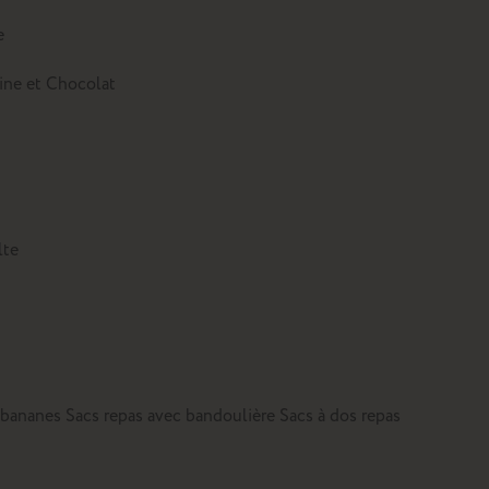
e
tine et Chocolat
lte
 bananes
Sacs repas avec bandoulière
Sacs à dos repas