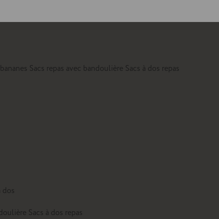
lte
 bananes
Sacs repas avec bandoulière
Sacs à dos repas
à dos
doulière
Sacs à dos repas