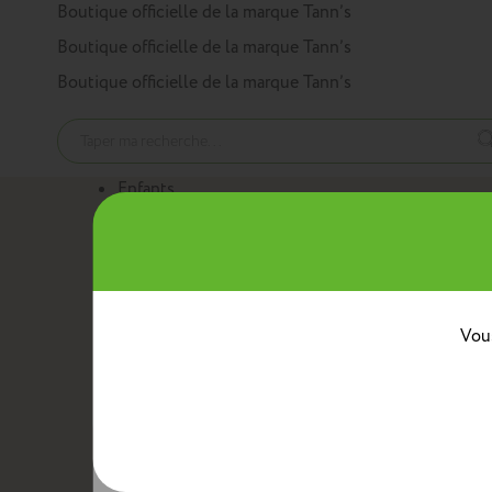
Panneau de gestion des cookies
Boutique officielle de la marque Tann’s
Boutique officielle de la marque Tann’s
Boutique officielle de la marque Tann’s
Enfants
Nos produits
Cartables
Sacs à dos
Trousses
Trolleys
Mini sacs 
Au quotidien
Boîtes à goûter
Sacs bananes
Sacs repas avec ban
Classes
Vous
Crèche
Maternelle
CP
CE1
CE2
CM1
CM2
Collèg
Collaborations
Tann’s x Armor Lux
Tann’s x Cyrillus
Tann's x Tar
Voir la gamme enfants
Adultes
Nos produits