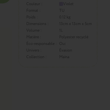
Couleur :
Violet
Format :
TU
Poids :
0.12 kg
Dimensions :
13cm x 13cm x 5cm
Volume :
1L
Matière :
Polyester recyclé
Éco-responsable :
Oui
Univers :
Évasion
Collection :
Maïna