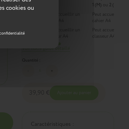
1
1 (M)
ou
2 (L)
ces cookies ou
Peut accueillir un
Peut accueillir un
cahier A4
cahier A4
Peut accueillir un
Peut accueillir un
confidentialité
classeur A4
classeur A4
Voir notre guide détaillé
Quantité :
39,90 €
Ajouter au panier
Caractéristiques :