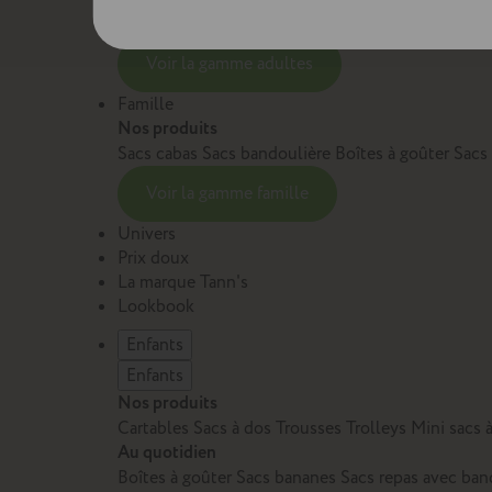
Sacs et cartables Adulte
Petite maroquinerie Adu
Voir la gamme adultes
Famille
Nos produits
Sacs cabas
Sacs bandoulière
Boîtes à goûter
Sacs
Voir la gamme famille
Univers
Prix doux
La marque Tann's
Lookbook
Enfants
Enfants
Nos produits
Cartables
Sacs à dos
Trousses
Trolleys
Mini sacs 
Au quotidien
Boîtes à goûter
Sacs bananes
Sacs repas avec ban