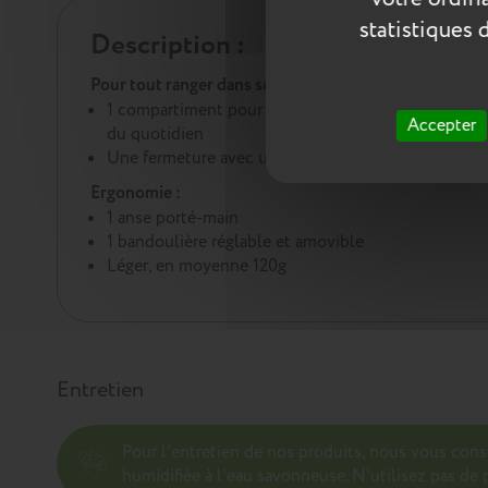
statistiques 
Description :
Pour tout ranger dans son mini cartable :
1 compartiment pour y transporter ses accessoires
Accepter
du quotidien
Une fermeture avec une boucle métallique
Ergonomie :
1 anse porté-main
1 bandoulière réglable et amovible
Léger, en moyenne 120g
Entretien
Pour l’entretien de nos produits, nous vous con
humidifiée à l'eau savonneuse. N’utilisez pas de p