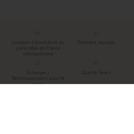
Livraison à domicile et en
Paiement sécurisé
point relais en France
métropolitaine
Échanges /
Qualité Tann's
Remboursements sous 14
jours