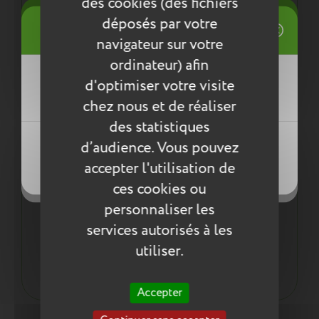
des cookies (des fichiers
1 fermeture éclair
((title))
déposés par votre
Connexion
Ergonomie :
navigateur sur votre
Tire-zip adapté à l'enfant
Mes listes d'envies
ordinateur) afin
1 bandoulière réglable et amovible
((label))
Léger, en moyenne 140g
d'optimiser votre visite
Vous devez être connecté pour ajouter
des produits à votre liste d'envies.
chez nous et de réaliser
des statistiques
Créer une nouvelle liste
((loginText))
d’audience. Vous pouvez
Les plus du produit :
((createText))
accepter l'utilisation de
((cancelText))
Un mini rond conçu pour durer :
((cancelText))
ces cookies ou
Coutures renforcées
personnaliser les
Résistant à l'eau
La finition et la solidité Tann's !
services autorisés à les
utiliser.
Les mamans aussi peuvent craquer et porter le mini
rond Tann's !
Accepter