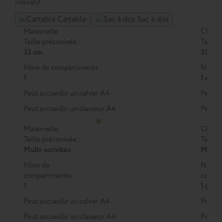
indicatif.
Cartable
Sac à dos
Maternelle
CP
Taille préconisée :
Taille 
32 cm
35 cm
Nbre de compartiments :
Nbre d
1
1 ou 2
Peut accueillir un cahier A4
Peut a
Peut accueillir un classeur A4
Peut a
Maternelle
CP
Taille préconisée :
Taille 
Multi-activités
M
ou
Nbre de
Nbre 
compartiments :
compar
1
1 (M)
Peut accueillir un cahier A4
Peut a
Peut accueillir un classeur A4
Peut a