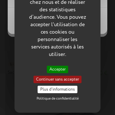
chez nous et de réaliser
des statistiques
Créer une nouvelle liste
((modalDeleteText))
((loginText))
d’audience. Vous pouvez
((createText))
((cancelText))
accepter l'utilisation de
((cancelText))
((cancelText))
ces cookies ou
personnaliser les
services autorisés à les
utiliser.
L - 2 compartiments
Accepter
Sac à dos Aurore rose
83,70 €
Continuer sans accepter
Plus d'informations
Politique de confidentialité