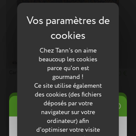
Chez Tann's on aime
beaucoup les cookies
41cm
parce qu'on est
Cartable Elena bleu
95,30 €
gourmand !
Ce site utilise également
des cookies (des fichiers
((title))
déposés par votre
Connexion
((modalTitle))
navigateur sur votre
Mes listes d'envies
ordinateur) afin
((label))
d'optimiser votre visite
Vous devez être connecté pour ajouter
((confirmMessage))
des produits à votre liste d'envies.