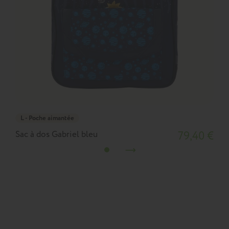
L - Poche aimantée
Sac à dos Gabriel bleu
79,40 €
S