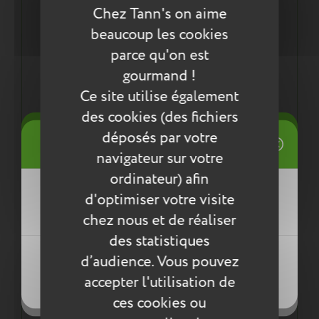
Description :
Chez Tann's on aime
Pour tout ranger dans son sac à dos :
beaucoup les cookies
2 compartiments pouvant accueillir les cahiers
parce qu'on est
24x32cm
gourmand !
Adapté pour les classes du primaire
Ce site utilise également
Poche avant avec pressions aimantées pour y
glisser un agenda ou d'autres petits objets du
des cookies (des fichiers
quotidien
((title))
déposés par votre
Poche intérieure
Connexion
Porte-étiquette avec étiquette cartonnée
navigateur sur votre
Mes listes d'envies
intégrée
ordinateur) afin
((label))
Ergonomie :
d'optimiser votre visite
Vous devez être connecté pour ajouter
des produits à votre liste d'envies.
Dos et bretelles ergonomiques et confortables
chez nous et de réaliser
Poignée ergonomique
des statistiques
Léger, en moyenne 614g
Créer une nouvelle liste
((loginText))
d’audience. Vous pouvez
((createText))
accepter l'utilisation de
((cancelText))
((cancelText))
ces cookies ou
Les plus du produit :