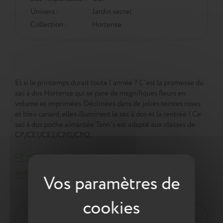
Univers :
Jardin secret
Collection :
Hortense
Et si le printemps durait toute l’année ? C’est la promesse du
sac à dos Hortense qui se pare de magnifiques fleurs en
volume et imprimées. Déclinées dans de jolies teintes roses
et bleu canard, elles illuminent le sac à dos et la rentrée ! Ce
sac à dos poche aimantée Tann's est adapté aux classes de
CP/CE1/CE2/CM1/CM2.
CP
CE1
CE2
CM1
CM2
Sacs à dos
Scolaire
Jardin secret