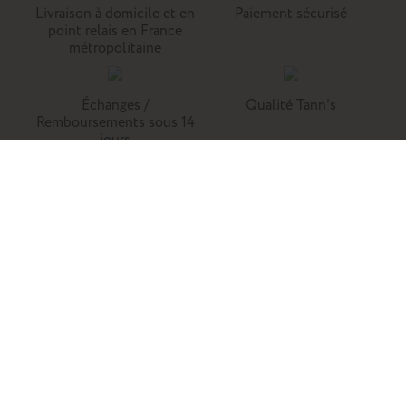
Livraison à domicile et en
Paiement sécurisé
point relais en France
métropolitaine
Échanges /
Qualité Tann's
Remboursements sous 14
jours
Tann's, c'est la référence du cartable du primaire. Retrouvez
nos collections de cartables, trousses, sacs à dos et
maroquinerie en cuir.
Enfants