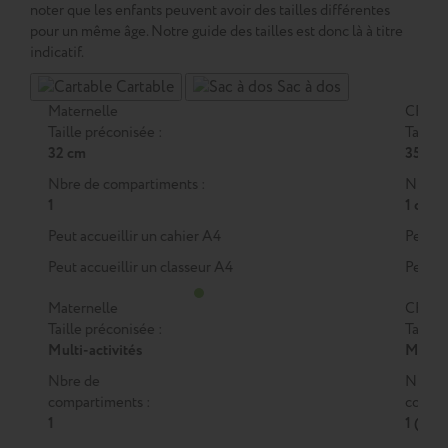
noter que les enfants peuvent avoir des tailles différentes
pour un même âge. Notre guide des tailles est donc là à titre
indicatif.
Cartable
Sac à dos
Maternelle
CP
Taille préconisée :
Taille 
32 cm
35 cm
Nbre de compartiments :
Nbre d
1
1 ou 2
Peut accueillir un cahier A4
Peut a
Peut accueillir un classeur A4
Peut a
Maternelle
CP
Taille préconisée :
Taille 
Multi-activités
M
ou
Nbre de
Nbre 
compartiments :
compar
1
1 (M)