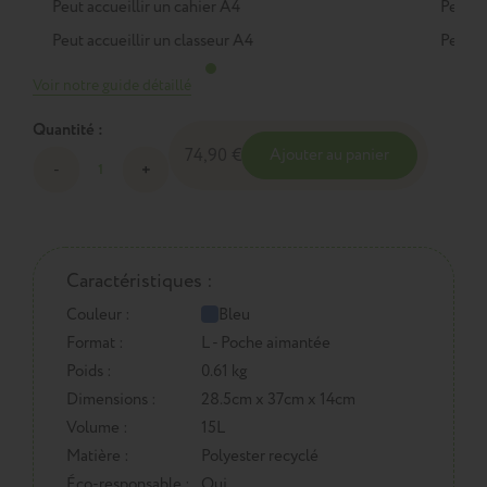
Peut accueillir un cahier A4
Peut a
Peut accueillir un classeur A4
Peut a
Voir notre guide détaillé
Quantité :
74,90 €
Ajouter au panier
Caractéristiques :
Couleur :
Bleu
Format :
L - Poche aimantée
Poids :
0.61 kg
Dimensions :
28.5cm x 37cm x 14cm
Volume :
15L
Matière :
Polyester recyclé
Éco-responsable :
Oui