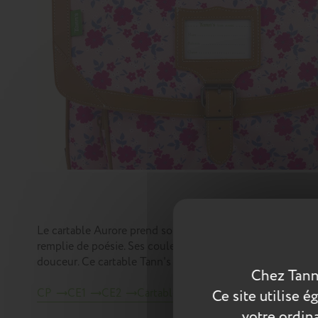
Le cartable Aurore prend son inspiration dans les jardins
remplie de poésie. Ses couleurs tendres, en camaïeu de r
douceur. Ce cartable Tann's d'un dos de 38 cm est adapté
Chez Tann
CP
CE1
CE2
Cartables
Scolaire
Jardin secret
Ce site utilise 
votre ordina