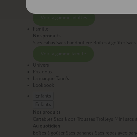
Sacs et cartables Adulte
Petite maroquinerie Adu
Voir la gamme adultes
Famille
Nos produits
Sacs cabas
Sacs bandoulière
Boîtes à goûter
Sacs
Voir la gamme famille
Univers
Prix doux
La marque Tann's
Lookbook
Enfants
Enfants
Nos produits
Cartables
Sacs à dos
Trousses
Trolleys
Mini sacs 
Au quotidien
Boîtes à goûter
Sacs bananes
Sacs repas avec ban