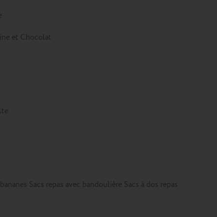
e
tine et Chocolat
lte
 bananes
Sacs repas avec bandoulière
Sacs à dos repas