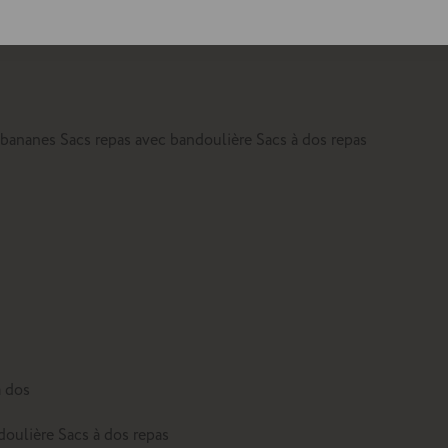
lte
 bananes
Sacs repas avec bandoulière
Sacs à dos repas
à dos
doulière
Sacs à dos repas