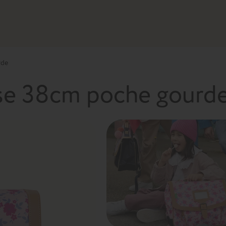
rde
ose 38cm poche gourd