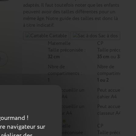
adaptés. Il faut toutefois noter que les enfants
peuvent avoir des tailles différentes pour un
même âge. Notre guide des tailles est donc là
à titre indicatif.
Cartable
Sac à dos
Maternelle
CP
Taille préconisée :
Taille préconisée :
32 cm
35 cm
ou
38 cm
Nbre de
Nbre de
compartiments :
compartiments :
1
1 ou 2
Peut accueillir un
Peut accueillir un
cahier A4
cahier A4
mme
e en
Peut accueillir un
Peut accueillir un
classeur A4
classeur A4
gourmand !
re navigateur sur
Maternelle
CP
Taille préconisée :
Taille préconisée :
 réaliser des