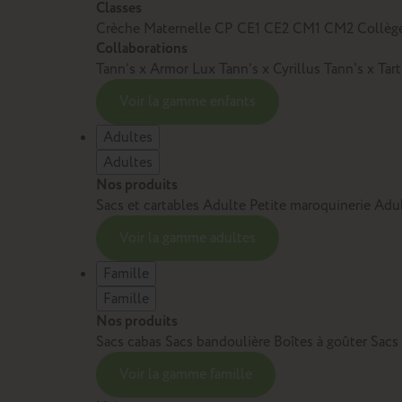
Classes
Crèche
Maternelle
CP
CE1
CE2
CM1
CM2
Collèg
Collaborations
Tann’s x Armor Lux
Tann’s x Cyrillus
Tann's x Tar
Voir la gamme enfants
Adultes
Adultes
Nos produits
Sacs et cartables Adulte
Petite maroquinerie Adu
Voir la gamme adultes
Famille
Famille
Nos produits
Sacs cabas
Sacs bandoulière
Boîtes à goûter
Sacs
Voir la gamme famille