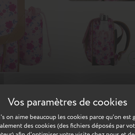
 de cottage de la campagne anglaise. Un motif fleuri pour une ga
ose, sont réhaussées d’une touche de parme pour une rentrée tout
 aux classes de CP, CE1 et CE2.
's on aime beaucoup les cookies parce qu'on est 
également des cookies (des fichiers déposés par vot
teur) afin d'optimiser votre visite chez nous et de