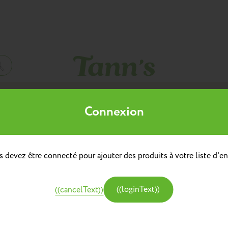
Mes listes d'envies
Connexion
((title))
à dos
doulière
Sacs à dos repas
 devez être connecté pour ajouter des produits à votre liste d'en
((label))
e
Créer une nouvelle liste
tine et Chocolat
((loginText))
((cancelText))
((createText))
((cancelText))