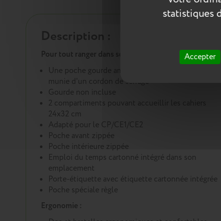
statistiques 
Description :
Pour tout ranger dans son cartable :
Accepter
Une poche gourde amovible (8 cm de diamètre)
munie d'un cordon de serrage
Gourde non incluse
2 compartiments pouvant accueillir les cahiers
24x32 cm
Adapté pour le CP/CE1/CE2
Poche avant zippée
Poche intérieure zippée
Emploi du temps cartonné intégré dans son
emplacement
Porte-étiquette avec étiquette cartonnée intégrée
Poche spéciale règle
Ergonomie :