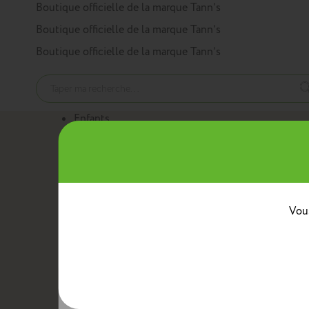
Panneau de gestion des cookies
Boutique officielle de la marque Tann’s
Boutique officielle de la marque Tann’s
Boutique officielle de la marque Tann’s
Enfants
Nos produits
Cartables
Sacs à dos
Trousses
Trolleys
Mini sacs 
Au quotidien
Boîtes à goûter
Sacs bananes
Sacs repas avec ban
Classes
Vous
Crèche
Maternelle
CP
CE1
CE2
CM1
CM2
Collèg
Collaborations
Tann’s x Armor Lux
Tann’s x Cyrillus
Tann's x Tar
Voir la gamme enfants
Adultes
Nos produits