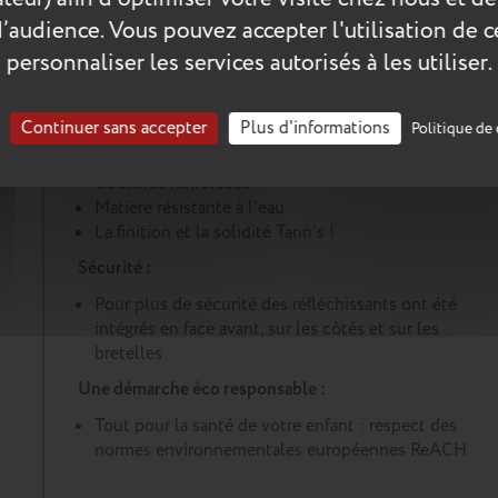
d’audience. Vous pouvez accepter l'utilisation de 
personnaliser les services autorisés à les utiliser.
Les plus du produit :
Un cartable conçu pour durer :
Continuer sans accepter
Plus d'informations
Politique de 
Renforts dans les angles et sous le cartable
Coutures renforcées
Matière résistante à l'eau
La finition et la solidité Tann's !
Sécurité :
Pour plus de sécurité des réfléchissants ont été
intégrés en face avant, sur les côtés et sur les
bretelles
Une démarche éco responsable :
Tout pour la santé de votre enfant : respect des
normes environnementales européennes ReACH