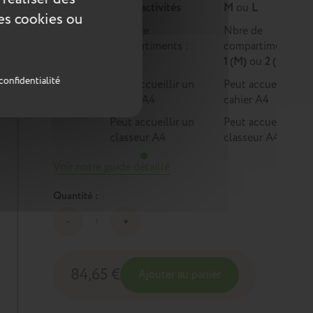
Multi-activités
M
ou
L
ces cookies ou
Nbre de
Nbre de
compartiments :
compartiments :
1
1 (M)
ou
2 (L)
confidentialité
Peut accueillir un
Peut accueillir un
cahier A4
cahier A4
Peut accueillir un
Peut accueillir un
classeur A4
classeur A4
Voir notre guide détaillé
Quantité :
84,65 €
Ajouter au panier