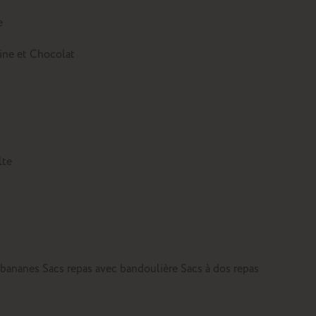
e
tine et Chocolat
lte
 bananes
Sacs repas avec bandoulière
Sacs à dos repas