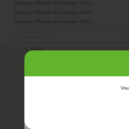
Panneau de gestion des cookies
Boutique officielle de la marque Tann’s
Boutique officielle de la marque Tann’s
Boutique officielle de la marque Tann’s
Enfants
Nos produits
Cartables
Sacs à dos
Trousses
Trolleys
Mini sacs 
Au quotidien
Boîtes à goûter
Sacs bananes
Sacs repas avec ban
Classes
Vous
Crèche
Maternelle
CP
CE1
CE2
CM1
CM2
Collèg
Collaborations
Tann’s x Armor Lux
Tann’s x Cyrillus
Tann's x Tar
Voir la gamme enfants
Adultes
Nos produits