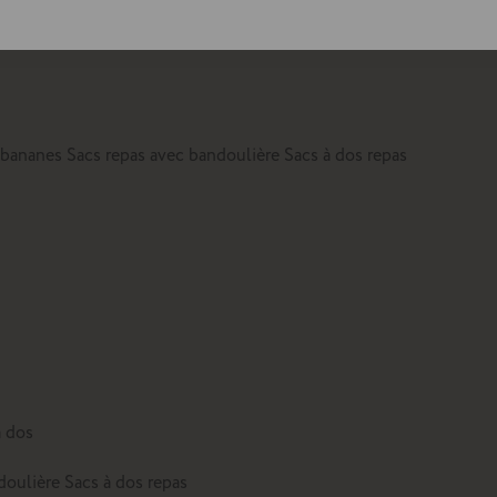
lte
 bananes
Sacs repas avec bandoulière
Sacs à dos repas
à dos
doulière
Sacs à dos repas