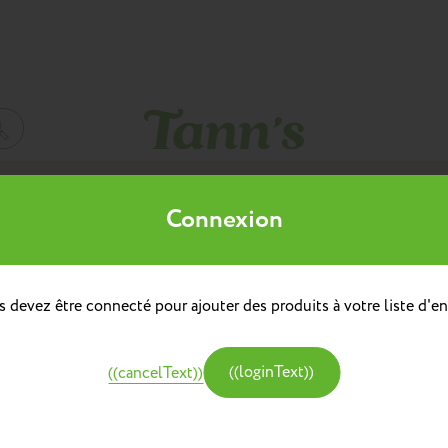
Mes listes d'envies
Connexion
((title))
à dos
doulière
Sacs à dos repas
 devez être connecté pour ajouter des produits à votre liste d'en
((label))
e
Créer une nouvelle liste
tine et Chocolat
((loginText))
((cancelText))
((createText))
((cancelText))