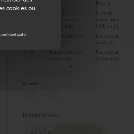
M
ou
L
M
ou
L
M
ou
L
ces cookies ou
Nbre de
Nbre de
Nbre de
compartiments :
compartiments :
compartiments :
1 (M)
ou
2 (L)
1 (M)
ou
2 (L)
1 (M)
ou
2 (L)
confidentialité
Peut accueillir un
Peut accueillir un
Peut accueillir un
cahier A4
cahier A4
cahier A4
Peut accueillir un
Peut accueillir un
Peut accueillir un
classeur A4
classeur A4
classeur A4
Voir notre guide détaillé
Quantité :
Rupture de stock
95,30 €
Ajouter au panier