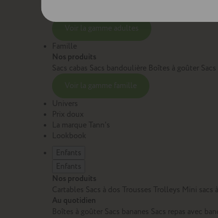
Sacs et cartables Adulte
Petite maroquinerie Adu
Voir la gamme adultes
Famille
Nos produits
Sacs cabas
Sacs bandoulière
Boîtes à goûter
Sacs
Voir la gamme famille
Univers
Prix doux
La marque Tann's
Lookbook
Enfants
Enfants
Nos produits
Cartables
Sacs à dos
Trousses
Trolleys
Mini sacs 
Au quotidien
Boîtes à goûter
Sacs bananes
Sacs repas avec ban