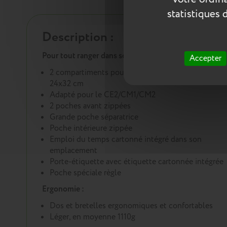
statistiques 
Description :
Pour tout ranger dans son cartable :
Accepter
2 compartiments pouvant accueillir les cahiers
24x32 cm
Adapté pour le CE2/CM1/CM2
2 poches avant zippées
Grande poche séparatrice
Poche intérieure zippée
Emploi du temps cartonné intégré dans son
emplacement
Porte-étiquette avec étiquette cartonnée intégrée
Poche spéciale règle
Ergonomie :
Dos et bretelles ergonomiques et confortables
Léger, en moyenne 1110g