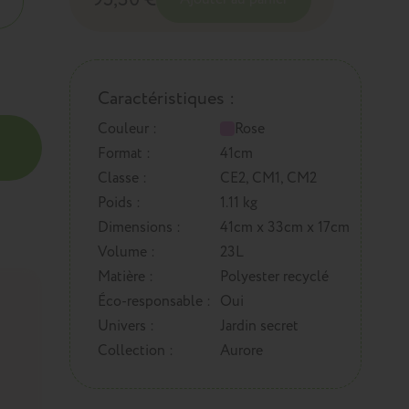
Caractéristiques :
Couleur :
Rose
Format :
41cm
Classe :
CE2, CM1, CM2
Poids :
1.11 kg
Dimensions :
41cm x 33cm x 17cm
Volume :
23L
Matière :
Polyester recyclé
Éco-responsable :
Oui
Univers :
Jardin secret
Collection :
Aurore