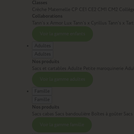
Classes
Crèche
Maternelle
CP
CE1
CE2
CM1
CM2
Collèg
Collaborations
Tann’s x Armor Lux
Tann’s x Cyrillus
Tann's x Tar
Voir la gamme enfants
Adultes
Adultes
Nos produits
Sacs et cartables Adulte
Petite maroquinerie Adu
Voir la gamme adultes
Famille
Famille
Nos produits
Sacs cabas
Sacs bandoulière
Boîtes à goûter
Sacs
Voir la gamme famille