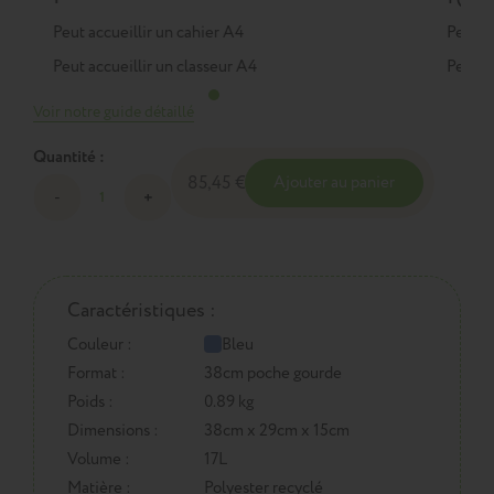
Peut accueillir un cahier A4
Peut a
Peut accueillir un classeur A4
Peut a
Voir notre guide détaillé
Quantité :
85,45 €
Ajouter au panier
Caractéristiques :
Couleur :
Bleu
Format :
38cm poche gourde
Poids :
0.89 kg
Dimensions :
38cm x 29cm x 15cm
Volume :
17L
Matière :
Polyester recyclé