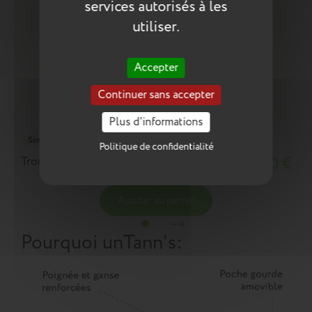
services autorisés à les
utiliser.
Accepter
Continuer sans accepter
Plus d'informations
Simple
Politique de confidentialité
Trousse Basile bleue
18,10 €
Ajouter au panier
Pourquoi un
Tann's
: