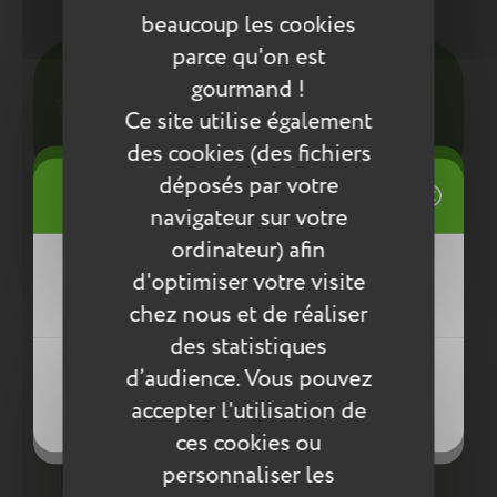
Entretien
beaucoup les cookies
parce qu'on est
Pour l’entretien de nos produits, nous vous
gourmand !
conseillons d’utiliser un chiffon humide ou une
éponge légèrement humidifiée à l'eau
Ce site utilise également
savonneuse. N’utilisez pas de produits agressifs
des cookies (des fichiers
qui risqueraient de détériorer le produit.
((title))
déposés par votre
Connexion
navigateur sur votre
Compléter la collection
Mes listes d'envies
ordinateur) afin
((label))
d'optimiser votre visite
Vous devez être connecté pour ajouter
des produits à votre liste d'envies.
chez nous et de réaliser
des statistiques
Créer une nouvelle liste
((loginText))
d’audience. Vous pouvez
((createText))
accepter l'utilisation de
((cancelText))
((cancelText))
ces cookies ou
personnaliser les