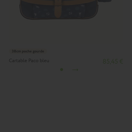
38cm poche gourde
Cartable Paco bleu
85,45 €
C