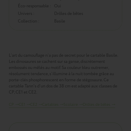
Éco-responsable :
Oui
Univers :
Drôles de bêtes
Collection :
Basile
L’art du camouflage n’a pas de secret pour le cartable Basile.
Les dinosaures se cachent sur sa ganse, discrètement
embossés ou mêlés au motif. Sa couleur bleu outremer,
résolument tendance, s’illumine à la nuit tombée grâce au
porte-clés phosphorescent en forme de stégosaure. Ce
cartable Tann's d'un dos de 38 cm est adapté aux classes de
CP, CE1 et CE2.
CP
CE1
CE2
Cartables
Scolaire
Drôles de bêtes