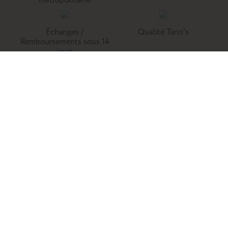
métropolitaine
Échanges /
Qualité Tann's
Remboursements sous 14
jours
Tann's, c'est la référence du cartable du primaire. Retrouvez
nos collections de cartables, trousses, sacs à dos et
maroquinerie en cuir.
Enfants
Adultes
Famille