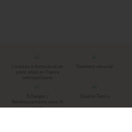
Livraison à domicile et en
Paiement sécurisé
point relais en France
métropolitaine
Échanges /
Qualité Tann's
Remboursements sous 14
jours