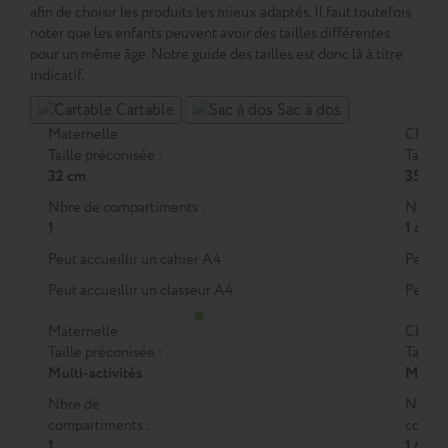
afin de choisir les produits les mieux adaptés. Il faut toutefois
noter que les enfants peuvent avoir des tailles différentes
pour un même âge. Notre guide des tailles est donc là à titre
indicatif.
Cartable
Sac à dos
Maternelle
CP
Taille préconisée :
Taille 
32 cm
35 cm
Nbre de compartiments :
Nbre d
1
1 ou 2
Peut accueillir un cahier A4
Peut a
Peut accueillir un classeur A4
Peut a
Maternelle
CP
Taille préconisée :
Taille 
Multi-activités
M
ou
Nbre de
Nbre 
compartiments :
compar
1
1 (M)