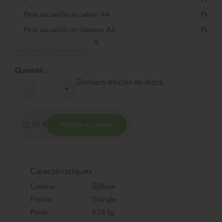
Peut accueillir un cahier A4
Peut a
Peut accueillir un classeur A4
Peut a
Voir notre guide détaillé
Quantité :
Derniers articles en stock
12,90 €
Ajouter au panier
Caractéristiques :
Couleur :
Rose
Format :
Triangle
Poids :
0.08 kg