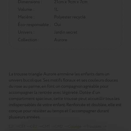
Dimensions :
21cm x 9cm x 7cm
Volume :
1L
Matière :
Polyester recyclé
Éco-responsable :
Oui
Univers :
Jardin secret
Collection :
Aurore
La trousse triangle Aurore emmène les enfants dans un
univers bucolique. Ses motifs floraux et ses couleurs douces
du rose au parme, en font un compagnon agréable pour
accompagner la rentrée avec légèreté. Dotée d’un
compartiment spacieux, cette trousse peut accueillir tous les
indispensables de votre enfant. Renforcée et doublée, elle est
conçue pour résister au temps et l’accompagner durant
plusieurs années.
CP
CE1
CE2
CM1
CM2
Collège
Trousses