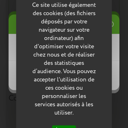
Ce site utilise également
Une démarche éco responsable :
des cookies (des fichiers
Tout pour la santé de votre enfant : respect des
((title))
normes environnementales européennes ReACH
déposés par votre
Connexion
navigateur sur votre
Mes listes d'envies
ordinateur) afin
((label))
Entretien
d'optimiser votre visite
Vous devez être connecté pour ajouter
des produits à votre liste d'envies.
chez nous et de réaliser
Pour l’entretien de nos produits, nous vous
des statistiques
conseillons d’utiliser un chiffon humide ou une
Créer une nouvelle liste
éponge légèrement humidifiée à l'eau
((loginText))
d’audience. Vous pouvez
((createText))
savonneuse. N’utilisez pas de produits agressifs
accepter l'utilisation de
((cancelText))
qui risqueraient de détériorer le produit.
((cancelText))
ces cookies ou
personnaliser les
Compléter la collection
services autorisés à les
utiliser.