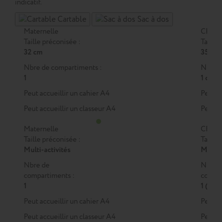
indicatif.
Cartable
Sac à dos
Maternelle
CP
Taille préconisée :
Taille 
32 cm
35 cm
Nbre de compartiments :
Nbre d
1
1 ou 2
Peut accueillir un cahier A4
Peut a
Peut accueillir un classeur A4
Peut a
Maternelle
CP
Taille préconisée :
Taille 
Multi-activités
M
ou
Nbre de
Nbre 
compartiments :
compar
1
1 (M)
Peut accueillir un cahier A4
Peut a
Peut accueillir un classeur A4
Peut a