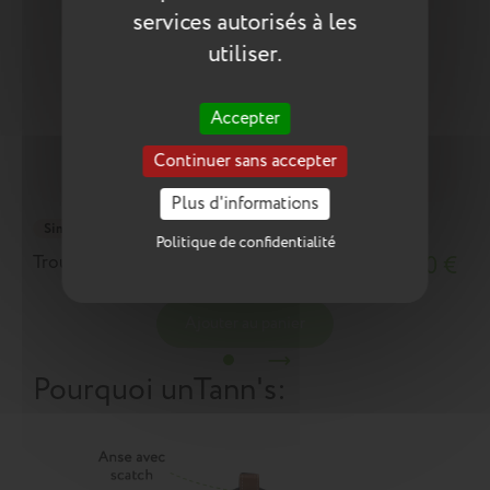
services autorisés à les
utiliser.
Accepter
Continuer sans accepter
Plus d'informations
Simple
Politique de confidentialité
Trousse Aurore rose
17,90 €
Ajouter au panier
Pourquoi un
Tann's
: