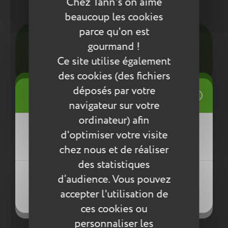
Chez Tann's on aime
Entretien
beaucoup les cookies
parce qu'on est
Pour l’entretien de nos produits, nous vous
gourmand !
conseillons d’utiliser un chiffon humide ou une
éponge légèrement humidifiée à l'eau
Ce site utilise également
savonneuse. N’utilisez pas de produits agressifs
des cookies (des fichiers
qui risqueraient de détériorer le produit.
((title))
déposés par votre
Connexion
Compléter la collection
navigateur sur votre
Mes listes d'envies
ordinateur) afin
((label))
d'optimiser votre visite
Vous devez être connecté pour ajouter
des produits à votre liste d'envies.
chez nous et de réaliser
des statistiques
Créer une nouvelle liste
((loginText))
d’audience. Vous pouvez
((createText))
accepter l'utilisation de
((cancelText))
((cancelText))
ces cookies ou
Rupture de stock
personnaliser les