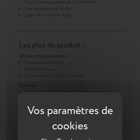
l’accrocher au guidon de la trottinette
Tire-zip adapté à l'enfant
Léger, en moyenne 400g
Les plus du produit :
Un sac conçu pour durer :
Coutures renforcées
Résistant à l'eau
La finition et la solidité Tann's !
Sécurité :
Pour plus de sécurité des réfléchissants ont été
intégrés en face avant et sur les bretelles
Une démarche éco responsable :
Tout pour la santé de votre enfant : respect des
normes environnementales européennes ReACH