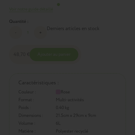
Voir notre guide détaillé
Quantité :
Derniers articles en stock
48,70 €
Ajouter au panier
Caractéristiques :
Couleur :
Rose
Format :
Multi-activités
Poids :
0.40 kg
Dimensions :
21.5cm x 29cm x 9cm
Volume :
6L
Matière :
Polyester recyclé