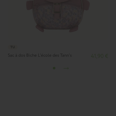
TU
Sac à dos Biche L'école des Tann's
41,90 €
S