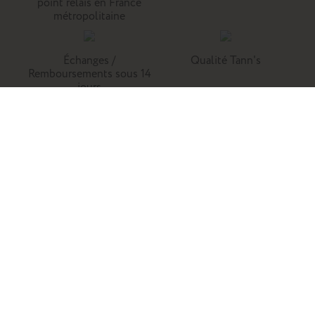
point relais en France
métropolitaine
Échanges /
Qualité Tann's
Remboursements sous 14
jours
Tann's, c'est la référence du cartable du primaire. Retrouvez
nos collections de cartables, trousses, sacs à dos et
maroquinerie en cuir.
Enfants
Adultes