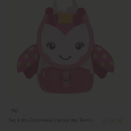
TU
Sac à dos Coccinelle L'école des Tann's
41,90 €
S