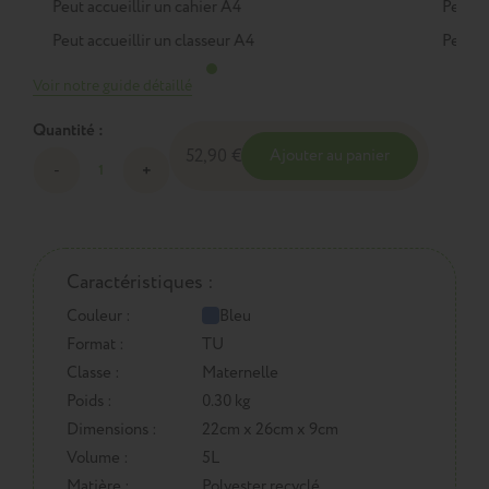
Peut accueillir un cahier A4
Peut a
Peut accueillir un classeur A4
Peut a
Voir notre guide détaillé
Quantité :
52,90 €
Ajouter au panier
Caractéristiques :
Couleur :
Bleu
Format :
TU
Classe :
Maternelle
Poids :
0.30 kg
Dimensions :
22cm x 26cm x 9cm
Volume :
5L
Matière :
Polyester recyclé