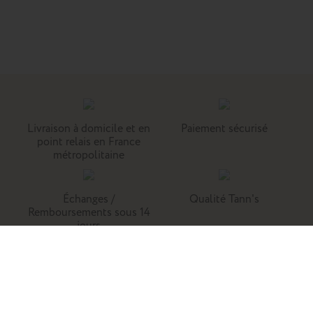
Livraison à domicile et en
Paiement sécurisé
point relais en France
métropolitaine
Échanges /
Qualité Tann's
Remboursements sous 14
jours