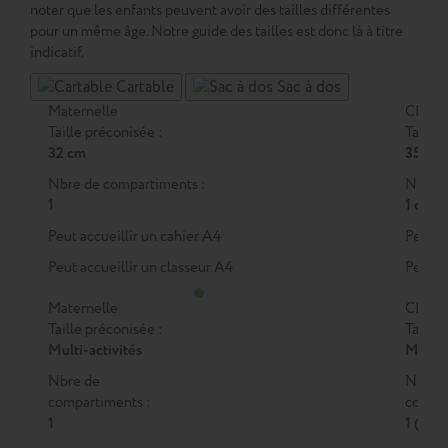
noter que les enfants peuvent avoir des tailles différentes
pour un même âge. Notre guide des tailles est donc là à titre
indicatif.
Cartable
Sac à dos
Maternelle
CP
Taille préconisée :
Taille 
32 cm
35 cm
Nbre de compartiments :
Nbre d
1
1 ou 2
Peut accueillir un cahier A4
Peut a
Peut accueillir un classeur A4
Peut a
Maternelle
CP
Taille préconisée :
Taille 
Multi-activités
M
ou
Nbre de
Nbre 
compartiments :
compar
1
1 (M)