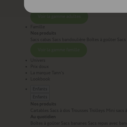
Sacs et cartables Adulte
Petite maroquinerie Adu
Voir la gamme adultes
Famille
Nos produits
Sacs cabas
Sacs bandoulière
Boîtes à goûter
Sacs
Voir la gamme famille
Univers
Prix doux
La marque Tann's
Lookbook
Enfants
Enfants
Nos produits
Cartables
Sacs à dos
Trousses
Trolleys
Mini sacs 
Au quotidien
Boîtes à goûter
Sacs bananes
Sacs repas avec ban