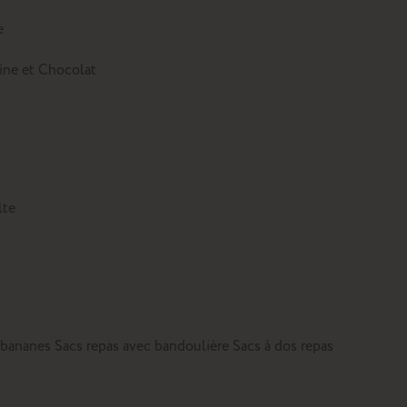
e
tine et Chocolat
lte
 bananes
Sacs repas avec bandoulière
Sacs à dos repas