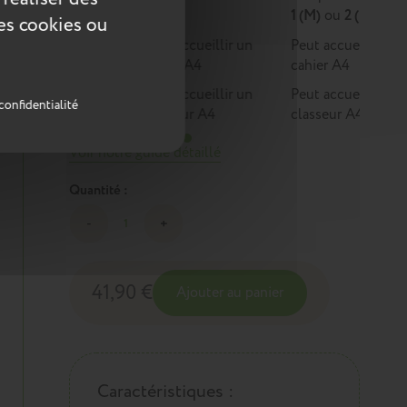
1
1 (M)
ou
2 (L)
ces cookies ou
Peut accueillir un
Peut accueillir un
cahier A4
cahier A4
Peut accueillir un
Peut accueillir un
confidentialité
classeur A4
classeur A4
Voir notre guide détaillé
Quantité :
41,90 €
Ajouter au panier
Caractéristiques :