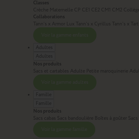
Classes
Crèche
Maternelle
CP
CE1
CE2
CM1
CM2
Collèg
Collaborations
Tann’s x Armor Lux
Tann’s x Cyrillus
Tann's x Tar
Voir la gamme enfants
Adultes
Adultes
Nos produits
Sacs et cartables Adulte
Petite maroquinerie Adu
Voir la gamme adultes
Famille
Famille
Nos produits
Sacs cabas
Sacs bandoulière
Boîtes à goûter
Sacs
Voir la gamme famille