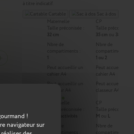
à titre indicatif.
Cartable
Sac à dos
Maternelle
CP
Taille préconisée :
Taille préconisée :
32 cm
35 cm
ou
38 cm
Nbre de
Nbre de
compartiments :
compartiments :
1
1 ou 2
Peut accueillir un
Peut accueillir un
cahier A4
cahier A4
Peut accueillir un
Peut accueillir un
classeur A4
classeur A4
ole des
Maternelle
CP
es, il
Taille préconisée :
Taille préconisée :
re
gourmand !
Multi-activités
M
ou
L
re navigateur sur
Nbre de
Nbre de
 réaliser des
compartiments :
compartiments :