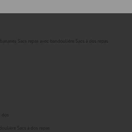
lte
 bananes
Sacs repas avec bandoulière
Sacs à dos repas
à dos
doulière
Sacs à dos repas