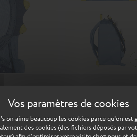
r le dinosaure est fait pour lui ! Le dernier-né de la famille L'éc
collerette, ses 3 cornes en volume et ses petites étoiles multicolor
ons ! Le sac à dos L'école des Tann’s est le compagnon idéal de vot
's on aime beaucoup les cookies parce qu'on est 
 son goûter et ses trésors ! En plus d’être attachant, le sac à dos
é dans un polyester de haute qualité issu à 100% de bouteilles en
également des cookies (des fichiers déposés par vot
eau et gardera au sec les affaires de votre enfant en cas de pluies f
teur) afin d'optimiser votre visite chez nous et de