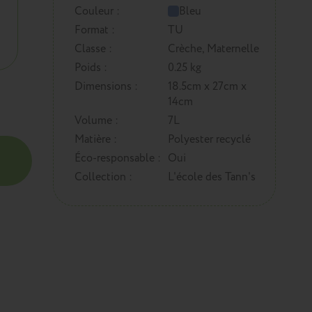
Couleur :
Bleu
Format :
TU
Classe :
Crèche, Maternelle
Poids :
0.25 kg
Dimensions :
18.5cm x 27cm x
14cm
Volume :
7L
Matière :
Polyester recyclé
Éco-responsable :
Oui
Collection :
L'école des Tann's