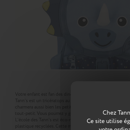
Votre enfant est fan des dinosaures ? Notre sac à dos Hecto
Tann’s est un tricératops au regard attendrissant. Avec sa 
charmera aussi bien les petites filles que les petits garç
Chez Tann
tout-petit. Vous pourrez y glisser son change, son biberon,
L'école des Tann’s est éco-responsable car il est fabriqu
Ce site utilise 
plastique recyclées. Cette matière est aussi résistante à l’
votre ordina