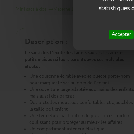
statistiques 
Mini sacs à dos
Maternelle
Crèche
Scolaire
Accepter
Description :
Le sac à dos L'école des Tann's saura satisfaire les
petits mais aussi leurs parents avec ses multiples
atouts :
Une couronne étirable avec étiquette porte-nom
pour marquer le sac au nom de l’enfant
Une ouverture large adaptée aux mains des enfants
mais aussi des parents
Des bretelles moussées confortables et ajustables 
la taille de l’enfant
Une fermeture par bouton de pression et cordon
coulissant pour protéger au mieux les affaires
Un compartiment intérieur élastiqué