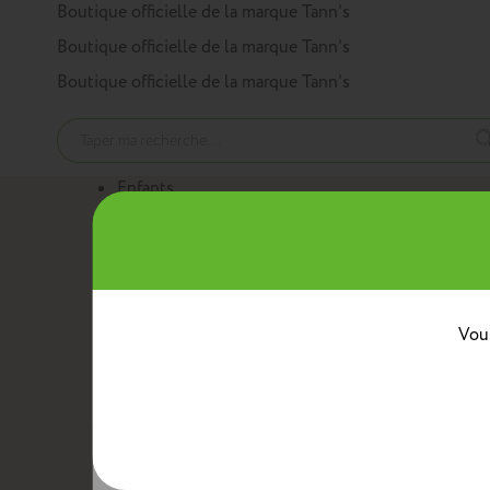
Panneau de gestion des cookies
Boutique officielle de la marque Tann’s
Boutique officielle de la marque Tann’s
Boutique officielle de la marque Tann’s
Enfants
Nos produits
Cartables
Sacs à dos
Trousses
Trolleys
Mini sacs 
Au quotidien
Boîtes à goûter
Sacs bananes
Sacs repas avec ban
Classes
Vous
Crèche
Maternelle
CP
CE1
CE2
CM1
CM2
Collèg
Collaborations
Tann’s x Armor Lux
Tann’s x Cyrillus
Tann's x Tar
Voir la gamme enfants
Adultes
Nos produits