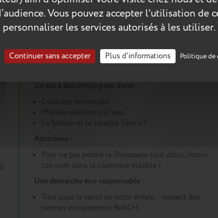
d’audience. Vous pouvez accepter l'utilisation de 
personnaliser les services autorisés à les utiliser.
Continuer sans accepter
Plus d'informations
Politique de 
Les plus du produit :
Un sac à dos conçu pour durer :
Coutures renforcées
Matière résistante à l'eau
La finition et la solidité Tann's !
Astucieux :
Pour ne pas perdre le Dinosaure tout doux, inscris
ton nom dans la couronne étirable !
à
Une démarche éco-responsable :
Tout pour la santé de votre enfant : respect des
normes européennes ReACH