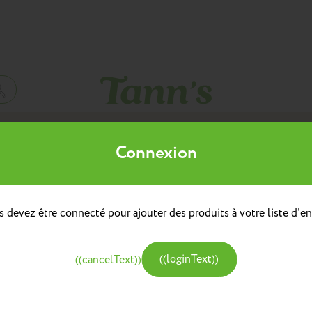
Mes listes d'envies
Connexion
((title))
à dos
doulière
Sacs à dos repas
 devez être connecté pour ajouter des produits à votre liste d'en
((label))
e
Créer une nouvelle liste
tine et Chocolat
((loginText))
((cancelText))
((createText))
((cancelText))