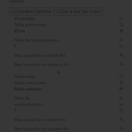
indicatif.
Cartable
Sac à dos
Maternelle
CP
Taille préconisée :
Taille 
32 cm
35 cm
Nbre de compartiments :
Nbre d
1
1 ou 2
Peut accueillir un cahier A4
Peut a
Peut accueillir un classeur A4
Peut a
Maternelle
CP
Taille préconisée :
Taille 
Multi-activités
M
ou
Nbre de
Nbre 
compartiments :
compar
1
1 (M)
Peut accueillir un cahier A4
Peut a
Peut accueillir un classeur A4
Peut a