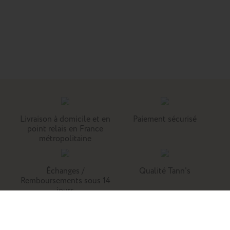
Livraison à domicile et en
Paiement sécurisé
point relais en France
métropolitaine
Échanges /
Qualité Tann's
Remboursements sous 14
jours