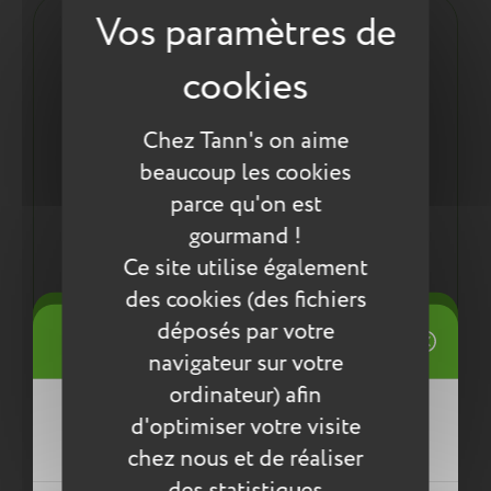
Les plus du produit :
Un sac à dos conçu pour durer :
Coutures renforcées
Matière résistante à l'eau
Chez Tann's on aime
La finition et la solidité Tann's !
beaucoup les cookies
Astucieux :
parce qu'on est
Pour ne pas perdre la Lapine avec ses oreilles
gourmand !
toutes douces, inscris ton nom dans la couronne
Ce site utilise également
étirable !
des cookies (des fichiers
Une démarche éco-responsable :
((title))
déposés par votre
Connexion
Tout pour la santé de votre enfant : respect des
navigateur sur votre
normes européennes ReACH
Mes listes d'envies
ordinateur) afin
((label))
d'optimiser votre visite
Vous devez être connecté pour ajouter
des produits à votre liste d'envies.
Entretien
chez nous et de réaliser
des statistiques