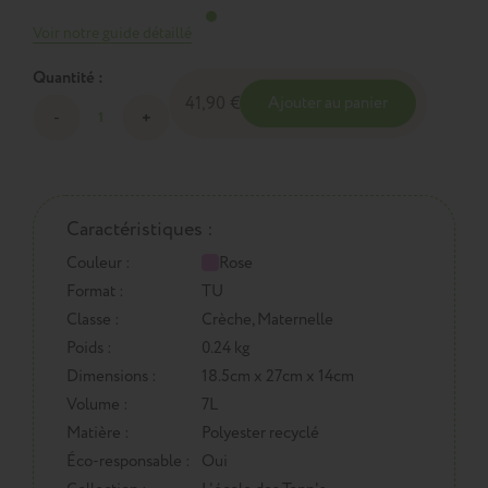
Voir notre guide détaillé
Quantité :
41,90 €
Ajouter au panier
Caractéristiques :
Couleur :
Rose
Format :
TU
Classe :
Crèche, Maternelle
Poids :
0.24 kg
Dimensions :
18.5cm x 27cm x 14cm
Volume :
7L
Matière :
Polyester recyclé
Éco-responsable :
Oui