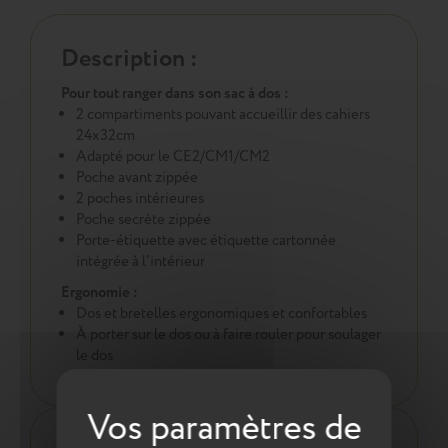
Description :
Pour tout ranger dans son sac à dos :
2 compartiments pouvant accueillir des cahiers
24x32cm
Adapté pour le CE2/CM1/CM2
Poche avant zippée
2 poches intérieures
Poche secrète zippée
Porte-étiquette avec étiquette cartonnée
intégrée à l'intérieur
Ergonomie :
Dos et bretelles ergonomiques et confortables
À porter sur le dos ou à faire rouler pour soulager
le dos