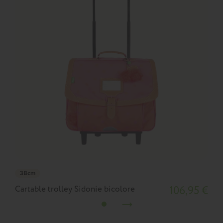
38cm
Cartable trolley Sidonie bicolore
106,95 €
C