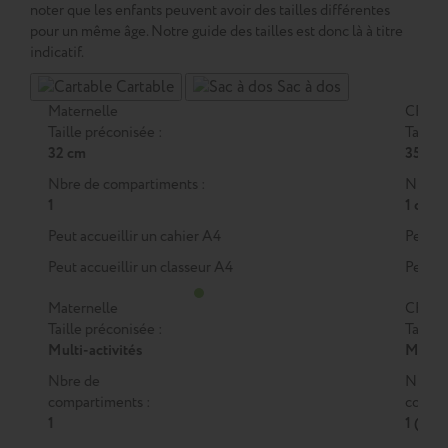
noter que les enfants peuvent avoir des tailles différentes
pour un même âge. Notre guide des tailles est donc là à titre
indicatif.
Cartable
Sac à dos
Maternelle
CP
Taille préconisée :
Taille 
32 cm
35 cm
Nbre de compartiments :
Nbre d
1
1 ou 2
Peut accueillir un cahier A4
Peut a
Peut accueillir un classeur A4
Peut a
Maternelle
CP
Taille préconisée :
Taille 
Multi-activités
M
ou
Nbre de
Nbre 
compartiments :
compar
1
1 (M)