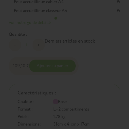
Peut accueillir un cahier A4
Peut a
Peut accueillir un classeur A4
Peut a
Voir notre guide détaillé
Quantité :
Derniers articles en stock
109,10 €
Ajouter au panier
Caractéristiques :
Couleur :
Rose
Format :
L - 2 compartiments
Poids :
1.78 kg
Dimensions :
31cm x 41cm x 17cm