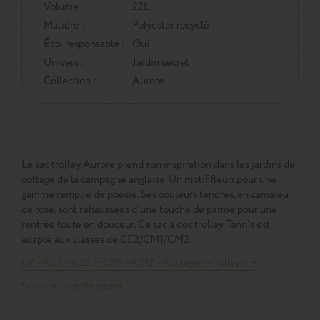
Volume :
22L
Matière :
Polyester recyclé
Éco-responsable :
Oui
Univers :
Jardin secret
Collection :
Aurore
Le sac trolley Aurore prend son inspiration dans les jardins de
cottage de la campagne anglaise. Un motif fleuri pour une
gamme remplie de poésie. Ses couleurs tendres, en camaïeu
de rose, sont réhaussées d’une touche de parme pour une
rentrée toute en douceur. Ce sac à dos trolley Tann's est
adapté aux classes de CE2/CM1/CM2.
CP
CE1
CE2
CM1
CM2
Collège
Trolleys
Scolaire
Jardin secret