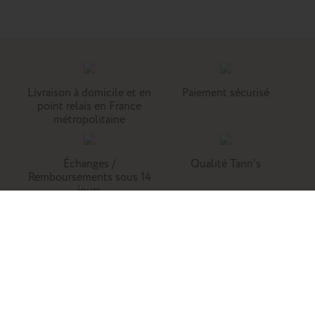
Livraison à domicile et en
Paiement sécurisé
point relais en France
métropolitaine
Échanges /
Qualité Tann's
Remboursements sous 14
jours