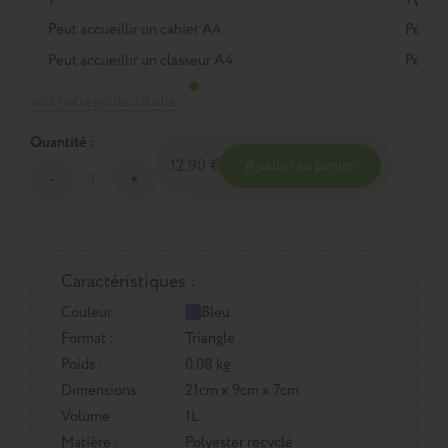
Peut accueillir un cahier A4
Peut a
Peut accueillir un classeur A4
Peut a
Voir notre guide détaillé
Quantité :
12,90 €
Ajouter au panier
Caractéristiques :
Couleur :
Bleu
Format :
Triangle
Poids :
0.08 kg
Dimensions :
21cm x 9cm x 7cm
Volume :
1L
Matière :
Polyester recyclé