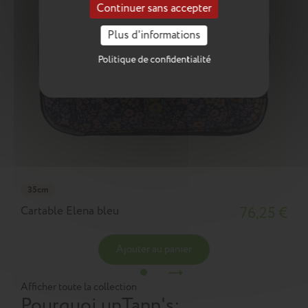
Continuer sans accepter
Plus d'informations
Politique de confidentialité
35cm
Cartable Elena bleu
76,25 €
Ajouter au panier
Afficher toute la collection
Pourquoi un
Tann's
: