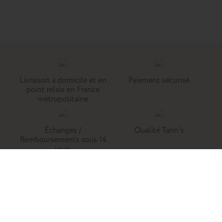
Livraison à domicile et en
Paiement sécurisé
point relais en France
métropolitaine
Échanges /
Qualité Tann's
Remboursements sous 14
jours