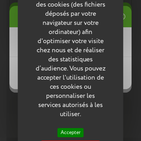
normes environnementales européennes ReACH
des cookies (des fichiers
((title))
déposés par votre
Connexion
navigateur sur votre
Mes listes d'envies
Entretien
ordinateur) afin
((label))
d'optimiser votre visite
Vous devez être connecté pour ajouter
Pour l’entretien de nos produits, nous vous
des produits à votre liste d'envies.
conseillons d’utiliser un chiffon humide ou une
chez nous et de réaliser
éponge légèrement humidifiée à l'eau
des statistiques
Créer une nouvelle liste
savonneuse. N’utilisez pas de produits agressifs
((loginText))
d’audience. Vous pouvez
qui risqueraient de détériorer le produit.
((createText))
accepter l'utilisation de
((cancelText))
((cancelText))
Compléter la collection
ces cookies ou
personnaliser les
services autorisés à les
utiliser.
Accepter