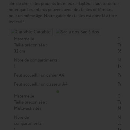
afin de choisir les produits les mieux adaptés. Il faut toutefois
noter que les enfants peuvent avoir des tailles différentes
pour un même âge. Notre guide des tailles est donc là à titre
indicatif.
Cartable
Sac à dos
Maternelle
CP
Taille préconisée :
Taille 
32 cm
35 cm
Nbre de compartiments :
Nbre d
1
1 ou 2
Peut accueillir un cahier A4
Peut a
Peut accueillir un classeur A4
Peut a
Maternelle
CP
Taille préconisée :
Taille 
Multi-activités
M
ou
Nbre de
Nbre 
compartiments :
compar
1
1 (M)