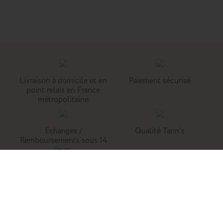
Livraison à domicile et en
Paiement sécurisé
point relais en France
métropolitaine
Échanges /
Qualité Tann's
Remboursements sous 14
jours