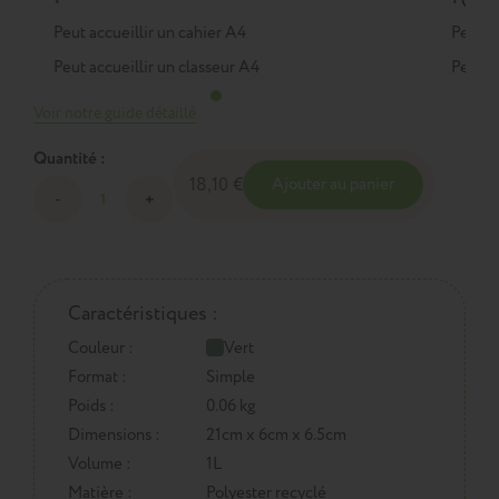
Peut accueillir un cahier A4
Peut a
Peut accueillir un classeur A4
Peut a
Voir notre guide détaillé
Quantité :
18,10 €
Ajouter au panier
Caractéristiques :
Couleur :
Vert
Format :
Simple
Poids :
0.06 kg
Dimensions :
21cm x 6cm x 6.5cm
Volume :
1L
Matière :
Polyester recyclé