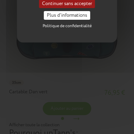
Continuer sans accepter
Plus d'informations
Politique de confidentialité
35cm
Cartable Dan vert
76,95 €
Ajouter au panier
Afficher toute la collection
Pourquoi un
Tann's
: