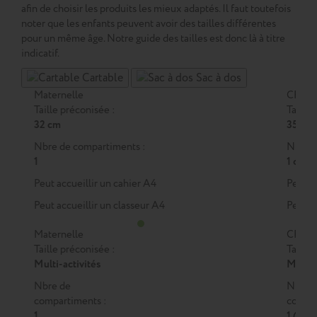
afin de choisir les produits les mieux adaptés. Il faut toutefois
noter que les enfants peuvent avoir des tailles différentes
pour un même âge. Notre guide des tailles est donc là à titre
indicatif.
Cartable
Sac à dos
Maternelle
CP
Taille préconisée :
Taille 
32 cm
35 cm
Nbre de compartiments :
Nbre d
1
1 ou 2
Peut accueillir un cahier A4
Peut a
Peut accueillir un classeur A4
Peut a
Maternelle
CP
Taille préconisée :
Taille 
Multi-activités
M
ou
Nbre de
Nbre 
compartiments :
compar
1
1 (M)