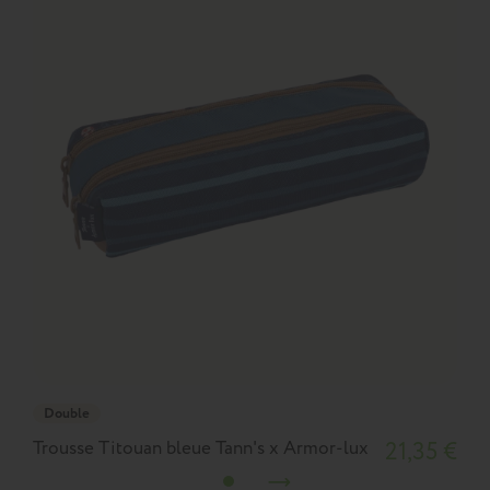
Double
Trousse Titouan bleue Tann's x Armor-lux
21,35 €
T