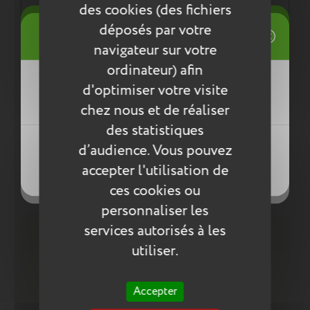
normes environnementales européennes ReACH
des cookies (des fichiers
((title))
déposés par votre
Connexion
navigateur sur votre
Mes listes d'envies
Entretien
ordinateur) afin
((label))
d'optimiser votre visite
Vous devez être connecté pour ajouter
Pour l’entretien de nos produits, nous vous
des produits à votre liste d'envies.
conseillons d’utiliser un chiffon humide ou une
chez nous et de réaliser
éponge légèrement humidifiée à l'eau
des statistiques
Créer une nouvelle liste
savonneuse. N’utilisez pas de produits agressifs
((loginText))
d’audience. Vous pouvez
qui risqueraient de détériorer le produit.
((createText))
accepter l'utilisation de
((cancelText))
((cancelText))
Compléter la collection
ces cookies ou
personnaliser les
services autorisés à les
utiliser.
Accepter