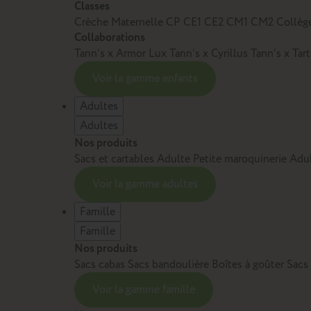
Classes
Crèche
Maternelle
CP
CE1
CE2
CM1
CM2
Collèg
Collaborations
Tann’s x Armor Lux
Tann’s x Cyrillus
Tann's x Tar
Voir la gamme enfants
Adultes
Adultes
Nos produits
Sacs et cartables Adulte
Petite maroquinerie Adu
Voir la gamme adultes
Famille
Famille
Nos produits
Sacs cabas
Sacs bandoulière
Boîtes à goûter
Sacs
Voir la gamme famille