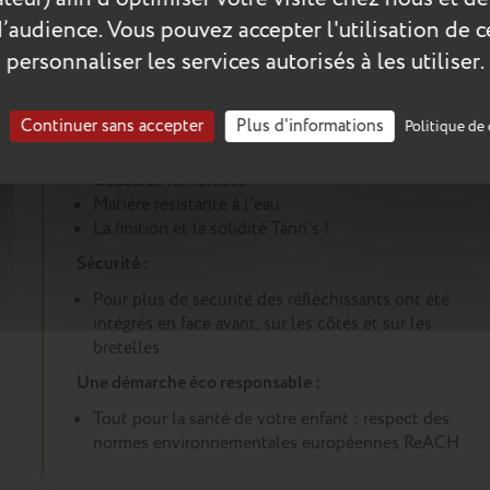
d’audience. Vous pouvez accepter l'utilisation de 
personnaliser les services autorisés à les utiliser.
Les plus du produit :
Un cartable conçu pour durer :
Continuer sans accepter
Plus d'informations
Politique de 
2
Renforts dans les angles et sous le cartable
Coutures renforcées
Matière résistante à l'eau
La finition et la solidité Tann's !
Sécurité :
Pour plus de sécurité des réfléchissants ont été
intégrés en face avant, sur les côtés et sur les
bretelles
Une démarche éco responsable :
Tout pour la santé de votre enfant : respect des
normes environnementales européennes ReACH