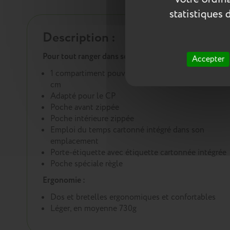
statistiques 
Description :
Pour tout ranger dans son cartable :
Accepter
1 compartiment pouvant accueillir les cahiers 24x3
cm
Adapté pour le CP
Poche avant zippée
Poche intérieure zippée
Emploi du temps cartonné intégré dans son
emplacement
Porte-étiquette avec étiquette cartonnée intégrée
Poche spéciale règle
Ergonomie :
Dos et bretelles ergonomiques et confortables
Léger, en moyenne 730g