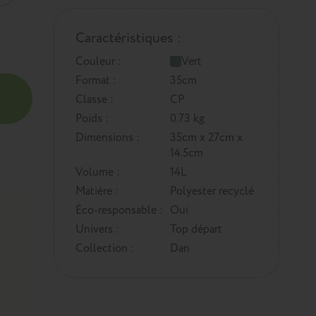
Caractéristiques :
Couleur :
Vert
Format :
35cm
Classe :
CP
Poids :
0.73 kg
Dimensions :
35cm x 27cm x
14.5cm
Volume :
14L
Matière :
Polyester recyclé
Éco-responsable :
Oui
Univers :
Top départ
Collection :
Dan