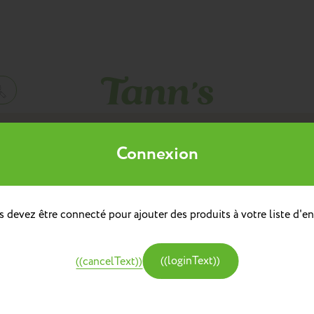
Mes listes d'envies
Connexion
((title))
à dos
doulière
Sacs à dos repas
 devez être connecté pour ajouter des produits à votre liste d'en
((label))
e
Créer une nouvelle liste
tine et Chocolat
((loginText))
((cancelText))
((createText))
((cancelText))