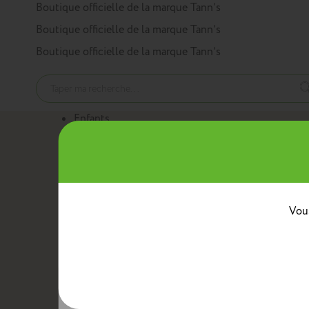
Panneau de gestion des cookies
Boutique officielle de la marque Tann’s
Boutique officielle de la marque Tann’s
Boutique officielle de la marque Tann’s
Enfants
Nos produits
Cartables
Sacs à dos
Trousses
Trolleys
Mini sacs 
Au quotidien
Boîtes à goûter
Sacs bananes
Sacs repas avec ban
Classes
Vous
Crèche
Maternelle
CP
CE1
CE2
CM1
CM2
Collèg
Collaborations
Tann’s x Armor Lux
Tann’s x Cyrillus
Tann's x Tar
Voir la gamme enfants
Adultes
Nos produits