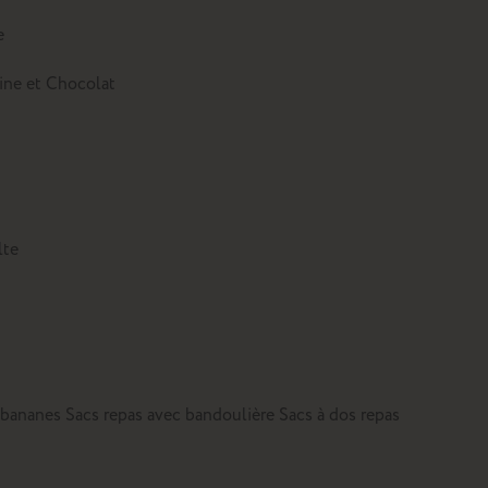
e
tine et Chocolat
lte
 bananes
Sacs repas avec bandoulière
Sacs à dos repas