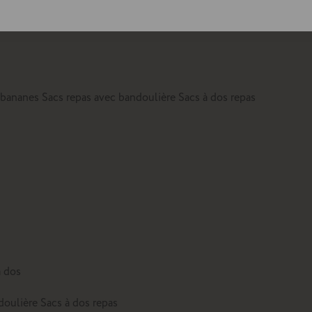
lte
 bananes
Sacs repas avec bandoulière
Sacs à dos repas
à dos
doulière
Sacs à dos repas