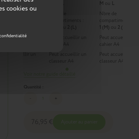
Multi-activités
M
ou
L
M
ou
L
ces cookies ou
Nbre de
Nbre de
Nbre de
compartiments :
compartiments :
compartiments :
1
1 (M)
ou
2 (L)
1 (M)
ou
2 (L)
confidentialité
Peut accueillir un
Peut accueillir un
Peut accueillir un
cahier A4
cahier A4
cahier A4
Peut accueillir un
Peut accueillir un
Peut accueillir un
classeur A4
classeur A4
classeur A4
Voir notre guide détaillé
Quantité :
76,95 €
Ajouter au panier