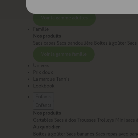
Sacs et cartables Adulte
Petite maroquinerie Adu
Voir la gamme adultes
Famille
Nos produits
Sacs cabas
Sacs bandoulière
Boîtes à goûter
Sacs
Voir la gamme famille
Univers
Prix doux
La marque Tann's
Lookbook
Enfants
Enfants
Nos produits
Cartables
Sacs à dos
Trousses
Trolleys
Mini sacs 
Au quotidien
Boîtes à goûter
Sacs bananes
Sacs repas avec ban