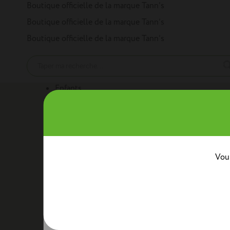
Panneau de gestion des cookies
Boutique officielle de la marque Tann’s
Boutique officielle de la marque Tann’s
Boutique officielle de la marque Tann’s
Enfants
Nos produits
Cartables
Sacs à dos
Trousses
Trolleys
Mini sacs 
Au quotidien
Boîtes à goûter
Sacs bananes
Sacs repas avec ban
Classes
Vous
Crèche
Maternelle
CP
CE1
CE2
CM1
CM2
Collèg
Collaborations
Tann’s x Armor Lux
Tann’s x Cyrillus
Tann's x Tar
Voir la gamme enfants
Adultes
Nos produits