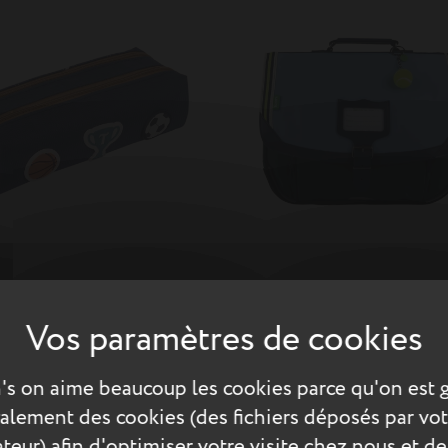
38cm poche gourde
co bleue
21,35 €
Cartable Valentin bicolore
's on aime beaucoup les cookies parce qu'on est 
également des cookies (des fichiers déposés par vot
teur) afin d'optimiser votre visite chez nous et de