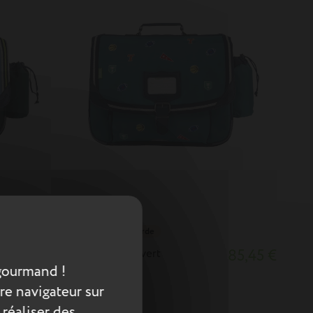
38cm poche gourde
84,65 €
Cartable Dan vert
85,45 €
gourmand !
re navigateur sur
 réaliser des