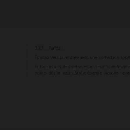
3,2,1… Partez !
Foncez vers la rentrée avec une collection sporti
Entre circuits de course, esprit tennis, ambian
points dès le matin. Style, énergie, victoire : av