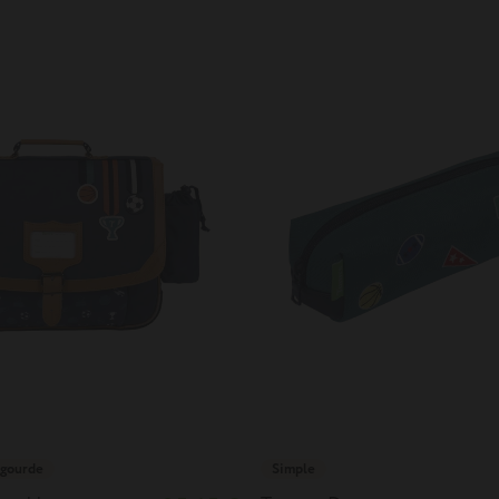
 gourde
Simple