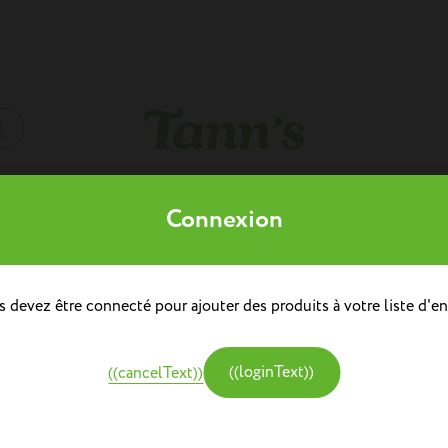
Mes listes d'envies
((modalTitle))
Connexion
((title))
à dos
doulière
Sacs à dos repas
 devez être connecté pour ajouter des produits à votre liste d'en
((label))
((confirmMessage))
e
Créer une nouvelle liste
tine et Chocolat
((modalDeleteText))
((loginText))
((cancelText))
((cancelText))
((createText))
((cancelText))