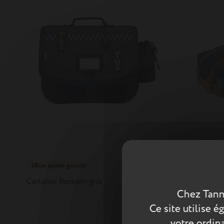
38cm poche gourde
Double
Cartable Romain gris
85,45 €
Trousse Pa
Chez Tann
Ce site utilise 
votre ordina