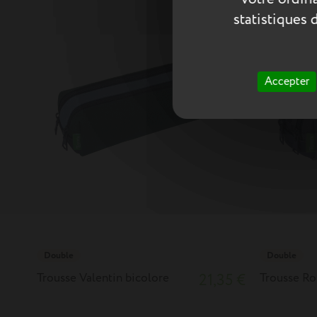
statistiques 
Accepter
Double
Double
Trousse Valentin bicolore
21,35 €
Trousse Ro