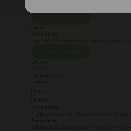
Sacs et cartables Adulte
Petite maroquinerie Adu
Voir la gamme adultes
Famille
Nos produits
Sacs cabas
Sacs bandoulière
Boîtes à goûter
Sacs
Voir la gamme famille
Univers
Prix doux
La marque Tann's
Lookbook
Enfants
Enfants
Nos produits
Cartables
Sacs à dos
Trousses
Trolleys
Mini sacs 
Au quotidien
Boîtes à goûter
Sacs bananes
Sacs repas avec ban