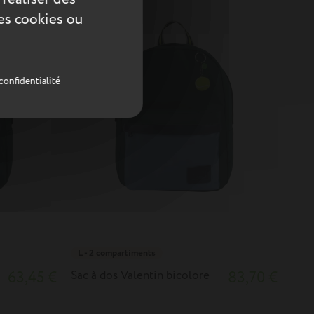
ces cookies ou
confidentialité
L - 2 compartiments
63,45 €
Sac à dos Valentin bicolore
83,70 €