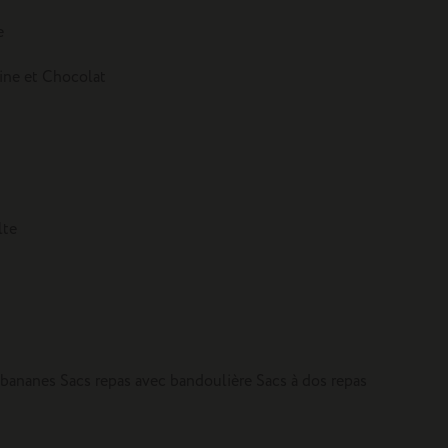
e
tine et Chocolat
lte
 bananes
Sacs repas avec bandoulière
Sacs à dos repas