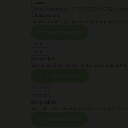
Classes
Crèche
Maternelle
CP
CE1
CE2
CM1
CM2
Collèg
Collaborations
Tann’s x Armor Lux
Tann’s x Cyrillus
Tann's x Tar
Voir la gamme enfants
Adultes
Adultes
Nos produits
Sacs et cartables Adulte
Petite maroquinerie Adu
Voir la gamme adultes
Famille
Famille
Nos produits
Sacs cabas
Sacs bandoulière
Boîtes à goûter
Sacs
Voir la gamme famille