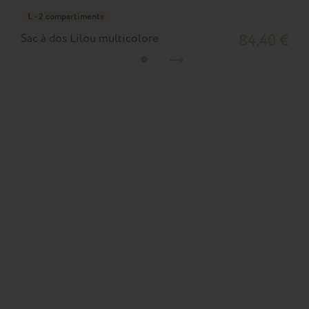
L - 2 compartiments
Sac à dos Lilou multicolore
84,40 €
S