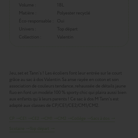
Volume :
18L
Matière :
Polyester recyclé
Éco-responsable :
Oui
Univers :
Top départ
Collection :
Valentin
Jeu, set et Tann’s ! Les écoliers font leur entrée sur le court
grâce au sac à dos Valentin. Sa anse rayée en coton et son
association de couleurs tendance, rehaussée de détails jaune
fluo en font un modèle 100 % sporty chic qui plaira aussi bien
aux enfants qu’à leurs parents ! Ce sac à dos M Tann's est
adapté aux classes de CP/CE1/CE2/CM1/CM2.
CP
CE1
CE2
CM1
CM2
Collège
Sacs à dos
Scolaire
Top départ