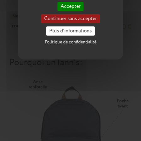
Accepter
Simple
Continuer sans accepter
Trousse Valentin bicolore
17,90 €
Plus d'informations
Politique de confidentialité
Ajouter au panier
Pourquoi un
Tann's
: