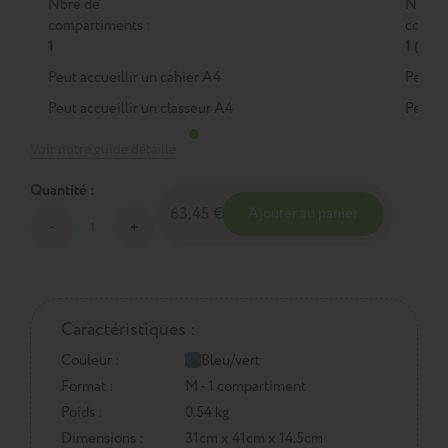
Nbre de
Nbre 
compartiments :
compar
1
1 (M)
Peut accueillir un cahier A4
Peut a
Peut accueillir un classeur A4
Peut a
Voir notre guide détaillé
Quantité :
63,45 €
Ajouter au panier
Caractéristiques :
Couleur :
Bleu/vert
Format :
M - 1 compartiment
Poids :
0.54 kg
Dimensions :
31cm x 41cm x 14.5cm