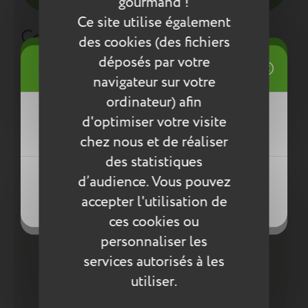
gourmand !
Ce site utilise également
Compléter la collection
des cookies (des fichiers
((title))
déposés par votre
Connexion
navigateur sur votre
Mes listes d'envies
ordinateur) afin
((label))
d'optimiser votre visite
Vous devez être connecté pour ajouter
des produits à votre liste d'envies.
chez nous et de réaliser
des statistiques
Créer une nouvelle liste
((loginText))
d’audience. Vous pouvez
((createText))
Rupture de stock
accepter l'utilisation de
((cancelText))
((cancelText))
ces cookies ou
personnaliser les
services autorisés à les
utiliser.