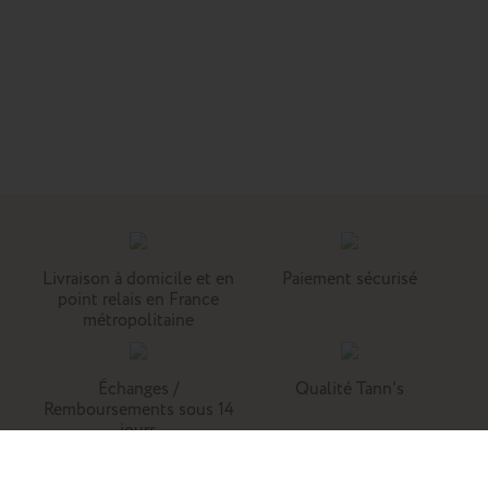
Livraison à domicile et en
Paiement sécurisé
point relais en France
métropolitaine
Échanges /
Qualité Tann's
Remboursements sous 14
jours