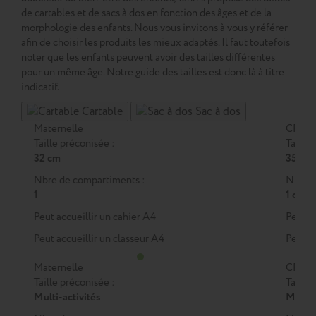
de cartables et de sacs à dos en fonction des âges et de la
morphologie des enfants. Nous vous invitons à vous y référer
afin de choisir les produits les mieux adaptés. Il faut toutefois
noter que les enfants peuvent avoir des tailles différentes
pour un même âge. Notre guide des tailles est donc là à titre
indicatif.
Cartable
Sac à dos
Maternelle
CP
Taille préconisée :
Taille 
32 cm
35 cm
Nbre de compartiments :
Nbre d
1
1 ou 2
Peut accueillir un cahier A4
Peut a
Peut accueillir un classeur A4
Peut a
Maternelle
CP
Taille préconisée :
Taille 
Multi-activités
M
ou