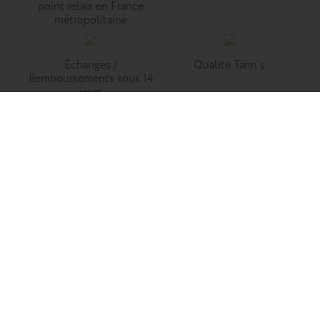
point relais en France
métropolitaine
Échanges /
Qualité Tann's
Remboursements sous 14
jours
Tann's, c'est la référence du cartable du primaire. Retrouvez
nos collections de cartables, trousses, sacs à dos et
maroquinerie en cuir.
Enfants
Adultes