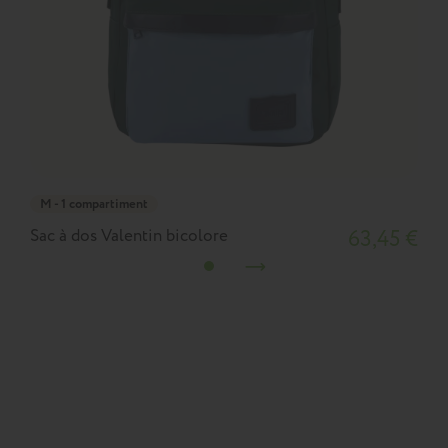
M - 1 compartiment
Sac à dos Valentin bicolore
63,45 €
S