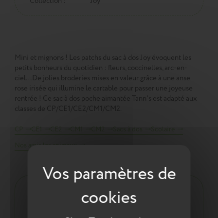
Collection :
Joy
Mini et mignons ! Les patchs du sac à dos Joy évoquent les
petits bonheurs du quotidien : fleurs, coccinelles, arc-en-
ciel…De jolies broderies mises en valeur grâce à une anse
rose irisée qui illumine le cartable pour passer une joyeuse
rentrée ! Ce sac à dos poche aimantée Tann's est adapté aux
classes de CP/CE1/CE2/CM1/CM2.
CP
CE1
CE2
CM1
CM2
Sacs à dos
Scolaire
Nos amis les animaux
Description :
Pour tout ranger dans son sac à dos :