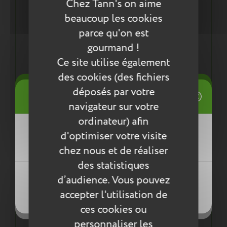
Chez Tann's on aime
2 compartiments pouvant accueillir les cahiers
beaucoup les cookies
24x32cm
parce qu'on est
Adapté pour les classes du primaire
Poche avant avec pressions aimantées pour y
gourmand !
glisser un agenda ou d'autres petits objets du
Ce site utilise également
quotidien
Poche intérieure
des cookies (des fichiers
Porte-étiquette avec étiquette cartonnée
((title))
déposés par votre
Connexion
intégrée
navigateur sur votre
Mes listes d'envies
Ergonomie :
ordinateur) afin
Dos et bretelles ergonomiques et confortables
((label))
d'optimiser votre visite
Vous devez être connecté pour ajouter
Poignée ergonomique
des produits à votre liste d'envies.
chez nous et de réaliser
Léger, en moyenne 614g
des statistiques
Créer une nouvelle liste
((loginText))
d’audience. Vous pouvez
((createText))
accepter l'utilisation de
((cancelText))
Les plus du produit :
((cancelText))
ces cookies ou
Un sac conçu pour durer :
personnaliser les