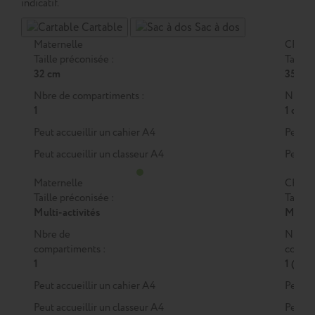
indicatif.
Cartable
Sac à dos
Maternelle
CP
Taille préconisée :
Taille 
32 cm
35 cm
Nbre de compartiments :
Nbre d
1
1 ou 2
Peut accueillir un cahier A4
Peut a
Peut accueillir un classeur A4
Peut a
Maternelle
CP
Taille préconisée :
Taille 
Multi-activités
M
ou
Nbre de
Nbre 
compartiments :
compar
1
1 (M)
Peut accueillir un cahier A4
Peut a
Peut accueillir un classeur A4
Peut a