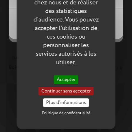
chez nous et de réaliser
des statistiques
Créer une nouvelle liste
((modalDeleteText))
((loginText))
d’audience. Vous pouvez
((createText))
((cancelText))
accepter l'utilisation de
((cancelText))
((cancelText))
ces cookies ou
personnaliser les
services autorisés à les
TU
utiliser.
Boîte à goûter Joy violette
34,90 €
Accepter
Continuer sans accepter
Plus d'informations
Politique de confidentialité