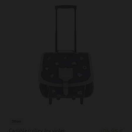
38cm
Cartable trolley Joy violet
106,95 €