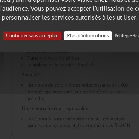
d’audience. Vous pouvez accepter l'utilisation de 
personnaliser les services autorisés à les utiliser.
Les plus du produit :
Un cartable conçu pour durer :
Continuer sans accepter
Plus d'informations
Politique de 
Renforts dans les angles et sous le cartable
Coutures renforcées
Matière résistante à l'eau
La finition et la solidité Tann's !
Sécurité :
Pour plus de sécurité des réfléchissants ont été
intégrés en face avant, sur les côtés et sur les
bretelles
Une démarche éco responsable :
Tout pour la santé de votre enfant : respect des
normes environnementales européennes ReACH