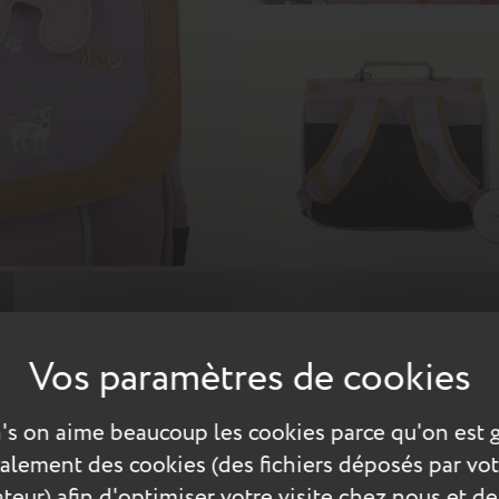
attes ! Des petits chiens brodés aux détails dorés et couleurs t
ili cuir assorti complète ce modèle. Ce cartable Tann's d'un dos de
's on aime beaucoup les cookies parce qu'on est 
ux
également des cookies (des fichiers déposés par vot
teur) afin d'optimiser votre visite chez nous et de