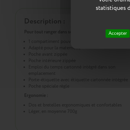
statistiques 
Description :
Pour tout ranger dans son cartable :
Accepter
1 compartiment pouvant accueillir les cahiers A4
Adapté pour la maternelle
Poche avant zippée
Poche intérieure zippée
Emploi du temps cartonné intégré dans son
emplacement
Porte-étiquette avec étiquette cartonnée intégrée
Poche spéciale règle
Ergonomie :
Dos et bretelles ergonomiques et confortables
Léger, en moyenne 700g