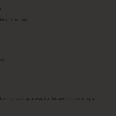
e
tine et Chocolat
lte
 bananes
Sacs repas avec bandoulière
Sacs à dos repas