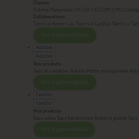
Classes
Crèche
Maternelle
CP
CE1
CE2
CM1
CM2
Collèg
Collaborations
Tann’s x Armor Lux
Tann’s x Cyrillus
Tann's x Tar
Voir la gamme enfants
Adultes
Adultes
Nos produits
Sacs et cartables Adulte
Petite maroquinerie Adu
Voir la gamme adultes
Famille
Famille
Nos produits
Sacs cabas
Sacs bandoulière
Boîtes à goûter
Sacs
Voir la gamme famille