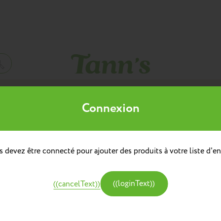
Mes listes d'envies
Connexion
((title))
à dos
doulière
Sacs à dos repas
 devez être connecté pour ajouter des produits à votre liste d'en
((label))
e
Créer une nouvelle liste
tine et Chocolat
((loginText))
((cancelText))
((createText))
((cancelText))