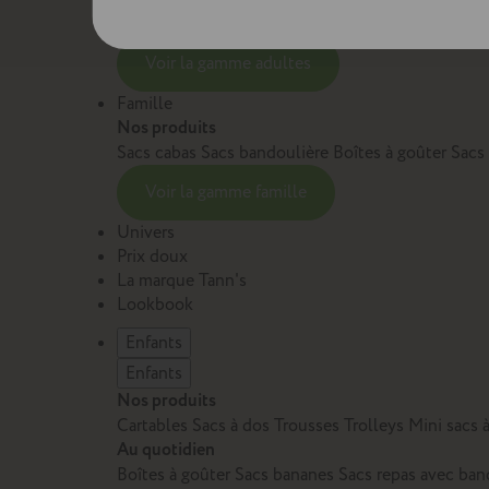
Sacs et cartables Adulte
Petite maroquinerie Adu
Voir la gamme adultes
Famille
Nos produits
Sacs cabas
Sacs bandoulière
Boîtes à goûter
Sacs
Voir la gamme famille
Univers
Prix doux
La marque Tann's
Lookbook
Enfants
Enfants
Nos produits
Cartables
Sacs à dos
Trousses
Trolleys
Mini sacs 
Au quotidien
Boîtes à goûter
Sacs bananes
Sacs repas avec ban