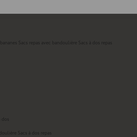
lte
 bananes
Sacs repas avec bandoulière
Sacs à dos repas
à dos
doulière
Sacs à dos repas