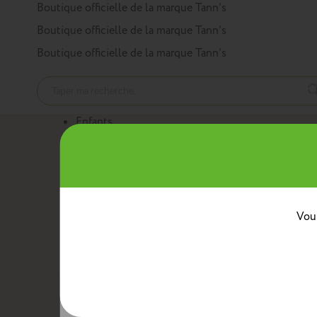
Panneau de gestion des cookies
Boutique officielle de la marque Tann’s
Boutique officielle de la marque Tann’s
Boutique officielle de la marque Tann’s
Enfants
Nos produits
Cartables
Sacs à dos
Trousses
Trolleys
Mini sacs 
Au quotidien
Boîtes à goûter
Sacs bananes
Sacs repas avec ban
Classes
Vous
Crèche
Maternelle
CP
CE1
CE2
CM1
CM2
Collèg
Collaborations
Tann’s x Armor Lux
Tann’s x Cyrillus
Tann's x Tar
Voir la gamme enfants
Adultes
Nos produits