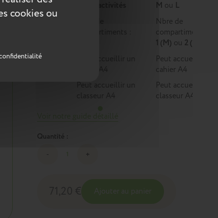
Multi-activités
M
ou
L
ces cookies ou
Nbre de
Nbre de
compartiments :
compartiments :
1
1 (M)
ou
2 (L)
confidentialité
Peut accueillir un
Peut accueillir un
cahier A4
cahier A4
Peut accueillir un
Peut accueillir un
classeur A4
classeur A4
Voir notre guide détaillé
Quantité :
71,20 €
Ajouter au panier