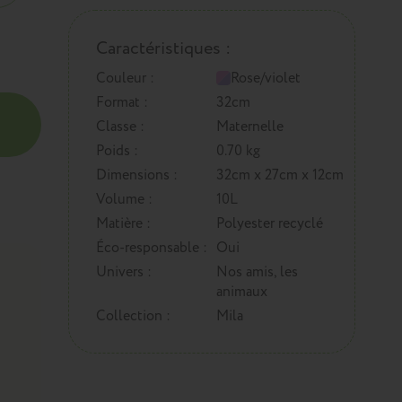
Caractéristiques :
Couleur :
Rose/violet
Format :
32cm
Classe :
Maternelle
Poids :
0.70 kg
Dimensions :
32cm x 27cm x 12cm
Volume :
10L
Matière :
Polyester recyclé
Éco-responsable :
Oui
Univers :
Nos amis, les
animaux
Collection :
Mila