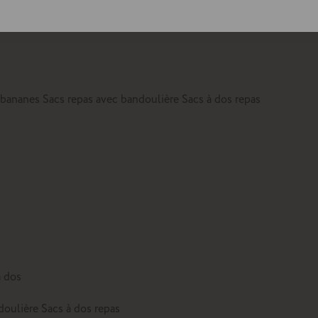
lte
 bananes
Sacs repas avec bandoulière
Sacs à dos repas
à dos
doulière
Sacs à dos repas