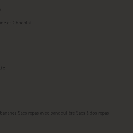
e
tine et Chocolat
lte
 bananes
Sacs repas avec bandoulière
Sacs à dos repas