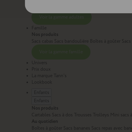
Sacs et cartables Adulte
Petite maroquinerie Adu
Voir la gamme adultes
Famille
Nos produits
Sacs cabas
Sacs bandoulière
Boîtes à goûter
Sacs
Voir la gamme famille
Univers
Prix doux
La marque Tann's
Lookbook
Enfants
Enfants
Nos produits
Cartables
Sacs à dos
Trousses
Trolleys
Mini sacs 
Au quotidien
Boîtes à goûter
Sacs bananes
Sacs repas avec ban