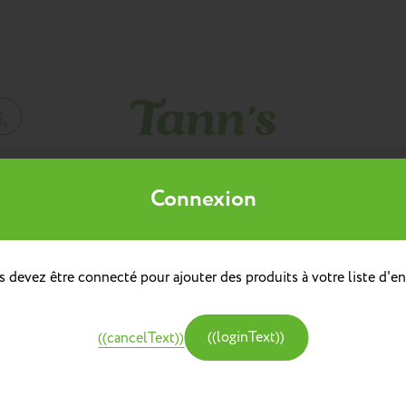
Mes listes d'envies
Connexion
((title))
à dos
doulière
Sacs à dos repas
 devez être connecté pour ajouter des produits à votre liste d'en
((label))
e
Créer une nouvelle liste
tine et Chocolat
((loginText))
((cancelText))
((createText))
((cancelText))