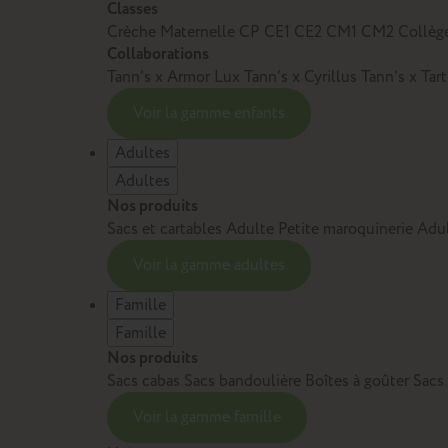
Classes
Crèche
Maternelle
CP
CE1
CE2
CM1
CM2
Collèg
Collaborations
Tann’s x Armor Lux
Tann’s x Cyrillus
Tann's x Tar
Voir la gamme enfants
Adultes
Adultes
Nos produits
Sacs et cartables Adulte
Petite maroquinerie Adu
Voir la gamme adultes
Famille
Famille
Nos produits
Sacs cabas
Sacs bandoulière
Boîtes à goûter
Sacs
Voir la gamme famille