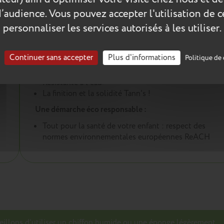
d’audience. Vous pouvez accepter l'utilisation de 
personnaliser les services autorisés à les utiliser.
Les plus du produit :
Une trousse conçue pour durer :
Continuer sans accepter
Plus d'informations
Politique de 
Coutures renforcées
Résistante à l'eau
La finition et la solidité Tann's !
Une démarche éco responsable :
Tout pour la santé de votre enfant : respect des
normes environnementales européennes ReACH
seillons d’utiliser un chiffon humide ou une éponge légèrement