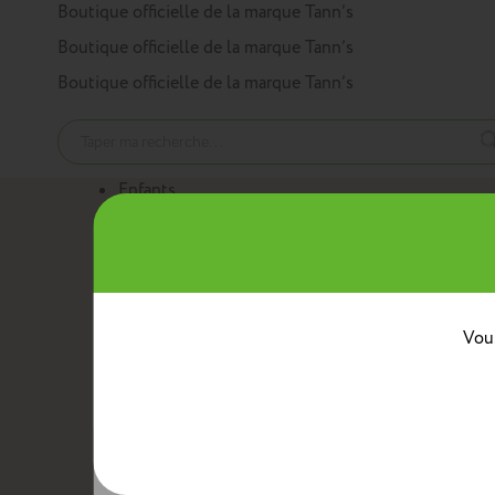
Panneau de gestion des cookies
Boutique officielle de la marque Tann’s
Boutique officielle de la marque Tann’s
Boutique officielle de la marque Tann’s
Enfants
Nos produits
Cartables
Sacs à dos
Trousses
Trolleys
Mini sacs 
Au quotidien
Boîtes à goûter
Sacs bananes
Sacs repas avec ban
Classes
Vous
Crèche
Maternelle
CP
CE1
CE2
CM1
CM2
Collèg
Collaborations
Tann’s x Armor Lux
Tann’s x Cyrillus
Tann's x Tar
Voir la gamme enfants
Adultes
Nos produits