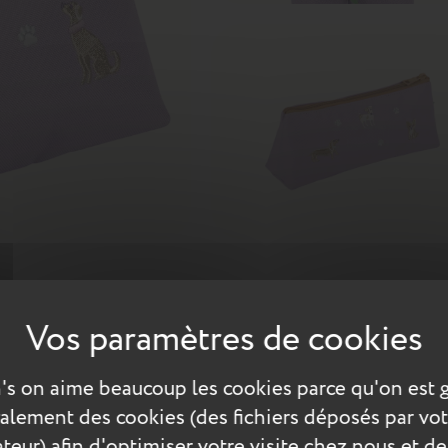
attes ! Petits chiens brodés aux détails dorés et couleurs tendr
t spacieux, cette trousse peut accueillir tous les indispensables 
résister au temps et l’accompagner durant plusieurs années.
's on aime beaucoup les cookies parce qu'on est 
Scolaire
Nos amis les animaux
également des cookies (des fichiers déposés par vot
teur) afin d'optimiser votre visite chez nous et de