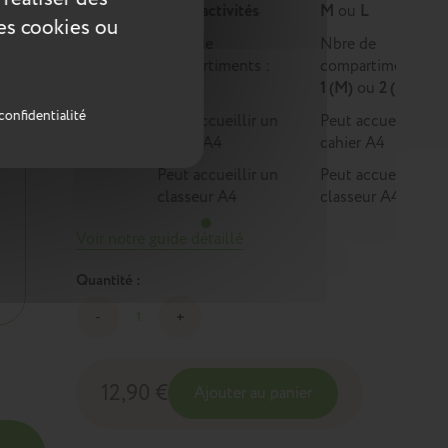
Multi-activités
M
ou
L
ces cookies ou
Nbre de
Nbre de
compartiments :
compartiments :
1
1 (M)
ou
2 (L)
confidentialité
Peut accueillir un
Peut accueillir un
cahier A4
cahier A4
Peut accueillir un
Peut accueillir un
classeur A4
classeur A4
Voir notre guide détaillé
Quantité :
12,90 €
Ajouter au panier