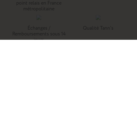
point relais en France
métropolitaine
Échanges /
Qualité Tann's
Remboursements sous 14
jours
Tann's, c'est la référence du cartable du primaire. Retrouvez
nos collections de cartables, trousses, sacs à dos et
maroquinerie en cuir.
Enfants
Adultes