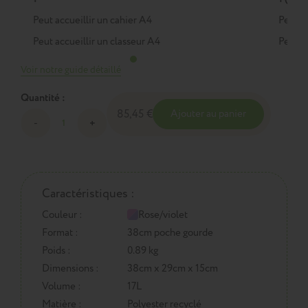
Peut accueillir un cahier A4
Peut a
Peut accueillir un classeur A4
Peut a
Voir notre guide détaillé
Quantité :
85,45 €
Ajouter au panier
Caractéristiques :
Couleur :
Rose/violet
Format :
38cm poche gourde
Poids :
0.89 kg
Dimensions :
38cm x 29cm x 15cm
Volume :
17L
Matière :
Polyester recyclé