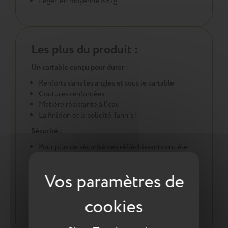
Léger, en moyenne 892g
Les plus du produit :
Un cartable conçu pour durer :
Renforts dans les angles et sous le cartable
Coutures renforcées
Matière résistante à l'eau
La finition et la solidité Tann's !
Sécurité :
Pour plus de sécurité des réfléchissants ont été
intégrés en face avant, sur les côtés et sur les
bretelles
Une démarche éco responsable :
Tout pour la santé de votre enfant : respect des
normes environnementales européennes ReACH