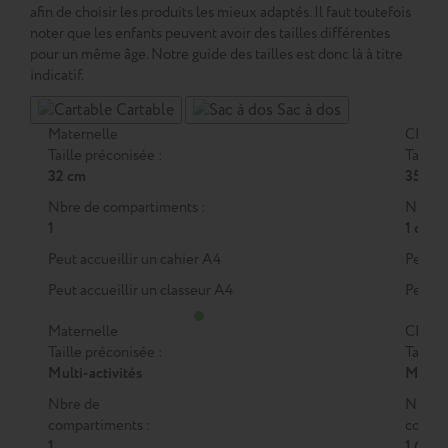
afin de choisir les produits les mieux adaptés. Il faut toutefois
noter que les enfants peuvent avoir des tailles différentes
pour un même âge. Notre guide des tailles est donc là à titre
indicatif.
Cartable
Sac à dos
Maternelle
CP
Taille préconisée :
Taille 
32 cm
35 cm
Nbre de compartiments :
Nbre d
1
1 ou 2
Peut accueillir un cahier A4
Peut a
Peut accueillir un classeur A4
Peut a
Maternelle
CP
Taille préconisée :
Taille 
Multi-activités
M
ou
Nbre de
Nbre 
compartiments :
compar
1
1 (M)