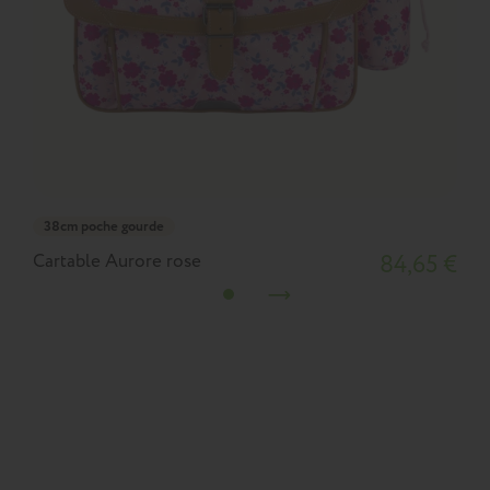
38cm poche gourde
Cartable Aurore rose
84,65 €
C