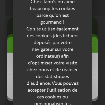
Chez Tann's on aime
beaucoup les cookies
Entretien
parce qu'on est
gourmand !
Pour l’entretien de nos produits, nous vous
conseillons d’utiliser un chiffon humide ou une
Ce site utilise également
éponge légèrement humidifiée à l'eau
des cookies (des fichiers
savonneuse. N’utilisez pas de produits agressifs
((title))
qui risqueraient de détériorer le produit.
déposés par votre
Connexion
navigateur sur votre
Mes listes d'envies
Compléter la collection
ordinateur) afin
((label))
d'optimiser votre visite
Vous devez être connecté pour ajouter
des produits à votre liste d'envies.
chez nous et de réaliser
des statistiques
Créer une nouvelle liste
((loginText))
d’audience. Vous pouvez
((createText))
accepter l'utilisation de
((cancelText))
((cancelText))
ces cookies ou
personnaliser les