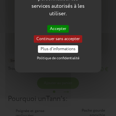
services autorisés à les
utiliser.
Accepter
Continuer sans accepter
Plus d'informations
Politique de confidentialité
Simple
Trousse Mila bicolore
18,10 €
Ajouter au panier
Pourquoi un
Tann's
: