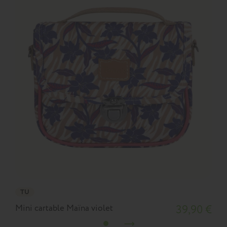
TU
Mini cartable Maïna violet
39,90 €
M