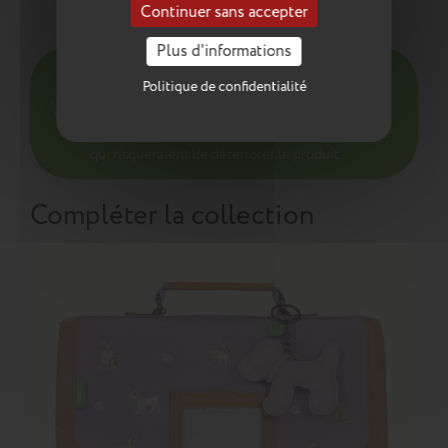
Continuer sans accepter
Entretien
Plus d'informations
Pour l’entretien de nos produits, nous vous
Politique de confidentialité
conseillons d’utiliser un chiffon humide ou une
éponge légèrement humidifiée à l'eau
savonneuse. N’utilisez pas de produits agressifs
qui risqueraient de détériorer le produit.
Compléter la collection