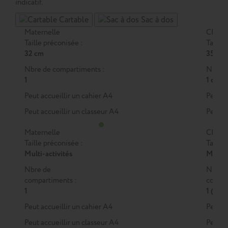
indicatif.
Cartable
Sac à dos
Maternelle
CP
Taille préconisée :
Taille 
32 cm
35 cm
Nbre de compartiments :
Nbre d
1
1 ou 2
Peut accueillir un cahier A4
Peut a
Peut accueillir un classeur A4
Peut a
Maternelle
CP
Taille préconisée :
Taille 
Multi-activités
M
ou
Nbre de
Nbre 
compartiments :
compar
1
1 (M)
Peut accueillir un cahier A4
Peut a
Peut accueillir un classeur A4
Peut a