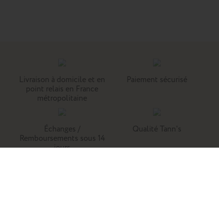
Livraison à domicile et en
Paiement sécurisé
point relais en France
métropolitaine
Échanges /
Qualité Tann's
Remboursements sous 14
jours