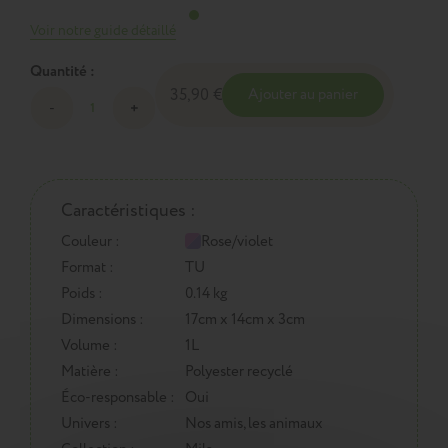
Voir notre guide détaillé
Quantité :
35,90 €
Ajouter au panier
Caractéristiques :
Couleur :
Rose/violet
Format :
TU
Poids :
0.14 kg
Dimensions :
17cm x 14cm x 3cm
Volume :
1L
Matière :
Polyester recyclé
Éco-responsable :
Oui
Univers :
Nos amis, les animaux