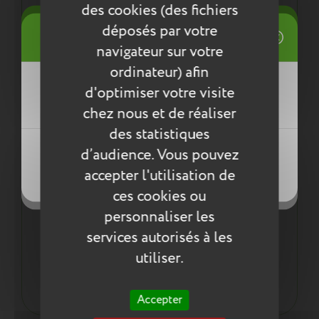
du quotidien
des cookies (des fichiers
1 fermeture éclair
((title))
déposés par votre
Connexion
Ergonomie :
navigateur sur votre
Mes listes d'envies
Tire-zip adapté à l'enfant
ordinateur) afin
1 bandoulière réglable et amovible
((label))
d'optimiser votre visite
Vous devez être connecté pour ajouter
Léger, en moyenne 140g
des produits à votre liste d'envies.
chez nous et de réaliser
des statistiques
Créer une nouvelle liste
((loginText))
d’audience. Vous pouvez
((createText))
Les plus du produit :
accepter l'utilisation de
((cancelText))
((cancelText))
Un mini rond conçu pour durer :
ces cookies ou
Coutures renforcées
personnaliser les
Résistant à l'eau
services autorisés à les
La finition et la solidité Tann's !
utiliser.
Les mamans aussi peuvent craquer et porter le mini
rond Tann's !
Accepter