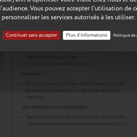
d’audience. Vous pouvez accepter l'utilisation de 
personnaliser les services autorisés à les utiliser.
Les plus du produit :
Un cartable conçu pour durer :
Continuer sans accepter
Plus d'informations
Politique de 
Renforts dans les angles et sous le cartable
Coutures renforcées
Matière résistante à l'eau
La finition et la solidité Tann's !
Sécurité :
Pour plus de sécurité des réfléchissants ont été
intégrés en face avant, sur les côtés et sur les
bretelles
Une démarche éco responsable :
Tout pour la santé de votre enfant : respect des
normes environnementales européennes ReACH