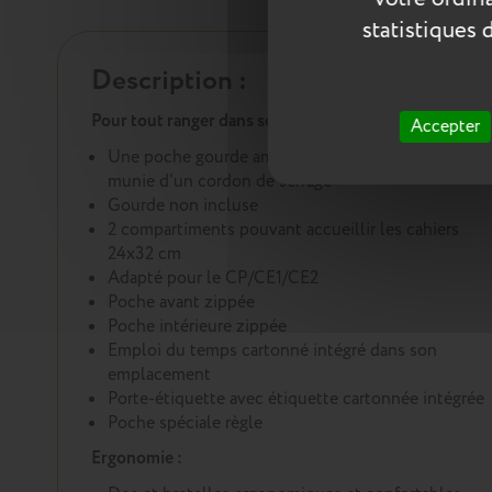
statistiques 
Description :
Pour tout ranger dans son cartable :
Accepter
Une poche gourde amovible (8 cm de diamètre)
munie d'un cordon de serrage
Gourde non incluse
2 compartiments pouvant accueillir les cahiers
24x32 cm
Adapté pour le CP/CE1/CE2
Poche avant zippée
Poche intérieure zippée
Emploi du temps cartonné intégré dans son
emplacement
Porte-étiquette avec étiquette cartonnée intégrée
Poche spéciale règle
Ergonomie :