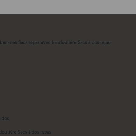
lte
 bananes
Sacs repas avec bandoulière
Sacs à dos repas
à dos
doulière
Sacs à dos repas