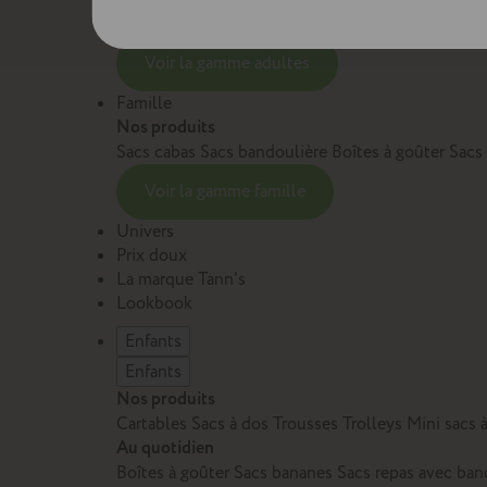
Sacs et cartables Adulte
Petite maroquinerie Adu
Voir la gamme adultes
Famille
Nos produits
Sacs cabas
Sacs bandoulière
Boîtes à goûter
Sacs
Voir la gamme famille
Univers
Prix doux
La marque Tann's
Lookbook
Enfants
Enfants
Nos produits
Cartables
Sacs à dos
Trousses
Trolleys
Mini sacs 
Au quotidien
Boîtes à goûter
Sacs bananes
Sacs repas avec ban