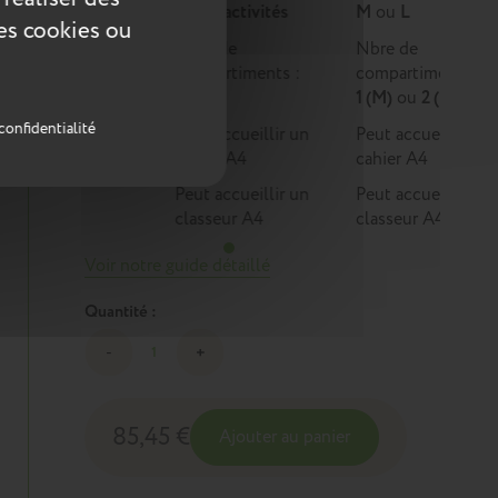
Multi-activités
M
ou
L
ces cookies ou
Nbre de
Nbre de
compartiments :
compartiments :
1
1 (M)
ou
2 (L)
confidentialité
Peut accueillir un
Peut accueillir un
cahier A4
cahier A4
Peut accueillir un
Peut accueillir un
classeur A4
classeur A4
Voir notre guide détaillé
Quantité :
85,45 €
Ajouter au panier