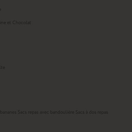
e
tine et Chocolat
lte
 bananes
Sacs repas avec bandoulière
Sacs à dos repas