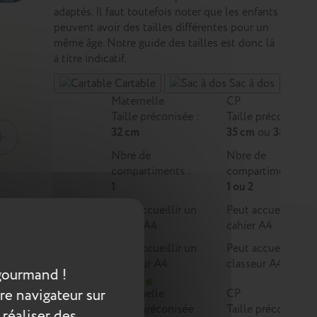
adaptés. Il faut toutefois noter que les enfants
peuvent avoir des tailles différentes pour un
même âge. Notre guide des tailles est donc là
à titre indicatif.
Cartable
Sac à dos
Maternelle
CP
Taille préconisée :
Taille préconisée :
32 cm
35 cm
ou
38 cm
Nbre de
Nbre de
compartiments :
compartiments :
1
1 ou 2
Peut accueillir un
Peut accueillir un
cahier A4
cahier A4
…De
artable
Peut accueillir un
Peut accueillir un
classeur A4
classeur A4
gourmand !
re navigateur sur
Maternelle
CP
Taille préconisée :
Taille préconisée :
 réaliser des