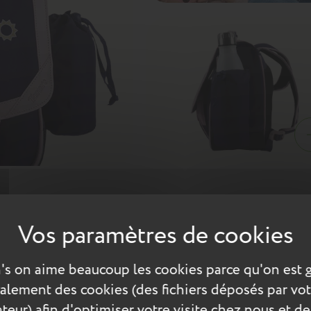
 petits bonheurs du quotidien : fleurs, coccinelles, arc-en-ciel
sée qui illumine le cartable pour passer une joyeuse rentrée ! Ce c
E1 et CE2.
's on aime beaucoup les cookies parce qu'on est 
 animaux
également des cookies (des fichiers déposés par vot
teur) afin d'optimiser votre visite chez nous et de