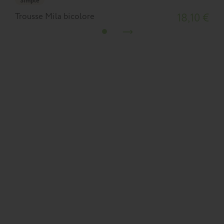
Simple
Trousse Mila bicolore
18,10 €
T