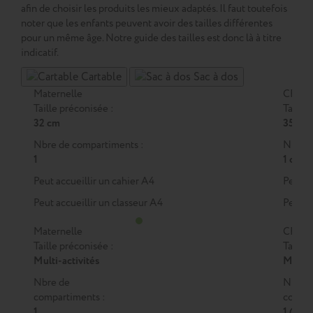
afin de choisir les produits les mieux adaptés. Il faut toutefois
noter que les enfants peuvent avoir des tailles différentes
pour un même âge. Notre guide des tailles est donc là à titre
indicatif.
Cartable
Sac à dos
Maternelle
CP
Taille préconisée :
Taille 
32 cm
35 cm
Nbre de compartiments :
Nbre d
1
1 ou 2
Peut accueillir un cahier A4
Peut a
Peut accueillir un classeur A4
Peut a
Maternelle
CP
Taille préconisée :
Taille 
Multi-activités
M
ou
Nbre de
Nbre 
compartiments :
compar
1
1 (M)