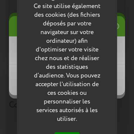
Ce site utilise également
Une démarche éco responsable :
des cookies (des fichiers
Tout pour la santé de votre enfant : respect des
((title))
déposés par votre
normes environnementales européennes ReACH
Connexion
navigateur sur votre
Mes listes d'envies
ordinateur) afin
((label))
Entretien
d'optimiser votre visite
Vous devez être connecté pour ajouter
des produits à votre liste d'envies.
chez nous et de réaliser
Pour l’entretien de nos produits, nous vous
des statistiques
conseillons d’utiliser un chiffon humide ou une
Créer une nouvelle liste
éponge légèrement humidifiée à l'eau
((loginText))
d’audience. Vous pouvez
((createText))
savonneuse. N’utilisez pas de produits agressifs
accepter l'utilisation de
((cancelText))
qui risqueraient de détériorer le produit.
((cancelText))
ces cookies ou
personnaliser les
Compléter la collection
services autorisés à les
utiliser.