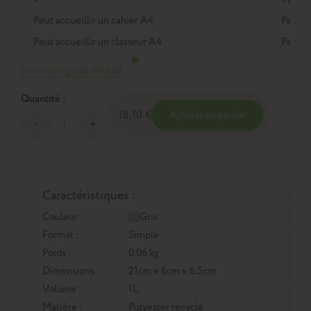
Peut accueillir un cahier A4
Peut a
Peut accueillir un classeur A4
Peut a
Voir notre guide détaillé
Quantité :
18,10 €
Ajouter au panier
Caractéristiques :
Couleur :
Gris
Format :
Simple
Poids :
0.06 kg
Dimensions :
21cm x 6cm x 6.5cm
Volume :
1L
Matière :
Polyester recyclé