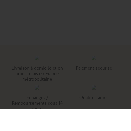
Livraison à domicile et en
Paiement sécurisé
point relais en France
métropolitaine
Échanges /
Qualité Tann's
Remboursements sous 14
jours