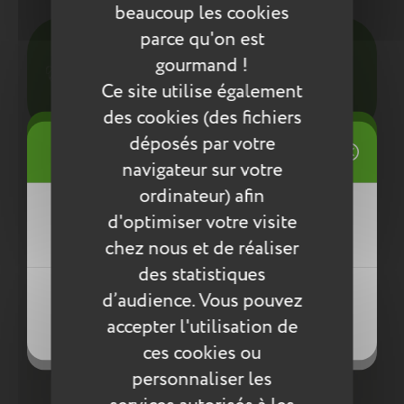
beaucoup les cookies
parce qu'on est
Pour l’entretien de nos produits, nous vous
conseillons d’utiliser un chiffon humide ou une
gourmand !
éponge légèrement humidifiée à l'eau
Ce site utilise également
savonneuse. N’utilisez pas de produits agressifs
des cookies (des fichiers
qui risqueraient de détériorer le produit.
((title))
déposés par votre
Connexion
Compléter la collection
navigateur sur votre
Mes listes d'envies
ordinateur) afin
((label))
d'optimiser votre visite
Vous devez être connecté pour ajouter
des produits à votre liste d'envies.
chez nous et de réaliser
des statistiques
Créer une nouvelle liste
((loginText))
d’audience. Vous pouvez
((createText))
accepter l'utilisation de
((cancelText))
((cancelText))
ces cookies ou
personnaliser les