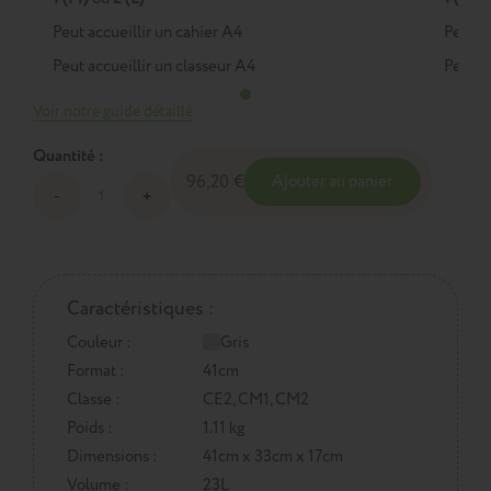
Peut accueillir un cahier A4
Peut a
Peut accueillir un classeur A4
Peut a
Voir notre guide détaillé
Quantité :
96,20 €
Ajouter au panier
Caractéristiques :
Couleur :
Gris
Format :
41cm
Classe :
CE2, CM1, CM2
Poids :
1.11 kg
Dimensions :
41cm x 33cm x 17cm
Volume :
23L