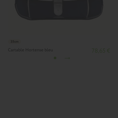
35cm
Cartable Hortense bleu
78,65 €
C