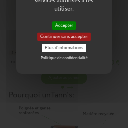
services autorisés à les
utiliser.
Accepter
Continuer sans accepter
Plus d'informations
Simple
Politique de confidentialité
Trousse Romain grise
18,10 €
Ajouter au panier
Pourquoi un
Tann's
: