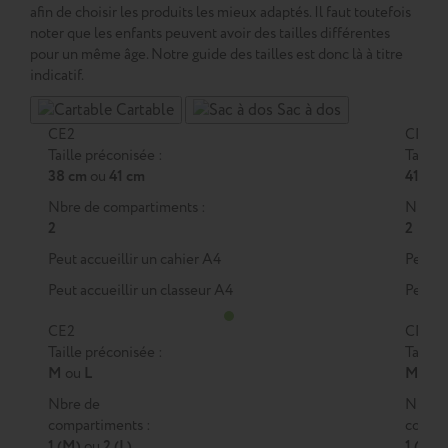
afin de choisir les produits les mieux adaptés. Il faut toutefois
noter que les enfants peuvent avoir des tailles différentes
pour un même âge. Notre guide des tailles est donc là à titre
indicatif.
Cartable
Sac à dos
CE2
CM1
Taille préconisée :
Taille 
38 cm
ou
41 cm
41 cm
Nbre de compartiments :
Nbre d
2
2
Peut accueillir un cahier A4
Peut a
Peut accueillir un classeur A4
Peut a
CE2
CM1
Taille préconisée :
Taille 
M
ou
L
M
ou
Nbre de
Nbre 
compartiments :
compar
1 (M)
ou
2 (L)
1 (M)