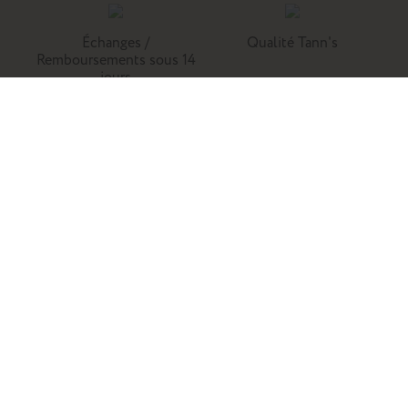
Échanges /
Qualité Tann's
Remboursements sous 14
jours
Tann's, c'est la référence du cartable du primaire. Retrouvez
nos collections de cartables, trousses, sacs à dos et
maroquinerie en cuir.
Enfants
Adultes
Famille
La marque