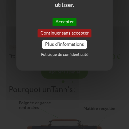
utiliser.
Accepter
Continuer sans accepter
Plus d'informations
Simple
Politique de confidentialité
Trousse Romain grise
18,10 €
Ajouter au panier
Pourquoi un
Tann's
: