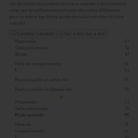
afin de choisir les produits les mieux adaptés. Il faut toutefois
noter que les enfants peuvent avoir des tailles différentes
pour un même âge. Notre guide des tailles est donc là à titre
indicatif.
Cartable
Sac à dos
Maternelle
CP
Taille préconisée :
Taille 
32 cm
35 cm
Nbre de compartiments :
Nbre d
1
1 ou 2
Peut accueillir un cahier A4
Peut a
Peut accueillir un classeur A4
Peut a
Maternelle
CP
Taille préconisée :
Taille 
Multi-activités
M
ou
Nbre de
Nbre 
compartiments :
compar
1
1 (M)