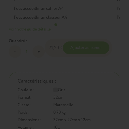
Peut accueillir un cahier A4
Peut a
Peut accueillir un classeur A4
Peut a
Voir notre guide détaillé
Quantité :
71,20 €
Ajouter au panier
Caractéristiques :
Couleur :
Gris
Format :
32cm
Classe :
Maternelle
Poids :
0.70 kg
Dimensions :
32cm x 27cm x 12cm
Volume :
10L