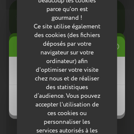
beaucoup les cookies
Pour l’entretien de nos produits, nous vous
parce qu'on est
conseillons d’utiliser un chiffon humide ou une
gourmand !
éponge légèrement humidifiée à l'eau
Ce site utilise également
savonneuse. N’utilisez pas de produits agressifs
qui risqueraient de détériorer le produit.
des cookies (des fichiers
((title))
déposés par votre
Connexion
Compléter la collection
navigateur sur votre
Mes listes d'envies
ordinateur) afin
((label))
d'optimiser votre visite
Vous devez être connecté pour ajouter
des produits à votre liste d'envies.
chez nous et de réaliser
des statistiques
Créer une nouvelle liste
((loginText))
d’audience. Vous pouvez
((createText))
accepter l'utilisation de
((cancelText))
((cancelText))
ces cookies ou
personnaliser les
services autorisés à les