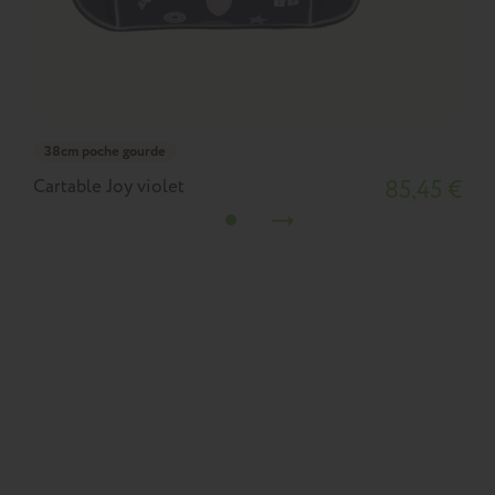
38cm poche gourde
Cartable Joy violet
85,45 €
C