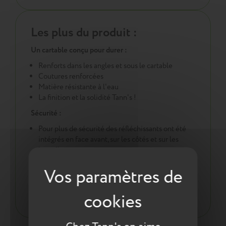
Les plus du produit :
Un cartable conçu pour durer :
Renforts dans les angles et sous le cartable
Coutures renforcées
Matière résistante à l'eau
La finition et la solidité Tann's !
Sécurité :
Pour plus de sécurité des réfléchissants ont été
intégrés en face avant, sur les côtés et sur les
bretelles
Une démarche éco responsable :
Tout pour la santé de votre enfant : respect des
normes environnementales européennes ReACH