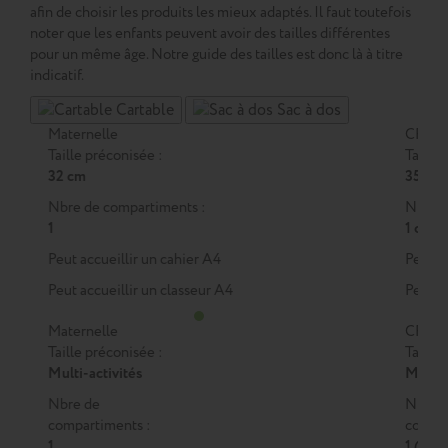
afin de choisir les produits les mieux adaptés. Il faut toutefois
noter que les enfants peuvent avoir des tailles différentes
pour un même âge. Notre guide des tailles est donc là à titre
indicatif.
Cartable
Sac à dos
Maternelle
CP
Taille préconisée :
Taille 
32 cm
35 cm
Nbre de compartiments :
Nbre d
1
1 ou 2
Peut accueillir un cahier A4
Peut a
Peut accueillir un classeur A4
Peut a
Maternelle
CP
Taille préconisée :
Taille 
Multi-activités
M
ou
Nbre de
Nbre 
compartiments :
compar
1
1 (M)