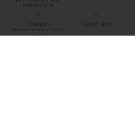
métropolitaine
Échanges /
Qualité Tann's
Remboursements sous 14
jours
Tann's, c'est la référence du cartable du primaire. Retrouvez
nos collections de cartables, trousses, sacs à dos et
maroquinerie en cuir.
Enfants
Adultes
Famille