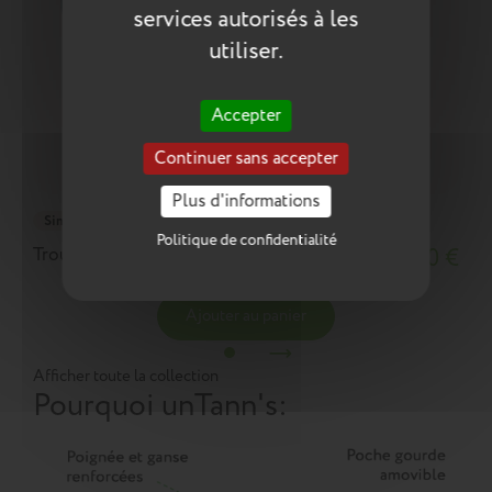
services autorisés à les
utiliser.
Accepter
Continuer sans accepter
Plus d'informations
Simple
Politique de confidentialité
Trousse Dan verte
18,10 €
Ajouter au panier
Afficher toute la collection
Pourquoi un
Tann's
: