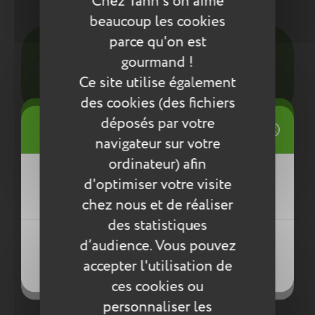
Chez Tann's on aime
Entretien
beaucoup les cookies
parce qu'on est
Pour l’entretien de nos produits, nous vous
conseillons d’utiliser un chiffon humide ou une
gourmand !
éponge légèrement humidifiée à l'eau
Ce site utilise également
savonneuse. N’utilisez pas de produits agressifs
des cookies (des fichiers
qui risqueraient de détériorer le produit.
((title))
déposés par votre
Connexion
Compléter la collection
navigateur sur votre
Mes listes d'envies
ordinateur) afin
((label))
d'optimiser votre visite
Vous devez être connecté pour ajouter
des produits à votre liste d'envies.
chez nous et de réaliser
des statistiques
Créer une nouvelle liste
((loginText))
d’audience. Vous pouvez
((createText))
accepter l'utilisation de
((cancelText))
((cancelText))
ces cookies ou
personnaliser les