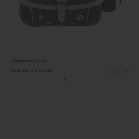
38cm poche gourde
Cartable Joy violet
85,45 €
C