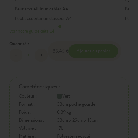
Peut accueillir un cahier A4
Peut a
Peut accueillir un classeur A4
Peut a
Voir notre guide détaillé
Quantité :
85,45 €
Ajouter au panier
Caractéristiques :
Couleur :
Vert
Format :
38cm poche gourde
Poids :
0.89 kg
Dimensions :
38cm x 29cm x 15cm
Volume :
17L
Matière :
Polyester recyclé