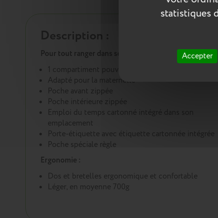
statistiques 
Description :
Pour tout ranger dans son cartable :
Accepter
1 compartiment pouvant accueillir les cahiers A4
Adapté pour la maternelle
Poche avant zippée
Poche intérieure zippée
Emploi du temps cartonné intégré dans son
emplacement
Porte-étiquette avec étiquette cartonnée intégrée
Poche spéciale règle
Ergonomie :
Dos et bretelles ergonomique et confortable
Léger, en moyenne 700g