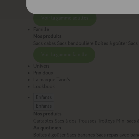
Sacs et cartables Adulte
Petite maroquinerie Adu
Voir la gamme adultes
Famille
Nos produits
Sacs cabas
Sacs bandoulière
Boîtes à goûter
Sacs
Voir la gamme famille
Univers
Prix doux
La marque Tann's
Lookbook
Enfants
Enfants
Nos produits
Cartables
Sacs à dos
Trousses
Trolleys
Mini sacs 
Au quotidien
Boîtes à goûter
Sacs bananes
Sacs repas avec ban