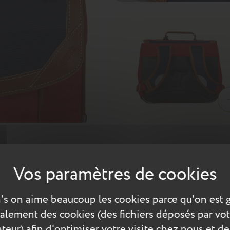
ent habilement pour sublimer le cartable Arthur. De plus, il disp
s en matière gomme. Il est idéal pour faire sensation auprès des 
 32 cm est adapté à la maternelle.
's on aime beaucoup les cookies parce qu'on est 
également des cookies (des fichiers déposés par vot
teur) afin d'optimiser votre visite chez nous et de