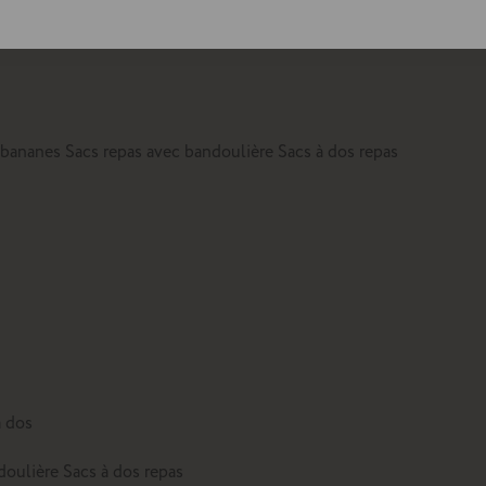
lte
 bananes
Sacs repas avec bandoulière
Sacs à dos repas
à dos
doulière
Sacs à dos repas