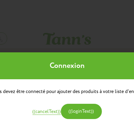
Mes listes d'envies
Connexion
((title))
à dos
doulière
Sacs à dos repas
 devez être connecté pour ajouter des produits à votre liste d'en
((label))
e
Créer une nouvelle liste
tine et Chocolat
((loginText))
((cancelText))
((createText))
((cancelText))