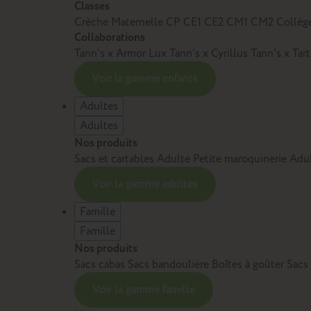
Classes
Crèche
Maternelle
CP
CE1
CE2
CM1
CM2
Collèg
Collaborations
Tann’s x Armor Lux
Tann’s x Cyrillus
Tann's x Tar
Voir la gamme enfants
Adultes
Adultes
Nos produits
Sacs et cartables Adulte
Petite maroquinerie Adu
Voir la gamme adultes
Famille
Famille
Nos produits
Sacs cabas
Sacs bandoulière
Boîtes à goûter
Sacs
Voir la gamme famille