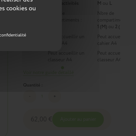
Multi-activités
M
ou
L
ces cookies ou
Nbre de
Nbre de
compartiments :
compartiments :
1
1 (M)
ou
2 (L)
confidentialité
Peut accueillir un
Peut accueillir un
cahier A4
cahier A4
Peut accueillir un
Peut accueillir un
classeur A4
classeur A4
Voir notre guide détaillé
Quantité :
62,00 €
Ajouter au panier