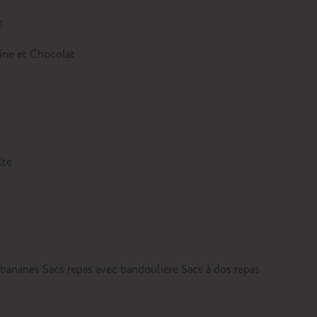
e
tine et Chocolat
lte
 bananes
Sacs repas avec bandoulière
Sacs à dos repas