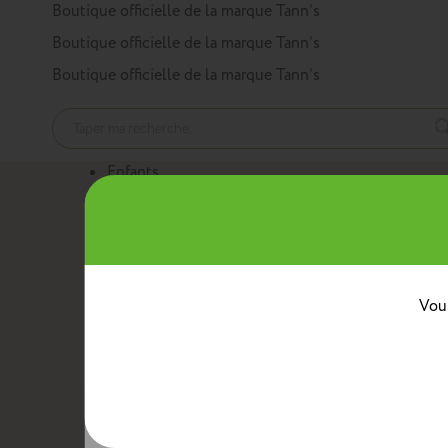
Panneau de gestion des cookies
Boutique officielle de la marque Tann’s
Boutique officielle de la marque Tann’s
Boutique officielle de la marque Tann’s
Enfants
Nos produits
Cartables
Sacs à dos
Trousses
Trolleys
Mini sacs 
Au quotidien
Boîtes à goûter
Sacs bananes
Sacs repas avec ban
Classes
Vous
Crèche
Maternelle
CP
CE1
CE2
CM1
CM2
Collèg
Collaborations
Tann’s x Armor Lux
Tann’s x Cyrillus
Tann's x Tar
Voir la gamme enfants
Adultes
Nos produits