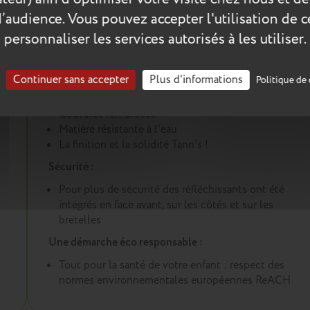
d’audience. Vous pouvez accepter l'utilisation de 
personnaliser les services autorisés à les utiliser.
Les plus du produit :
Un cartable conçu pour durer :
Continuer sans accepter
Plus d'informations
Politique de 
Renforts dans les angles et sous le cartable
Coutures renforcées
Matière résistante à l'eau
La finition et la solidité Tann's !
Sécurité :
Pour plus de sécurité des réfléchissants ont été
intégrés en face avant, sur les côtés et sur les
bretelles
Une démarche éco responsable :
Tout pour la santé de votre enfant : respect des
normes environnementales européennes ReACH