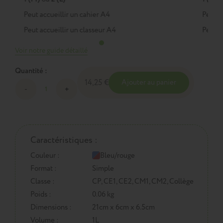
Peut accueillir un cahier A4
Peut a
Peut accueillir un classeur A4
Peut a
Voir notre guide détaillé
Quantité :
14,25 €
Ajouter au panier
Caractéristiques :
Couleur :
Bleu/rouge
Format :
Simple
Classe :
CP, CE1, CE2, CM1, CM2, Collège
Poids :
0.06 kg
Dimensions :
21cm x 6cm x 6.5cm
Volume :
1L