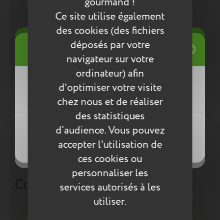
Résistante à l'eau
gourmand !
La finition et la solidité Tann's !
Ce site utilise également
Une démarche éco responsable :
des cookies (des fichiers
Tout pour la santé de votre enfant : respect des
((title))
déposés par votre
Connexion
normes européennes ReACH
navigateur sur votre
Mes listes d'envies
ordinateur) afin
((label))
d'optimiser votre visite
Vous devez être connecté pour ajouter
Entretien
des produits à votre liste d'envies.
chez nous et de réaliser
Pour l’entretien de nos produits, nous vous
des statistiques
Créer une nouvelle liste
conseillons d’utiliser un chiffon humide ou une
((loginText))
d’audience. Vous pouvez
((createText))
éponge légèrement humidifiée à l'eau
accepter l'utilisation de
((cancelText))
savonneuse. N’utilisez pas de produits agressifs
((cancelText))
qui risqueraient de détériorer le produit.
ces cookies ou
personnaliser les
Compléter la collection
services autorisés à les
utiliser.