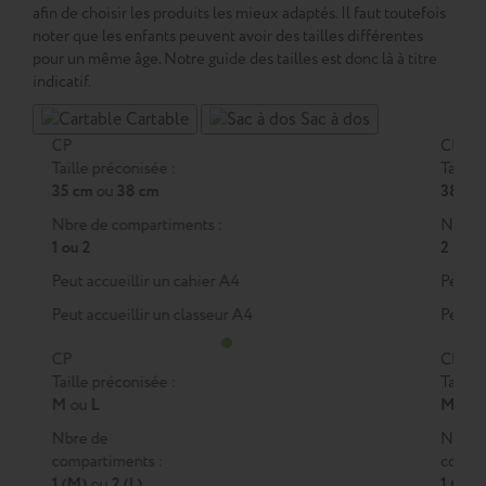
afin de choisir les produits les mieux adaptés. Il faut toutefois
noter que les enfants peuvent avoir des tailles différentes
pour un même âge. Notre guide des tailles est donc là à titre
indicatif.
Cartable
Sac à dos
CP
CE1
Taille préconisée :
Taille 
35 cm
ou
38 cm
38 cm
Nbre de compartiments :
Nbre d
1 ou 2
2
Peut accueillir un cahier A4
Peut a
Peut accueillir un classeur A4
Peut a
CP
CE1
Taille préconisée :
Taille 
M
ou
L
M
ou
Nbre de
Nbre 
compartiments :
compar
1 (M)
ou
2 (L)
1 (M)