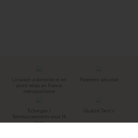
Livraison à domicile et en
Paiement sécurisé
point relais en France
métropolitaine
Échanges /
Qualité Tann's
Remboursements sous 14
jours