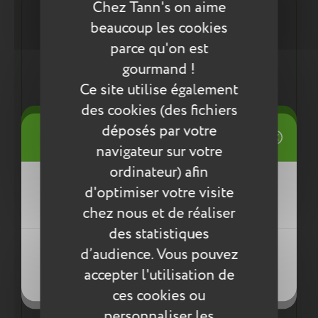
Chez Tann's on aime
Description :
beaucoup les cookies
Pour tout ranger dans sa trousse :
parce qu'on est
2 compartiments
gourmand !
Adaptée pour toutes les classes
Ce site utilise également
Ergonomie :
des cookies (des fichiers
Légère, seulement 80g
((title))
déposés par votre
Connexion
navigateur sur votre
Mes listes d'envies
ordinateur) afin
((label))
Les plus du produit :
d'optimiser votre visite
Vous devez être connecté pour ajouter
des produits à votre liste d'envies.
chez nous et de réaliser
Une trousse conçue pour durer :
des statistiques
Coutures renforcées
Créer une nouvelle liste
Résistante à l'eau
((loginText))
d’audience. Vous pouvez
((createText))
La finition et la solidité Tann's !
accepter l'utilisation de
((cancelText))
((cancelText))
Une démarche éco responsable :
ces cookies ou
Tout pour la santé de votre enfant : respect des
personnaliser les