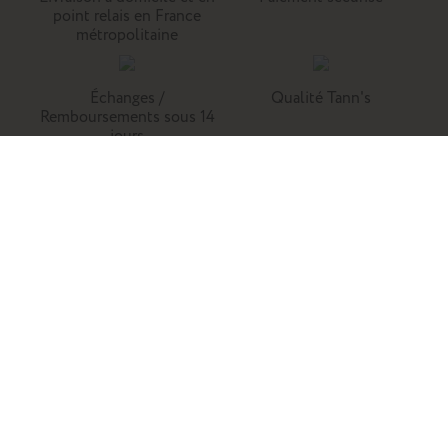
point relais en France
métropolitaine
Échanges /
Qualité Tann's
Remboursements sous 14
jours
Tann's, c'est la référence du cartable du primaire. Retrouvez
nos collections de cartables, trousses, sacs à dos et
maroquinerie en cuir.
Enfants
Adultes