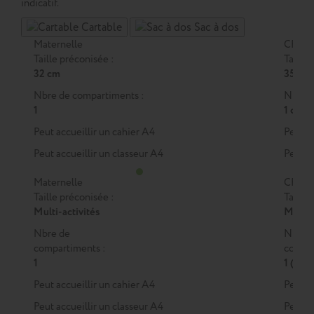
indicatif.
Cartable
Sac à dos
Maternelle
CP
Taille préconisée :
Taille 
32 cm
35 cm
Nbre de compartiments :
Nbre d
1
1 ou 2
Peut accueillir un cahier A4
Peut a
Peut accueillir un classeur A4
Peut a
Maternelle
CP
Taille préconisée :
Taille 
Multi-activités
M
ou
Nbre de
Nbre 
compartiments :
compar
1
1 (M)
Peut accueillir un cahier A4
Peut a
Peut accueillir un classeur A4
Peut a