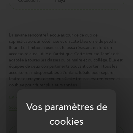
Collection :
Inaya
La savane rencontre l'école autour de ce duo de
sophistication, un côté rose et un côté bleu orné de patchs
fleurs. Les finitions rosées et le tissu résistant en font un
accessoire aussi utile qu'artistique. Cette trousse Tann's est
adaptée à toutes les classes du primaire et du collège. Elle est
équipée de deux compartiments pouvant contenir tous les
accessoires indispensables à l'enfant. Idéale pour séparer
feutres et crayons de couleur. Cette trousse est renforcée et
doublée pour durer plusieurs années.
CP
CE1
CE2
CM1
CM2
Collège
Trousses
Scolaire
Prix Doux
L'art du camouflage