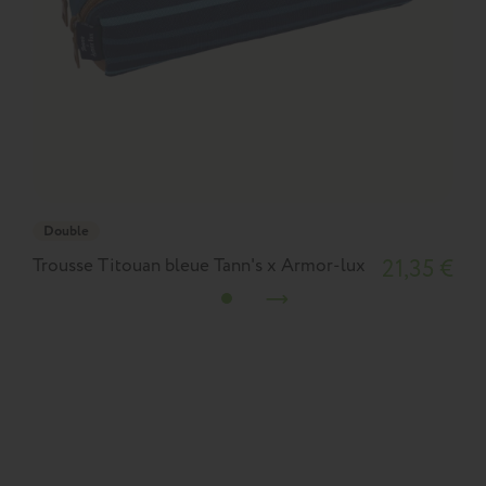
Double
Trousse Titouan bleue Tann's x Armor-lux
21,35 €
T