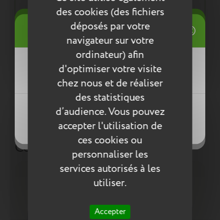
Tout pour la santé de votre enfant : respect des
des cookies (des fichiers
normes environnementales européennes ReACH
((title))
déposés par votre
Connexion
navigateur sur votre
Mes listes d'envies
ordinateur) afin
Entretien
((label))
d'optimiser votre visite
Vous devez être connecté pour ajouter
Pour l’entretien de nos produits, nous vous
des produits à votre liste d'envies.
chez nous et de réaliser
conseillons d’utiliser un chiffon humide ou une
des statistiques
éponge légèrement humidifiée à l'eau
Créer une nouvelle liste
savonneuse. N’utilisez pas de produits agressifs
((loginText))
d’audience. Vous pouvez
((createText))
qui risqueraient de détériorer le produit.
accepter l'utilisation de
((cancelText))
((cancelText))
ces cookies ou
Compléter la collection
personnaliser les
services autorisés à les
utiliser.
Accepter