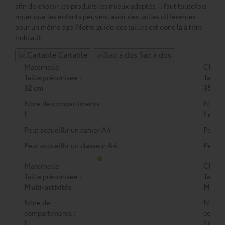
afin de choisir les produits les mieux adaptés. Il faut toutefois
noter que les enfants peuvent avoir des tailles différentes
pour un même âge. Notre guide des tailles est donc là à titre
indicatif.
Cartable
Sac à dos
Maternelle
CP
Taille préconisée :
Taille 
32 cm
35 cm
Nbre de compartiments :
Nbre d
1
1 ou 2
Peut accueillir un cahier A4
Peut a
Peut accueillir un classeur A4
Peut a
Maternelle
CP
Taille préconisée :
Taille 
Multi-activités
M
ou
Nbre de
Nbre 
compartiments :
compar
1
1 (M)