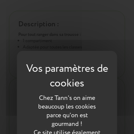
Description :
Pour tout ranger dans sa trousse :
1 compartiment
Adaptée pour toutes les classes
Ergonomie :
Légère, seulement 60g
Les plus du produit :
Chez Tann's on aime
Une trousse conçue pour durer :
beaucoup les cookies
Coutures renforcées
parce qu'on est
Résistante à l'eau
La finition et la solidité Tann's !
gourmand !
Une démarche éco responsable :
Ce site utilise également