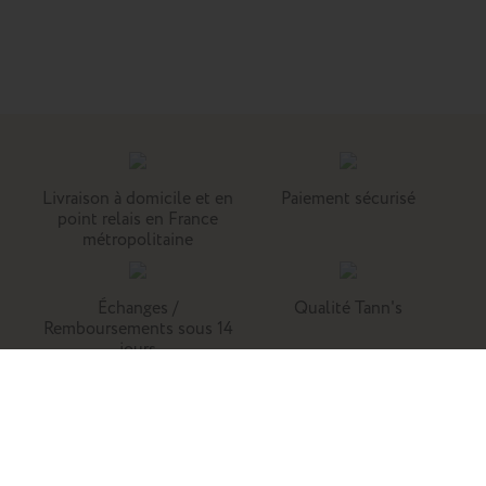
Livraison à domicile et en
Paiement sécurisé
point relais en France
métropolitaine
Échanges /
Qualité Tann's
Remboursements sous 14
jours