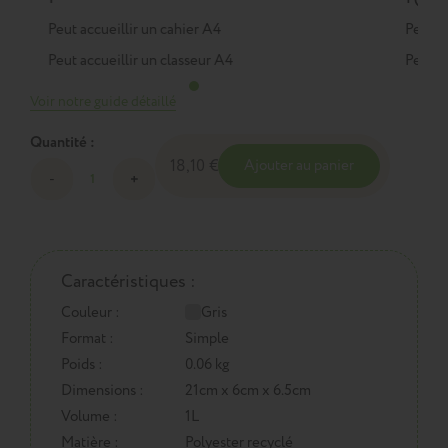
Peut accueillir un cahier A4
Peut a
Peut accueillir un classeur A4
Peut a
Voir notre guide détaillé
Quantité :
18,10 €
Ajouter au panier
Caractéristiques :
Couleur :
Gris
Format :
Simple
Poids :
0.06 kg
Dimensions :
21cm x 6cm x 6.5cm
Volume :
1L
Matière :
Polyester recyclé