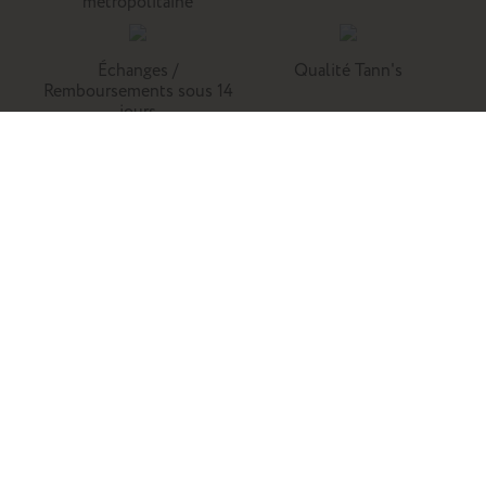
métropolitaine
Échanges /
Qualité Tann's
Remboursements sous 14
jours
Tann's, c'est la référence du cartable du primaire. Retrouvez
nos collections de cartables, trousses, sacs à dos et
maroquinerie en cuir.
Enfants
Adultes
Famille