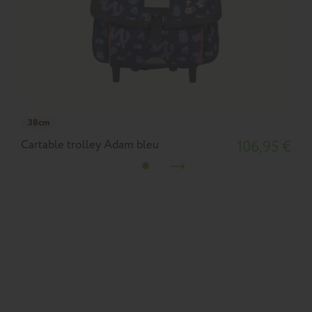
38cm
Cartable trolley Adam bleu
106,95 €
C