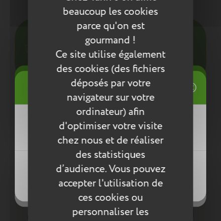
Entretien
beaucoup les cookies
parce qu'on est
Pour l’entretien de nos produits, nous vous
gourmand !
conseillons d’utiliser un chiffon humide ou une
éponge légèrement humidifiée à l'eau
Ce site utilise également
savonneuse. N’utilisez pas de produits agressifs
des cookies (des fichiers
qui risqueraient de détériorer le produit.
((title))
déposés par votre
Connexion
navigateur sur votre
Compléter la collection
Mes listes d'envies
ordinateur) afin
((label))
d'optimiser votre visite
Vous devez être connecté pour ajouter
des produits à votre liste d'envies.
chez nous et de réaliser
des statistiques
Créer une nouvelle liste
((loginText))
d’audience. Vous pouvez
((createText))
accepter l'utilisation de
((cancelText))
((cancelText))
ces cookies ou
personnaliser les