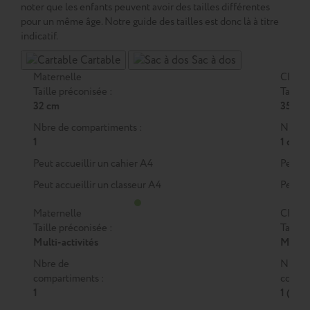
noter que les enfants peuvent avoir des tailles différentes
pour un même âge. Notre guide des tailles est donc là à titre
indicatif.
Cartable
Sac à dos
Maternelle
CP
Taille préconisée :
Taille 
32 cm
35 cm
Nbre de compartiments :
Nbre d
1
1 ou 2
Peut accueillir un cahier A4
Peut a
Peut accueillir un classeur A4
Peut a
Maternelle
CP
Taille préconisée :
Taille 
Multi-activités
M
ou
Nbre de
Nbre 
compartiments :
compar
1
1 (M)