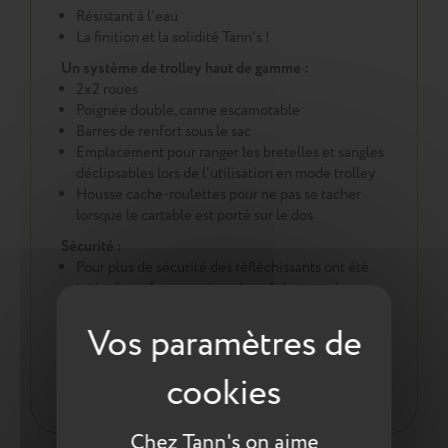
Résistant à l'eau
La finition et la solidité Tann's !
Un système de trolley haut de gamme :
2x2 roues
Poignée double, canne escamotable
Barres de renfort sous le sac
Emplacement pour ranger les bretelles et sangles
déclipsables lors de l'utilisation en mode trolley
Housse cache-roulettes pour ne pas se tacher
lorsque le cartable est porté sur le dos
Sécurité :
Pour plus de sécurité des réfléchissants ont été
intégrés en face avant, sur les côtés et sur les
bretelles
Une démarche éco responsable :
Tout pour la santé de votre enfant : respect des
normes environnementales européennes ReACH
Chez Tann's on aime