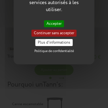
services autorisés à les
utiliser.
Accepter
Continuer sans accepter
Plus d'informations
Simple
Politique de confidentialité
Trousse Mathys grise
18,10 €
Ajouter au panier
Pourquoi un
Tann's
: