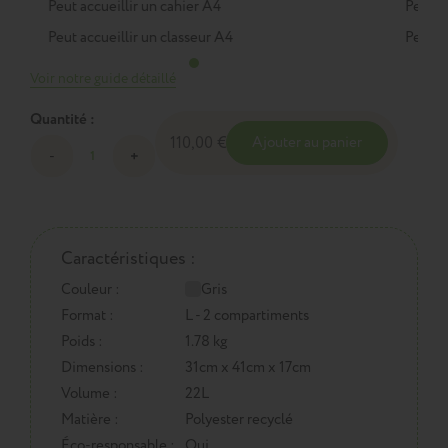
Peut accueillir un cahier A4
Peut a
Peut accueillir un classeur A4
Peut a
Voir notre guide détaillé
Quantité :
110,00 €
Ajouter au panier
Caractéristiques :
Couleur :
Gris
Format :
L - 2 compartiments
Poids :
1.78 kg
Dimensions :
31cm x 41cm x 17cm
Volume :
22L
Matière :
Polyester recyclé
Éco-responsable :
Oui