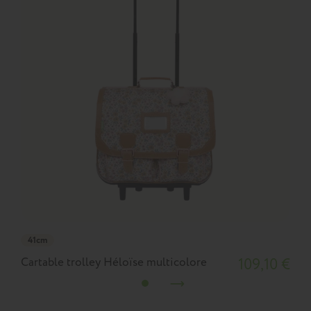
41cm
Cartable trolley Héloïse multicolore
109,10 €
C