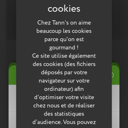
intégrés en face avant, sur les côtés et sur les
bretelles
Une démarche éco responsable :
Chez Tann's on aime
Tout pour la santé de votre enfant : respect des
normes environnementales européennes ReACH
beaucoup les cookies
parce qu'on est
gourmand !
Entretien
Ce site utilise également
des cookies (des fichiers
Pour l’entretien de nos produits, nous vous
((title))
déposés par votre
conseillons d’utiliser un chiffon humide ou une
Connexion
éponge légèrement humidifiée à l'eau
navigateur sur votre
Mes listes d'envies
savonneuse. N’utilisez pas de produits agressifs
ordinateur) afin
qui risqueraient de détériorer le produit.
((label))
d'optimiser votre visite
Vous devez être connecté pour ajouter
des produits à votre liste d'envies.
chez nous et de réaliser
Compléter la collection
des statistiques
Créer une nouvelle liste
((loginText))
d’audience. Vous pouvez
((createText))