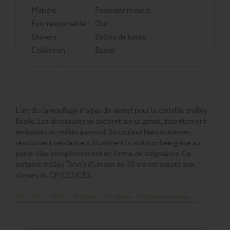
Matière :
Polyester recyclé
Éco-responsable :
Oui
Univers :
Drôles de bêtes
Collection :
Basile
L’art du camouflage n’a pas de secret pour le cartable trolley
Basile. Les dinosaures se cachent sur sa ganse, discrètement
embossés ou mêlés au motif. Sa couleur bleu outremer,
résolument tendance, s’illumine à la nuit tombée grâce au
porte-clés phosphorescent en forme de stégosaure. Ce
cartable trolley Tann's d'un dos de 38 cm est adapté aux
classes du CP/CE1/CE2.
CP
CE1
CE2
Trolleys
Scolaire
Drôles de bêtes