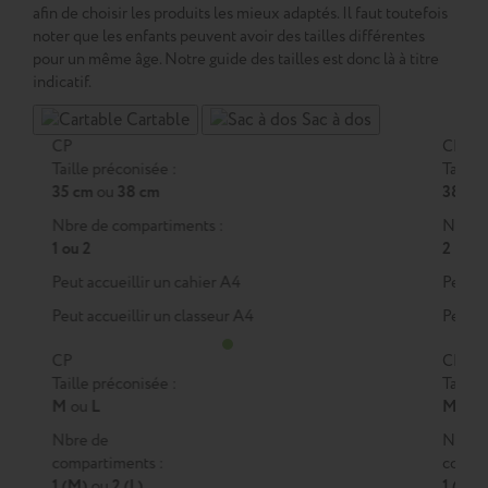
afin de choisir les produits les mieux adaptés. Il faut toutefois
noter que les enfants peuvent avoir des tailles différentes
pour un même âge. Notre guide des tailles est donc là à titre
indicatif.
Cartable
Sac à dos
CP
CE1
Taille préconisée :
Taille 
35 cm
ou
38 cm
38 cm
Nbre de compartiments :
Nbre d
1 ou 2
2
Peut accueillir un cahier A4
Peut a
Peut accueillir un classeur A4
Peut a
CP
CE1
Taille préconisée :
Taille 
M
ou
L
M
ou
Nbre de
Nbre 
compartiments :
compar
1 (M)
ou
2 (L)
1 (M)