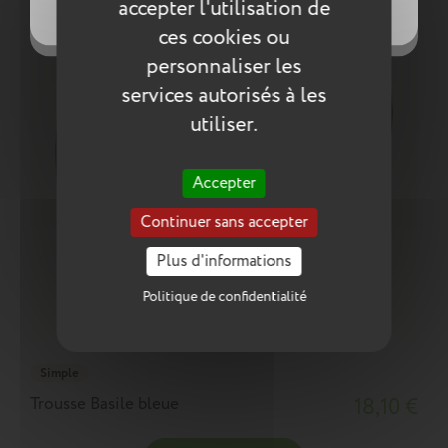
accepter l'utilisation de
((cancelText))
((cancelText))
ces cookies ou
personnaliser les
services autorisés à les
utiliser.
Accepter
Continuer sans accepter
Plus d'informations
Politique de confidentialité
Simple
Trousse Basile bleue
18,10 €