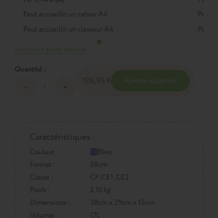
Peut accueillir un cahier A4
Peut a
Peut accueillir un classeur A4
Peut a
Voir notre guide détaillé
Quantité :
106,95 €
Ajouter au panier
Caractéristiques :
Couleur :
Bleu
Format :
38cm
Classe :
CP, CE1, CE2
Poids :
2.10 kg
Dimensions :
38cm x 29cm x 15cm
Volume :
17L