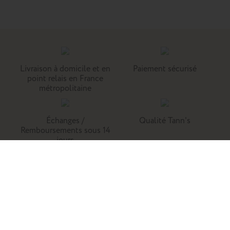
Livraison à domicile et en
Paiement sécurisé
point relais en France
métropolitaine
Échanges /
Qualité Tann's
Remboursements sous 14
jours