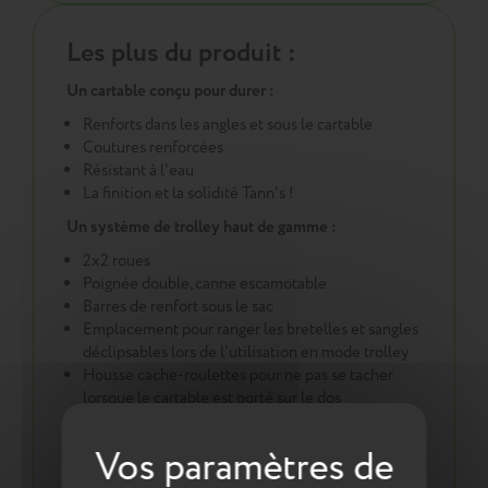
Les plus du produit :
Un cartable conçu pour durer :
Renforts dans les angles et sous le cartable
Coutures renforcées
Résistant à l'eau
La finition et la solidité Tann's !
Un système de trolley haut de gamme :
2x2 roues
Poignée double, canne escamotable
Barres de renfort sous le sac
Emplacement pour ranger les bretelles et sangles
déclipsables lors de l'utilisation en mode trolley
Housse cache-roulettes pour ne pas se tacher
lorsque le cartable est porté sur le dos
Sécurité :
Pour plus de sécurité des réfléchissants ont été