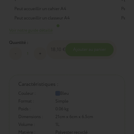
Peut accueillir un cahier A4
Peut a
Peut accueillir un classeur A4
Peut a
Voir notre guide détaillé
Quantité :
18,10 €
Ajouter au panier
Caractéristiques :
Couleur :
Bleu
Format :
Simple
Poids :
0.06 kg
Dimensions :
21cm x 6cm x 6.5cm
Volume :
1L
Matière :
Polyester recyclé