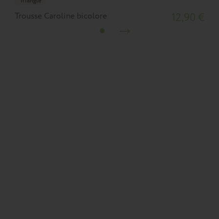
Triangle
Trousse Caroline bicolore
12,90 €
T