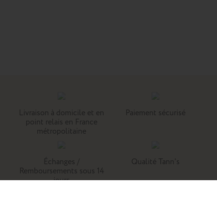
Livraison à domicile et en
Paiement sécurisé
point relais en France
métropolitaine
Échanges /
Qualité Tann's
Remboursements sous 14
jours