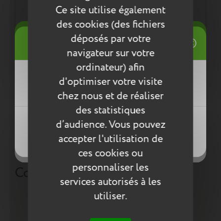
Ce site utilise également
Une démarche éco responsable :
des cookies (des fichiers
Tout pour la santé de votre enfant : respect des
((title))
déposés par votre
normes environnementales européennes ReACH
Connexion
navigateur sur votre
Mes listes d'envies
ordinateur) afin
((label))
Entretien
d'optimiser votre visite
Vous devez être connecté pour ajouter
des produits à votre liste d'envies.
chez nous et de réaliser
Pour l’entretien de nos produits, nous vous
des statistiques
conseillons d’utiliser un chiffon humide ou une
Créer une nouvelle liste
éponge légèrement humidifiée à l'eau
((loginText))
d’audience. Vous pouvez
((createText))
savonneuse. N’utilisez pas de produits agressifs
accepter l'utilisation de
((cancelText))
qui risqueraient de détériorer le produit.
((cancelText))
ces cookies ou
personnaliser les
Compléter la collection
services autorisés à les
utiliser.