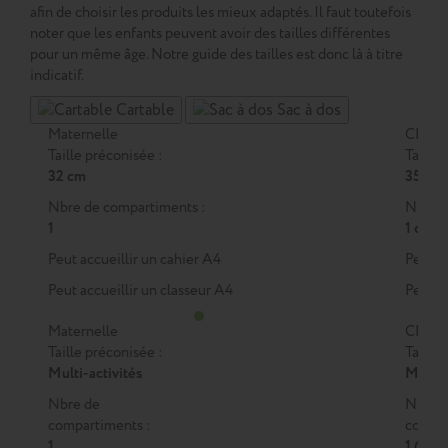
afin de choisir les produits les mieux adaptés. Il faut toutefois
noter que les enfants peuvent avoir des tailles différentes
pour un même âge. Notre guide des tailles est donc là à titre
indicatif.
Cartable
Sac à dos
Maternelle
CP
Taille préconisée :
Taille 
32 cm
35 cm
Nbre de compartiments :
Nbre d
1
1 ou 2
Peut accueillir un cahier A4
Peut a
Peut accueillir un classeur A4
Peut a
Maternelle
CP
Taille préconisée :
Taille 
Multi-activités
M
ou
Nbre de
Nbre 
compartiments :
compar
1
1 (M)